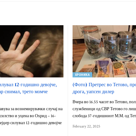
ХРОНИКА
илувал 12-годишно девојче,
(Фото) Претрес во Тетово, пр
ар снимал, трето момче
дрога, уапсен дилер
Вчера во 16.55 часот во Тетово, п
авува за вознемирувачки случај на
службеници од СВР Тетово го лиш
силство и уцена во Охрид – 16-
слобода 37-годишниот М.М. од Те
јџер силувал 12-годишно девојче
February 22, 2025