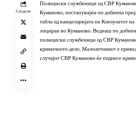
Полициски службеници од СВР Куманово
Сподели
Куманово, постапувајќи по добиена пријав
табла од канцеларијата на Конзулатот н
лоциран во Куманово. Веднаш по добиена
полициски службеници од СВР Куманово 
кривичното дело. Малолетникот е приве
случајот СВР Куманово ќе поднесе криви