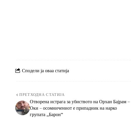
Сподели ја оваа статија
ПРЕТХОДНА СТАТИЈА
Отворена истрага за убиството на Орхан Бајрам –
Оки – осомничениот е припадник на нарко
групата „Барон“