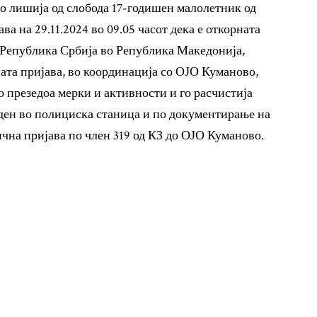
 лишија од слобода 17-годишен малолетник од
а на 29.11.2024 во 09.05 часот дека е откорната
а Република Србија во Република Македонија,
та пријава, во координација со ОЈО Куманово,
презедоа мерки и активности и го расчистија
ден во полициска станица и по документирање на
чна пријава по член 319 од КЗ до ОЈО Куманово.