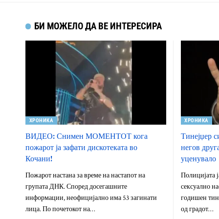
БИ МОЖЕЛО ДА ВЕ ИНТЕРЕСИРА
ХРОНИКА
ХРОНИКА
ВИДЕО: Снимен МОМЕНТОТ кога
Тинејџер с
пожарот ја зафати дискотеката во
негов друг
Кочани!
уценувало
Пожарот настана за време на настапот на
Полицијата ј
групата ДНК. Според досегашните
сексуално на
информации, неофицијално има 53 загинати
годишен тине
лица. По почетокот на…
од градот…