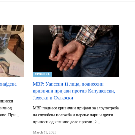
ХРОНИКА
онајдена
МВР: Уапсени 11 лица, поднесени
кривични пријави против Капушевски,
Јахоски и Сулкоски
олициски
иле од
МВР поднесе кривични пријави за злоупотреба
тово. При…
на службена положба и перење пари и други
приноси од казниво дело против 12…
March 11, 2025