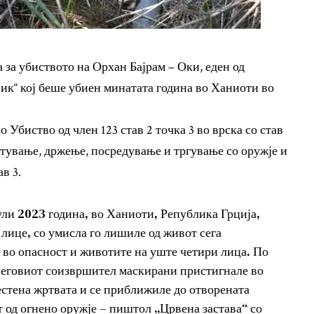
за убиството на Орхан Бајрам – Оки, еден од
ик“ кој беше убиен минатата година во Ханиоти во
Убиство од член 123 став 2 точка 3 во врска со став
ботување, држење, посредување и тргување со оружје и
в 3.
ли 2023 година, во Ханиоти, Република Грција,
 лице, со умисла го лишиле од живот сега
е во опасност и животите на уште четири лица. По
неговиот соизвршител маскирани пристигнале во
стена жртвата и се приближиле до отворената
 од огнено оружје – пиштол „Црвена застава“ со