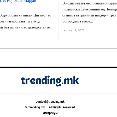
ите: Кој беше Марјан
Во близина на место викано Карау
полициски службеници од Полиц
 Ацо Боцевски викан Циганот во
станица за граничен надзор и гра
сети јавноста на луѓето од
Богородица вчера…
ои беа активни во деведесеттите…
January 12, 2025
contact@trending.mk
© Trending.mk | All Rights Reserved.
Импресум