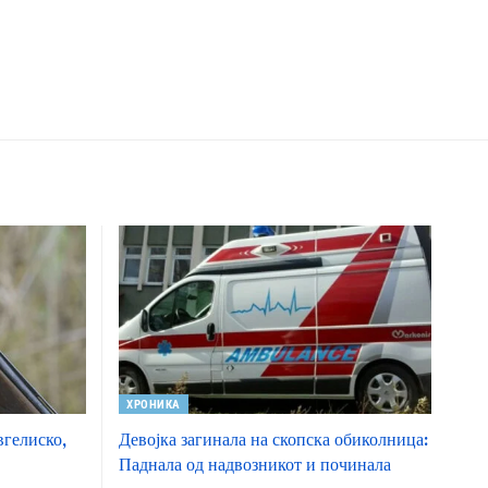
ХРОНИКА
вгелиско,
Девојка загинала на скопска обиколница:
Паднала од надвозникот и починала