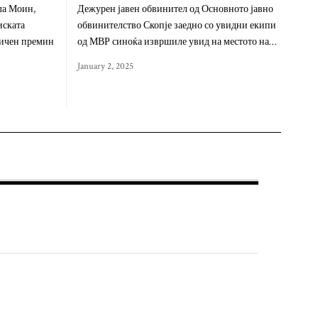
ла Моин,
Дежурен јавен обвинител од Основното јавно
иската
обвинителство Скопје заедно со увидни екипи
ничен премин
од МВР синоќа извршиле увид на местото на…
January 2, 2025