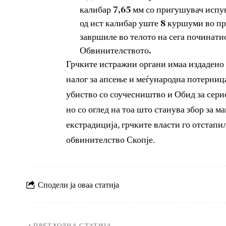
калибар 7,65 мм со пригушувач испук
од ист калибар уште 8 куршуми во п
завршиле во телото на сега починати
Обвинителството.
Грчките истражни органи имаа издадено 
налог за апсење и меѓународна потерниц
убиство со соучесништво и Обид за серис
но со оглед на тоа што станува збор за 
екстрадиција, грчките власти го отстап
обвинителство Скопје.
Сподели ја оваа статија