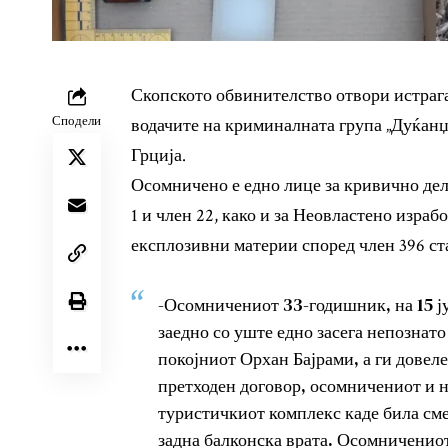
Скопското обвинителство отвори истрага 
Сподели
водачите на криминалната група „Дуќанџ
Грција.
Осомничено е едно лице за кривично дело 
1 и член 22, како и за Неовластено изра
експлозивни материи според член 396 ста
-Осомничениот 33-годишник, на 15 ју
заедно со уште едно засега непознато
покојниот Орхан Бајрами, а ги довел
претходен договор, осомничениот и 
туристичкиот комплекс каде била сме
задна балконска врата. Осомничениот