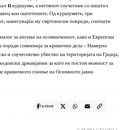
ал 11 куршуми, а неговиот соучесник со пиштол
равец кон оштетените. Од куршумите, три
от, нанесувајќи му смртоносни повреди, соопшти
налог за апсење на осомничениот, како и Европски
а поради сомненија за кривични дела – Намерно
ко и соучесничко убиство на територијата на Грција,
македонски државјанин за кого не постои можност за
иле кривичното гонење на Основното јавно
Facebook