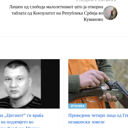
СЛЕДНА СТАТИЈА
Лишен од слобода малолетникот што ја откорна
таблата од Конзулатот на Република Србија во
Куманово
ХРОНИКА
а „Циганот“ ги враќа
Приведени четири лица од Ге
 на подземјето во
незаконски ловеле