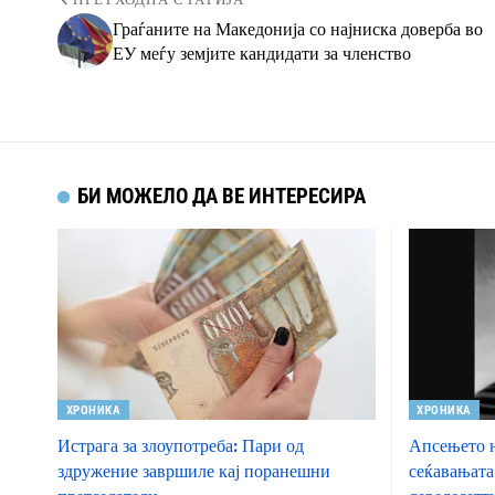
ПРЕТХОДНА СТАТИЈА
Граѓаните на Македонија со најниска доверба во
ЕУ меѓу земјите кандидати за членство
БИ МОЖЕЛО ДА ВЕ ИНТЕРЕСИРА
ХРОНИКА
ХРОНИКА
Истрага за злоупотреба: Пари од
Апсењето н
здружение завршиле кај поранешни
сеќавањата