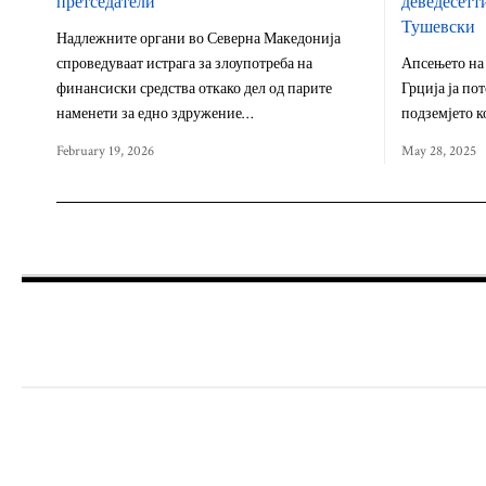
претседатели
деведесетт
Тушевски
Надлежните органи во Северна Македонија
спроведуваат истрага за злоупотреба на
Апсењето на
финансиски средства откако дел од парите
Грција ја пот
наменети за едно здружение…
подземјето к
February 19, 2026
May 28, 2025