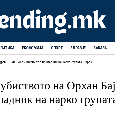
ЛИТИКА
ЕКОНОМИЈА
СПОРТ
ЗДРАВЈЕ
ЗАБАВА
ајрам – Оки – осомничениот е припадник на нарко групата „Барон“
 убиството на Орхан Ба
адник на нарко групат