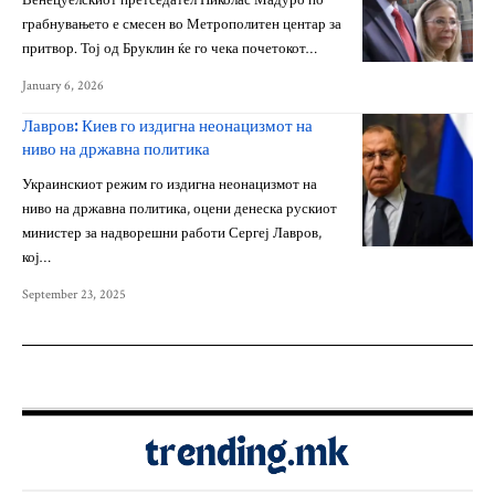
Венецуелскиот претседател Николас Мадуро по
грабнувањето е смесен во Метрополитен центар за
притвор. Тој од Бруклин ќе го чека почетокот…
January 6, 2026
Лавров: Киев го издигна неонацизмот на
ниво на државна политика
Украинскиот режим го издигна неонацизмот на
ниво на државна политика, оцени денеска рускиот
министер за надворешни работи Сергеј Лавров,
кој…
September 23, 2025