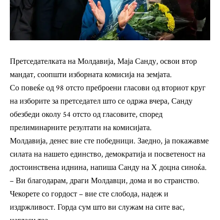
Претседателката на Молдавија, Маја Санду, освои втор
мандат, соопшти изборната комисија на земјата.
Со повеќе од 98 отсто преброени гласови од вториот круг
на изборите за претседател што се одржа вчера, Санду
обезбеди околу 54 отсто од гласовите, според
прелиминарните резултати на комисијата.
Молдавија, денес вие сте победници. Заедно, ја покажавме
силата на нашето единство, демократија и посветеност на
достоинствена иднина, напиша Санду на Х доцна синоќа.
– Ви благодарам, драги Молдавци, дома и во странство.
Чекорете со гордост – вие сте слобода, надеж и
издржливост. Горда сум што ви служам на сите вас,