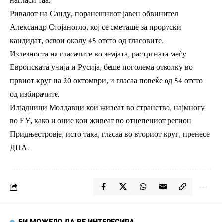
нагласи таа.
Ривалот на Санду, поранешниот јавен обвинител
Александр Стојаногло, кој се сметаше за проруски
кандидат, освои околу 45 отсто од гласовите.
Излезноста на гласачите во земјата, растргната меѓу
Европската унија и Русија, беше поголема отколку во
првиот круг на 20 октомври, и гласаа повеќе од 54 отсто
од избирачите.
Илјадници Молдавци кои живеат во странство, најмногу
во ЕУ, како и оние кои живеат во отцепениот регион
Придњестровје, исто така, гласаа во вториот круг, пренесе
ДПА.
БИ МОЖЕЛО ДА ВЕ ИНТЕРЕСИРА