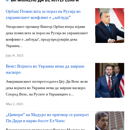
Орбан: Помислата за пораз на Русија во
украинскиот конфликт е „заблуда“
Унгарскиот премиер Виктор Орбан вчера изјави
дека помислата за пораз на Русија во украинскиот
конфликт е „заблуда“, предупредувајќи дека
Украина…
July 19, 2025
Венс: Војната во Украина нема да заврши
наскоро
Американскиот потпретседател Џеј-Ди Венс вели
дека војната во Украина нема да заврши наскоро.
Според Венс, на Русите и Украинците е…
May 2, 2025
„Цимери“ на Мадуро во притвор се раперот
Пи Диди и нарко босот Ел Чапо