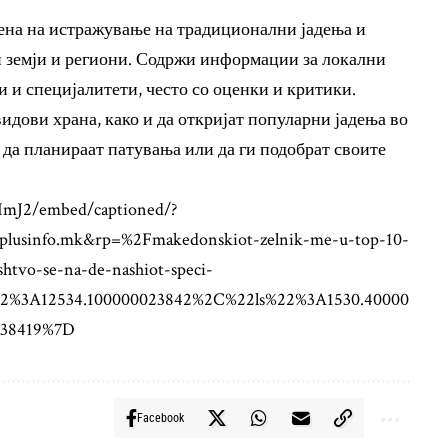
тена на истражување на традиционални јадења и
и земји и региони. Содржи информации за локални
 и специјалитети, често со оценки и критики.
идови храна, како и да откријат популарни јадења во
 да планираат патувања или да ги подобрат своите
ImJ2/embed/captioned/?
usinfo.mk&rp=%2Fmakedonskiot-zelnik-me-u-top-10-
htvo-se-na-de-nashiot-speci-
2%3A12534.100000023842%2C%22ls%22%3A1530.40000
238419%7D
Facebook