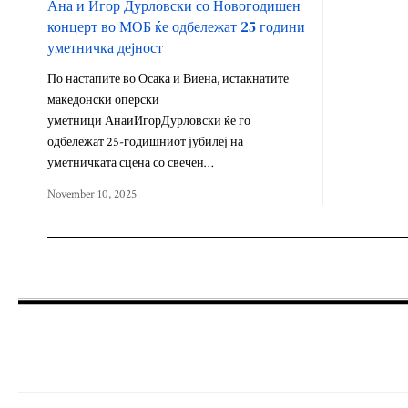
Ана и Игор Дурловски со Новогодишен
концерт во МОБ ќе одбележат 25 години
уметничка дејност
По настапите во Осака и Виена, истакнатите
македонски оперски
уметници АнаиИгорДурловски ќе го
одбележат 25-годишниот јубилеј на
уметничката сцена со свечен…
November 10, 2025