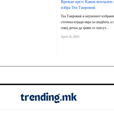
Врежан крст: Каков венчален
избра Теа Таировиќ
Теа Таировиќ и нејзиниот избран
стотина илјади евра за свадбата, а
секој детаљ да зрачи со луксуз…
April 25, 2025