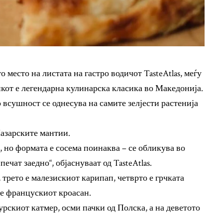
 место на листата на гастро водичот TasteAtlas, меѓу
икот е легендарна кулинарска класика во Македонија.
о всушност се однесува на самите зелјести растенија
Пазарските мантии.
, но формата е сосема поинаква – се обликува во
печат заедно“, објаснуваат од TasteAtlas.
 трето е малезискиот карипап, четврто е грчката
 е францускиот кроасан.
урскиот катмер, осми пачки од Полска, а на деветото