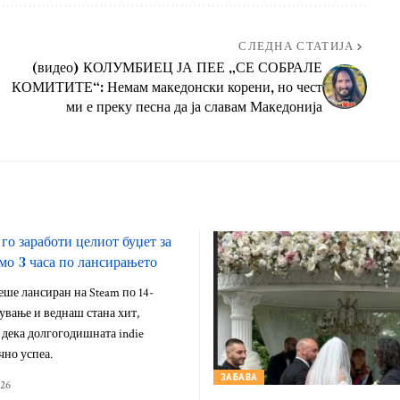
СЛЕДНА СТАТИЈА
(видео) КОЛУМБИЕЦ ЈА ПЕЕ „СЕ СОБРАЛЕ
КОМИТИТЕ“: Немам македонски корени, но чест
ми е преку песна да ја славам Македонија
го заработи целиот буџет за
амо 3 часа по лансирањето
ше лансиран на Steam по 14-
вање и веднаш стана хит,
дека долгогодишната indie
чно успеа.
ЗАБАВА
026