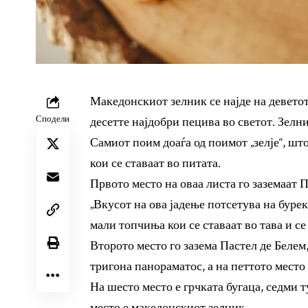
Македонскиот зелник се најде на деветото
Сподели
десетте најдобри пецива во светот. Зелн
Самиот поим доаѓа од поимот „зелје“, шт
кои се ставаат во питата.
Првото место на оваа листа го заземаат 
„Вкусот на ова јадење потсетува на бурек
мали топчиња кои се ставаат во тава и се 
Второто место го зазема Пастел де Белем,
тригона панораматос, а на петтото место
На шесто место е грчката бугаца, седми т
место е македонскиот зелник.