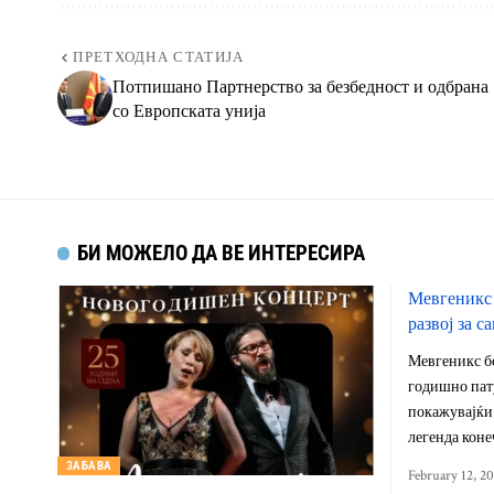
ПРЕТХОДНА СТАТИЈА
Потпишано Партнерство за безбедност и одбрана
со Европската унија
БИ МОЖЕЛО ДА ВЕ ИНТЕРЕСИРА
Мевгеникс 
развој за с
Мевгеникс бе
годишно пату
покажувајќи 
легенда коне
ЗАБАВА
February 12, 2