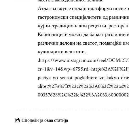
Атлас за вкус е онлајн платформа посве
гастрономски специјалитети од различн
кујни, традиционални рецепти, ресторани
Корисниците можат да бараат различни в
различни делови на светот, помагајќи им
кулинарски вештини.
.https://www.instagram.com/reel/DCMi2I7
cr=1&v=14&wp=675&rd=https%3A%2F%2Fpl
peciva-vo-svetot-poglednete-vo-kakvo-drus
alitet%2F#%7B%22ci%22%3A0%2C%22os%2
00357628%2C%22le%22%3A2033.6000000
Сподели ја оваа статија