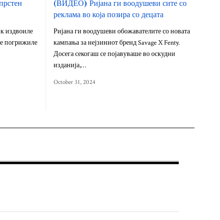
 прстен
(ВИДЕО) Ријана ги воодушеви сите со
реклама во која позира со децата
ик издвоиле
Ријана ги воодушеви обожавателите со новата
 се погрижиле
кампања за нејзиниот бренд Savage X Fenty.
Досега секогаш се појавуваше во оскудни
изданија,…
October 31, 2024