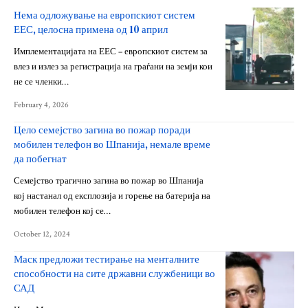
Нема одложување на европскиот систем
ЕЕС, целосна примена од 10 април
Имплементацијата на ЕЕС – европскиот систем за
влез и излез за регистрација на граѓани на земји кои
не се членки…
February 4, 2026
Цело семејство загина во пожар поради
мобилен телефон во Шпанија, немале време
да побегнат
Семејство трагично загина во пожар во Шпанија
кој настанал од експлозија и горење на батерија на
мобилен телефон кој се…
October 12, 2024
Маск предложи тестирање на менталните
способности на сите државни службеници во
САД