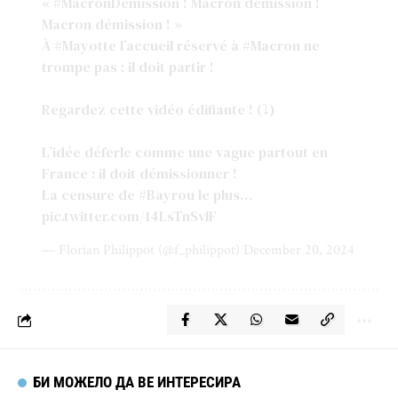
«
#MacronDémission
! Macron démission !
Macron démission ! »
À
#Mayotte
l’accueil réservé à
#Macron
ne
trompe pas : il doit partir !
Regardez cette vidéo édifiante ! (⤵️)
L’idée déferle comme une vague partout en
France : il doit démissionner !
La censure de
#Bayrou
le plus…
pic.twitter.com/14LsTnSvlF
— Florian Philippot (@f_philippot)
December 20, 2024
БИ МОЖЕЛО ДА ВЕ ИНТЕРЕСИРА