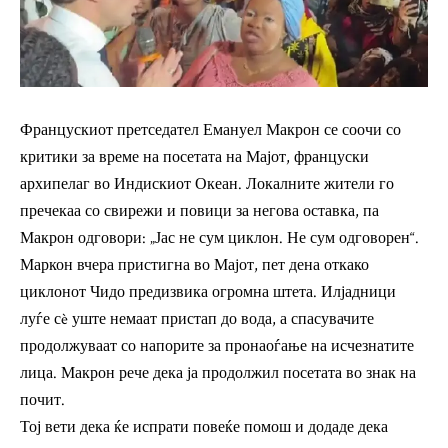
Францускиот претседател Емануел Макрон се соочи со
критики за време на посетата на Мајот, француски
архипелаг во Индискиот Океан. Локалните жители го
пречекаа со свирежи и повици за негова оставка, па
Макрон одговори: „Јас не сум циклон. Не сум одговорен“.
Маркон вчера пристигна во Мајот, пет дена откако
циклонот Чидо предизвика огромна штета. Илјадници
луѓе сè уште немаат пристап до вода, а спасувачите
продолжуваат со напорите за пронаоѓање на исчезнатите
лица. Макрон рече дека ја продолжил посетата во знак на
почит.
Тој вети дека ќе испрати повеќе помош и додаде дека