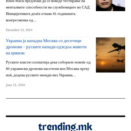
Илон Маск предложи да се воведе тестирање на
менталните способности на службениците во САД.
Иницијативата доаѓа откако 81-годишната
конгресменка од…
December 23, 2024
Украина ја нападна Москва со десетици
дронови – руските напади одзедоа животи
на цивили
Руските власти соопштија дека собориле повеќе од
80 украински дронови насочени кон Москва преку
ноќ, додека руските напади низ Украина…
June 22, 2026