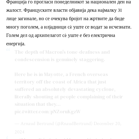
Франција го прогласи понеделникот за национален ден на
жалост. Француските власти објавија дека најмалку 31
лице загинале, но се очекува бројот на жртвите да биде
многу поголем, а илјадници сè уште се водат за исчезнати.
Голем дел од архипелагот сè уште е без електрична
енергија.
The depth of Macron's tone-deafness and
condescension is genuinely staggering.
Here he is in Mayotte, a French overseas
territory off the coast of Africa that just
suffered an absolutely devastating cyclone,
literally shouting at people complaining of their
situation that they…
pic.twitter.com/pNZoruKgzW
— Arnaud Bertrand (@RnaudBertrand)
December 20,
2024