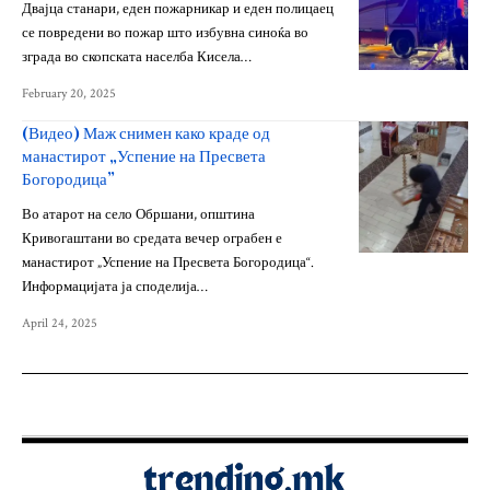
Двајца станари, еден пожарникар и еден полицаец
се повредени во пожар што избувна синоќа во
зграда во скопската населба Кисела…
February 20, 2025
(Видео) Маж снимен како краде од
манастирот „Успение на Пресвета
Богородица”
Во атарот на село Обршани, општина
Кривогаштани во средата вечер ограбен е
манастирот „Успение на Пресвета Богородица“.
Информацијата ја споделија…
April 24, 2025