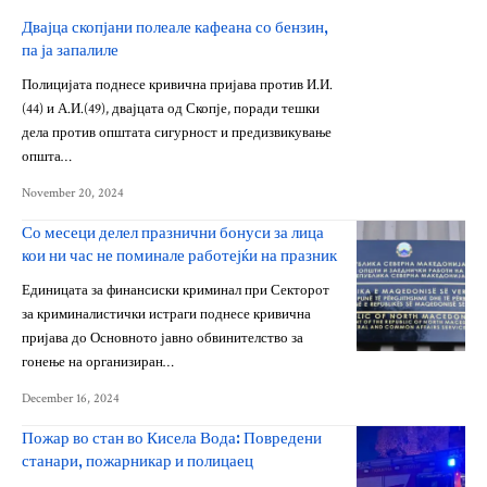
Двајца скопјани полеале кафеана со бензин,
па ја запалиле
Полицијата поднесе кривична пријава против И.И.
(44) и А.И.(49), двајцата од Скопје, поради тешки
дела против општата сигурност и предизвикување
општа…
November 20, 2024
Со месеци делел празнични бонуси за лица
кои ни час не поминале работејќи на празник
Единицата за финансиски криминал при Секторот
за криминалистички истраги поднесе кривична
пријава до Основното јавно обвинителство за
гонење на организиран…
December 16, 2024
Пожар во стан во Кисела Вода: Повредени
станари, пожарникар и полицаец