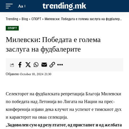
Aa
Trending
>
Blog
>
СПОРТ
>
Милевски: Победата е голема заслуга на фудбалерите
СПОРТ
Милевски: Победата е голема
заслуга на фудбалерите
Објавено October 10, 2024 21:30
Селекторот на фудбалската репретација Блaгоја Милевски
по победата над Летонија во Лигата на Нации на прес-
конференија изјави дека клучот на успехот е тимскиот дух
и карактерот на оваа селекција.
„Задоволен сум од резултатот, од пристапот и од желбата