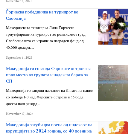
November 2, 2025
Ѓорческа победничка на турнирот во
Слобозија
Македонската тенисерка Лина Ѓорческа
триумфираше на турнирот во романскиот град
Слобозија што се играше за награден фонд од
40.000 долари.…
September 6, 2025
Македонија ги совлада Фарските острови за
прво место во групата и надеж за бараж за
СП
Македонија го заврши настапот на Лигата на нации
со победа 1-0 над Фарските острови и 16 бода,
досега наш рекорд.…
November 17, 2024
Македонија загуби два поена од индексот на
корупцијата во 2024 година, со 40 поени на