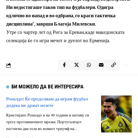
Ни недостигаше таков тип на фудбалери. Одигра
одлично во напад и во одбрана, го краси тактичка
дисциплина“, заврши Благоја Милевски.
Утре со чартер лет од Рига за Ереван,каде македонската
селекција ќе го игра мечот и дуелот во Ерменија.
БИ МОЖЕЛО ДА ВЕ ИНТЕРЕСИРА
Роналдо: Ќе продолжам да играм фудбал
додека ме држат нозете
Кристијано Роналдо и на 40 години и натаму ги
тресе противничките мрежи. Португалецот
постигна два гола во новиот триумф на…