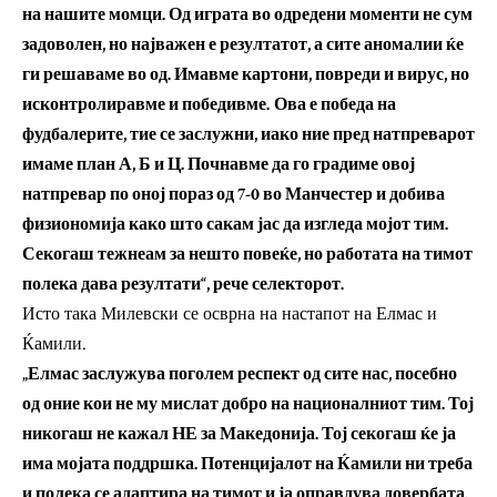
на нашите момци. Од играта во одредени моменти не сум
задоволен, но најважен е резултатот, а сите аномалии ќе
ги решаваме во од. Имавме картони, повреди и вирус, но
исконтролиравме и победивме.
Ова е победа на
фудбалерите, тие се заслужни, иако ние пред натпреварот
имаме план А, Б и Ц. Почнавме да го градиме овој
натпревар по оној пораз од 7-0 во Манчестер и добива
физиономија како што сакам јас да изгледа мојот тим.
Секогаш тежнеам за нешто повеќе, но работата на тимот
полека дава резултати“, рече селекторот.
Исто така Милевски се осврна на настапот на Елмас и
Ќамили.
„Елмас заслужува поголем респект од сите нас, посебно
од оние кои не му мислат добро на националниот тим. Тој
никогаш не кажал НЕ за Македонија. Тој секогаш ќе ја
има мојата поддршка. Потенцијалот на Ќамили ни треба
и полека се адаптира на тимот и ја оправдува довербата.