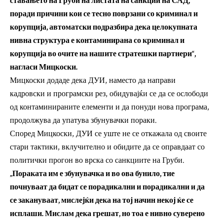
ставањето на Груби на листата на санкции на САД,
поради причини кои се тесно поврзани со криминал и
корупција, автоматски подразбира дека целокупната
нивна структура е контаминирана со криминал и
корупција во очите на нашите стратешки партнери“,
нагласи Мицкоски.
Мицкоски додаде дека ДУИ, наместо да направи
кадровски и програмски рез, обидувајќи се да се ослободи
од контаминираните елементи и да понуди нова програма,
продолжува да упатува збунувачки пораки.
Според Мицкоски, ДУИ се уште не се откажала од своите
стари тактики, вклучително и обидите да се оправдаат со
политички прогон во врска со санкциите на Груби.
„Пораката им е збунувачка и во ова бунило, тие
почнуваат да бидат се порадикални и порадикални и да
се закануваат, мислејќи дека на тој начин некој ќе се
исплаши. Мислам дека грешат, но тоа е нивно суверено