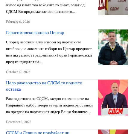
живее од плата тоа веќе сите го знаат, велат од
СДСМ Во продолжение соопштението…
February 6, 2026
Герасимовски води во Центар
Според неофицијални извори од партиските
штабови, на локалните избори во Центар предност
има актуелниот градоначаник Горан Герасимовски
пред кандидатот на…
October 19, 2025
Цело раководство на СДСМ си поднесе
оставка
Раководството на СДСМ, заедно со членовите на
Извршниот одбор, вчера вечерта поднесоа оставки
на предлог на партискиот лидер Венко Филипче.…
December 3, 2025
СДСМ и Левица не прифаќаат ни