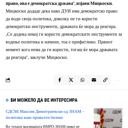
право, ова е демократска држава“, изјави Мицкоски.
Мицкоски додаде дека иако ДУИ има демократско право
да води своја политика, доколку не ги користи
демократски инструменти, државата ќе мора да реагира.
„Се додека некој ги користи демократските инструменти за
водење политика и начини, тоа е прифатливо. Првиот
момент кога нема да ги користи, тогаш ќе мора државата
да реагира“, заклучи Мицкоски.
БИ МОЖЕЛО ДА ВЕ ИНТЕРЕСИРА
СДСМ: Максим Димитриевски од ЗНАМ –
политика како приватен бизнис
Во тендер коалицијата ВМРО-ЗНАМ никој не