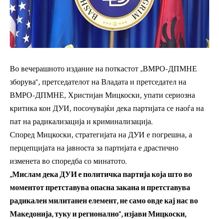
Во вечерашното издание на поткастот „ВМРО-ДПМНЕ
зборува“, претседателот на Владата и претседател на
ВМРО-ДПМНЕ, Христијан Мицкоски, упати сериозна
критика кон ДУИ, посочувајќи дека партијата се наоѓа на
пат на радикализација и криминализација.
Според Мицкоски, стратегијата на ДУИ е погрешна, а
перцепцијата на јавноста за партијата е драстично
изменета во споредба со минатото.
„Мислам дека ДУИ е политичка партија која што во
моментот претставува опасна закана и претставува
радикален милитанен елемент, не само овде кај нас во
Македонија, туку и регионално“, изјави Мицкоски,