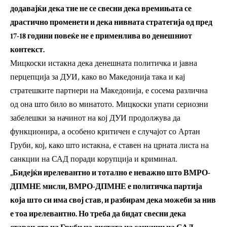
додавајќи дека тие не се свесни дека времињата се
драстично променети и дека нивната стратегија од пред
17-18 години повеќе не е применлива во денешниот
контекст.
Мицкоски истакна дека денешната политичка и јавна
перцепција за ДУИ, како во Македонија така и кај
стратешките партнери на Македонија, е сосема различна
од она што било во минатото. Мицкоски упати сериозни
забелешки за начинот на кој ДУИ продолжува да
функционира, а особено критичен е случајот со Артан
Груби, кој, како што истакна, е ставен на црната листа на
санкции на САД поради корупција и криминал.
„Бидејќи ирелевантно и тотално е неважно што ВМРО-
ДПМНЕ мисли, ВМРО-ДПМНЕ е политичка партија
која што си има свој став, и разбирам дека можеби за нив
е тоа ирелевантно. Но треба да бидат свесни дека