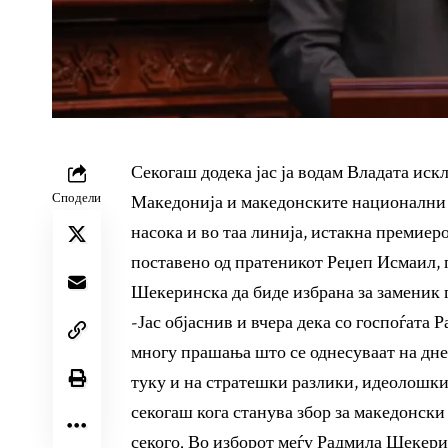
Секогаш додека јас ја водам Владата иск
Сподели
Македонија и македонските национални и
насока и во таа линија, истакна премие
поставено од пратеникот Реџеп Исмаил, 
Шекеринска да биде избрана за заменик 
-Јас објаснив и вчера дека со госпоѓата
многу прашања што се однесуваат на дне
туку и на стратешки разлики, идеолошки 
секогаш кога станува збор за македонск
секого. Во изборот меѓу Радмила Шекери