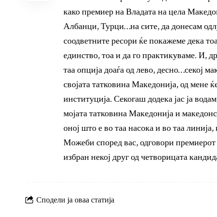
како премиер на Владата на цела Македон
Албанци, Турци…на сите, да донесам одлук
соодветните ресори ќе покажеме дека то
единство, тоа и да го практикуваме. И, д
таа опција доаѓа од лево, десно…секој ма
својата татковина Македонија, од мене ќ
институција. Секогаш додека јас ја водам
мојата татковина Македонија и македонс
оној што е во таа насока и во таа линија
Можеби според вас, одговори премиерот 
избран некој друг од четворицата кандида
Сподели ја оваа статија