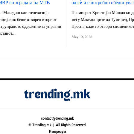
МВР во зградата на МТВ
од сè ѝ е потребно обединува
на Македонската телевизија
Премиерот Христијан Мицкоски д
ицијално беше отворен вториот
меѓу Македонците од Туминец, Пр
струираното одделение за управни
Преспа, каде го отвори споменикот
астанот…
May 10, 2026
contact@trending.mk
© Trending.mk | All Rights Reserved.
Импресум