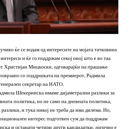
лучиво ќе се водам од интересите на мојата татковина
нтереси и ќе го поддржам секој оној што е во таа
рот Христијан Мицкоски, одговарајќи на прашање
поврзано со поддршката на премиерот, Радмила
генерален секретар на НАТО.
 Радмила Шекеринска имаме дијаметрални разлики за
вната политика, но не само на дневната политика,
разлики, и тука никој не треба да има дилема. Но,
и национален интерес подготвен сум да поддржам
нска и останати четири други кандидатки, логично е