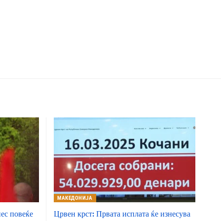
МАКЕДОНИЈА
ес повеќе
Црвен крст: Првата исплата ќе изнесува