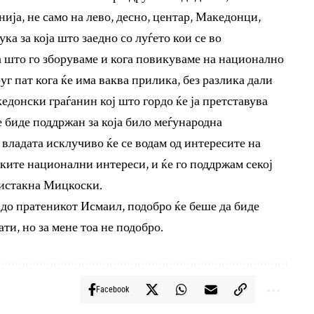
ија, не само на лево, десно, центар, Македонци,
а за која што заедно со луѓето кои се во
а што го зборуваме и кога повикуваме на национално
руг пат кога ќе има ваква прилика, без разлика дали
кедонски граѓанин кој што гордо ќе ја претставува
е биде поддржан за која било меѓународна
 владата исклучиво ќе се водам од интересите на
ките национални интереси, и ќе го поддржам секој
, истакна Мицкоски.
до пратеникот Исмаил, подобро ќе беше да биде
ти, но за мене тоа не подобро.
Facebook