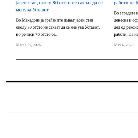
јасен став, околу 80 отсто не сакаат да се
работи на 
менува Уставот
Во зградата 
Во Македонија граѓаните имаат јасен став,
денеска и оф
околу 80 отсто не сакаат да се менува Уставот,
дел од рекон
но речиси 70 отсто се…
работи. На н
March 25, 2026
May 6, 2026