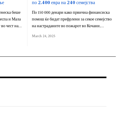
ње
по 2.400 евра на 240 семејства
енеска беше
По 150 000 денари како првична финансиска
еспа и Мала
помош ќе бидат префрлени за секое семејство
 во чест на…
на настраданите во пожарот во Кочани.…
March 24, 2025