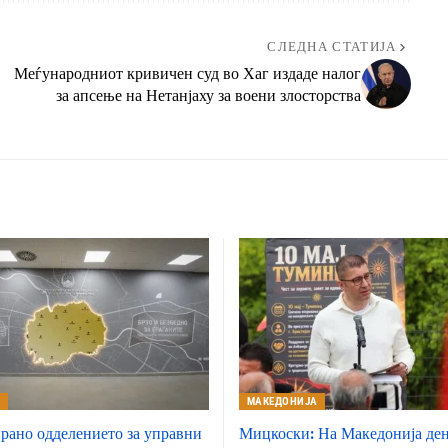
СЛЕДНА СТАТИЈА
Меѓународниот кривичен суд во Хаг издаде налог
за апсење на Нетанјаху за воени злосторства
А
МАКЕДОНИЈА
рано одделението за управни
Мицкоски: На Македонија ден