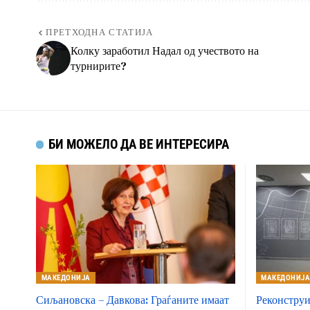
ПРЕТХОДНА СТАТИЈА
Колку заработил Надал од учеството на
турнирите?
БИ МОЖЕЛО ДА ВЕ ИНТЕРЕСИРА
МАКЕДОНИЈА
МАКЕДОНИЈ
Сиљановска – Давкова: Граѓаните имаат
Реконструи