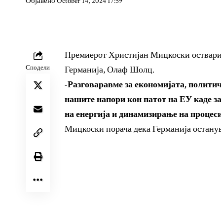
Објавено October 14, 2024 17:59
Премиерот Христијан Мицкоски оствари 
Сподели
Германија, Олаф Шолц.
-Разговаравме за економијата, политич
нашите напори кон патот на ЕУ каде за
на енергија и динамизирање на процесит
Мицкоски порача дека Германија останув