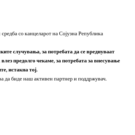
средба со канцеларoт на Сојузна Република
ките случувања, за потребата да се вреднуваат
 влез предолго чекаме, за потребата за внесување
е, истакна тој.
а да биде наш активен партнер и поддржувач.