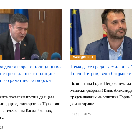
А
МАКЕДОНИЈА
а дел затворски полицајци во
Нема да се градат хемиски фа
не треба да носат полициска
Ѓорче Петров, вели Стојкоски
 го срамат цел затворски
Во општина Ѓорче Петров нема да 
хемиски фабрики! Вака, Александа
ите постапки против двајцата
градоначалник на општина Ѓорче П
лицајци од затворот во Шутка кои
демантираше…
е телефон на Васил Јованов,
June 10, 2025
а…
025