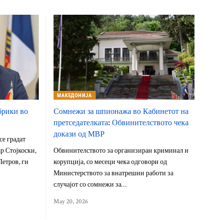
МАКЕДОНИЈА
брики во
Сомнежи за шпионажа во Кабинетот на
претседателката: Обвинителството чека
докази од МВР
се градат
р Стојкоски,
Обвинителството за организиран криминал и
етров, ги
корупција, со месеци чека одговори од
Министерството за внатрешни работи за
случајот со сомнежи за…
May 20, 2026