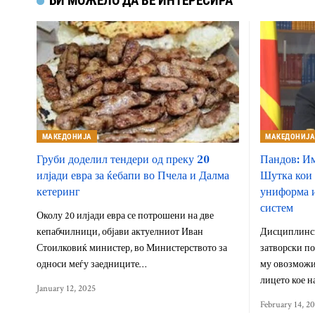
БИ МОЖЕЛО ДА ВЕ ИНТЕРЕСИРА
МАКЕДОНИЈА
МАКЕДОНИЈ
Груби доделил тендери од преку 20
Пандов: Им
илјади евра за ќебапи во Пчела и Далма
Шутка кои 
кетеринг
униформа и
систем
Околу 20 илјади евра се потрошени на две
кепабчилници, објави актуелниот Иван
Дисциплинск
Стоилковиќ министер, во Министерството за
затворски по
односи меѓу заедниците…
му овозможил
лицето кое н
January 12, 2025
February 14, 2