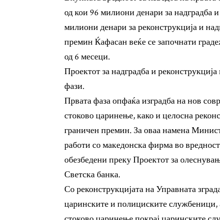
од кои 96 милиони денари за надградба 
милиони денари за реконструкција и над
премин Ќафасан веќе се започнати граде
од 6 месеци.
Проектот за надградба и реконструкција 
фази.
Првата фаза опфаќа изградба на нов сов
стоково царинење, како и целосна реконс
граничен премин. За оваа намена Минист
работи со македонска фирма во вредност 
обезбедени преку Проектот за олеснувањ
Светска банка.
Со реконструкцијата на Управната зграда
царинските и полициските службеници, а
стоково царинење покрај царинските сл