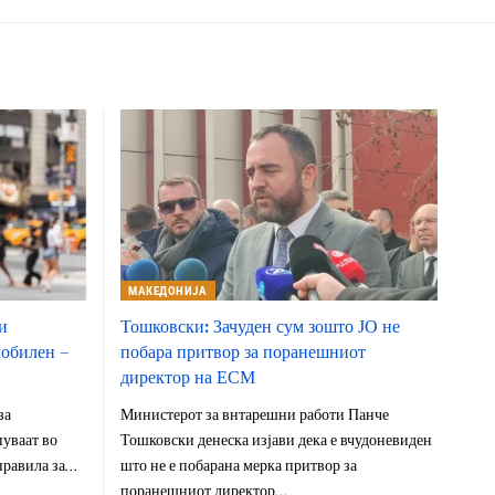
МАКЕДОНИЈА
и
Тошковски: Зачуден сум зошто ЈО не
мобилен –
побара притвор за поранешниот
директор на ЕСМ
за
Министерот за внтарешни работи Панче
пуваат во
Тошковски денеска изјави дека е вчудоневиден
правила за…
што не е побарана мерка притвор за
поранешниот директор…