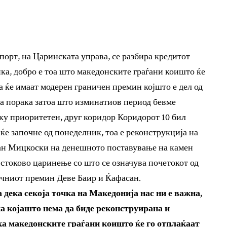
порт, на Царинската управа, се разбира кредитот
нка, добро е тоа што македонските граѓани коишто ќе
ка ќе имаат модерен граничен премин којшто е дел од
ка порака затоа што изминатиов период бевме
ку приоритетен, друг коридор Коридорот 10 бил
 ќе започне од понеделник, тоа е реконструкција на
ан Мицкоски на денешното поставување на камен
 стоково царинење со што се означува почетокот од
ичниот премин Деве Баир и Ќафасан.
 дека секоја точка на Македонија нас ни е важна,
ка којашто нема да биде реконструирана и
а македонските граѓани коишто ќе го отплаќаат