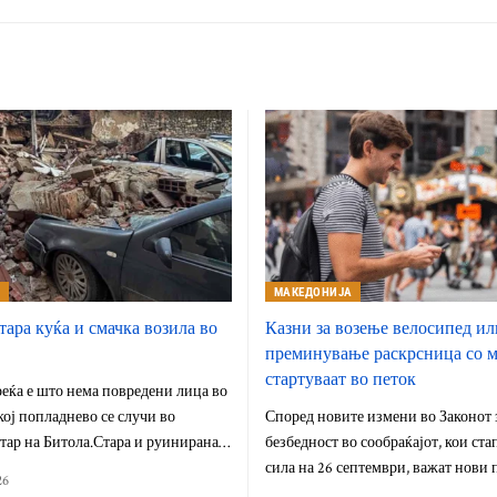
А
МАКЕДОНИЈА
тара куќа и смачка возила во
Казни за возење велосипед ил
преминување раскрсница со 
стартуваат во петок
еќа е што нема повредени лица во
ој попладнево се случи во
Според новите измени во Законот 
тар на Битола.Стара и руинирана…
безбедност во сообраќајот, кои ста
сила на 26 септември, важат нови 
26