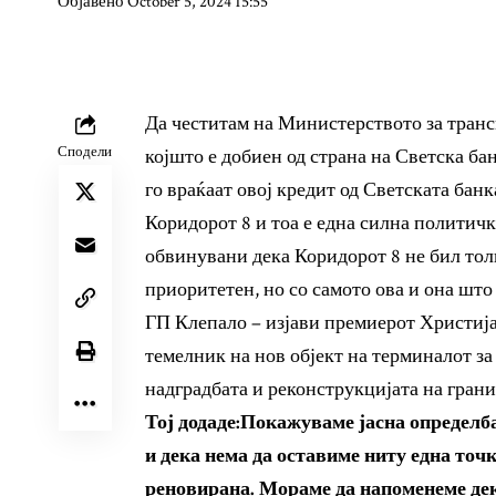
Објавено October 5, 2024 15:55
Да честитам на Министерството за транс
Сподели
којшто е добиен од страна на Светска ба
го враќаат овој кредит од Светската бан
Коридорот 8 и тоа е една силна политич
обвинувани дека Коридорот 8 не бил тол
приоритетен, но со самото ова и она што
ГП Клепало – изјави премиерот Христиј
темелник на нов објект на терминалот за
надградбата и реконструкцијата на гран
Тој додаде:Покажуваме јасна определба
и дека нема да оставиме ниту една точ
реновирана. Мораме да напоменеме дек