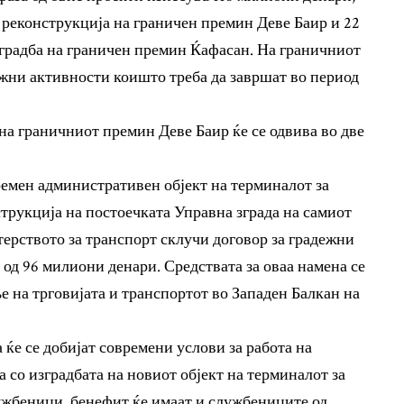
и реконструкција на граничен премин Деве Баир и 22
градба на граничен премин Ќафасан. На граничниот
жни активности коишто треба да завршат во период
на граничниот премин Деве Баир ќе се одвива во две
ремен административен објект на терминалот за
трукција на постоечката Управна зграда на самиот
ерството за транспорт склучи договор за градежни
од 96 милиони денари. Средствата за оваа намена се
е на трговијата и транспортот во Западен Балкан на
 ќе се добијат современи услови за работа на
 со изградбата на новиот објект на терминалот за
ужбеници, бенефит ќе имаат и службениците од