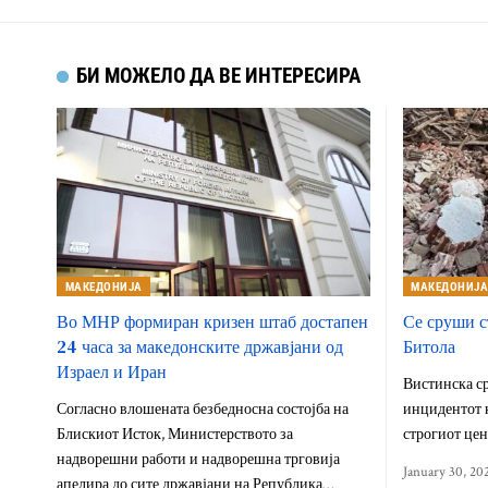
БИ МОЖЕЛО ДА ВЕ ИНТЕРЕСИРА
МАКЕДОНИЈА
МАКЕДОНИЈ
Во МНР формиран кризен штаб достапен
Се сруши с
24 часа за македонските државјани од
Битола
Израел и Иран
Вистинска ср
Согласно влошената безбедносна состојба на
инцидентот к
Блискиот Исток, Министерството за
строгиот цен
надворешни работи и надворешна трговија
January 30, 20
апелира до сите државјани на Република…