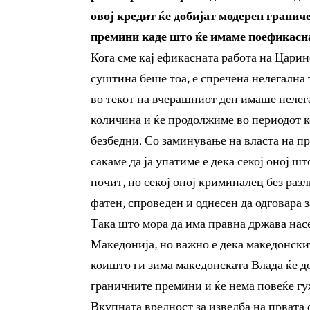
овој кредит ќе добијат модерен гранич
премини каде што ќе имаме поефикасн
Кога сме кај ефикасната работа на Царин
суштина беше тоа, е спречена нелегална 
во текот на вчерашниот ден имаше нелега
количина и ќе продолжиме во периодот к
безбедни. Со заминување на власта на 
сакаме да ја упатиме е дека секој оној ш
почит, но секој оној криминалец без раз
фатен, спроведен и однесен да одговара з
Така што мора да има правна држава насе
Македонија, но важно е дека македонски
коишто ги зима македонската Влада ќе д
граничните премини и ќе нема повеќе гу
Вкупната вредност за изведба на првата 