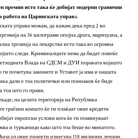
ен премин исто така ќе добијат модерни гранични
а работа на Царинската управ
а.
ската управа можам, да кажам дека пред 2 во
трговија на 36 килограми опојна дрога, марихуана, а
лна трговија на лекарства исто така во огромна
ојшто следи. Криминалците нема да бидат повеќе
претходната Влада на СДСМ и ДУИ пораката којашто
то ги почитува законите и Уставот ја има и нашата
лика дали е тоа политички или поинаков ќе биде
а тоа што го прави.
каде, на целата територија на Република
те граѓани коишто ќе ги плаќаат овие кредити
обијат европски услови кога ќе ги поминуваат
жва и турканици како што тоа беше во минатото.
фаза од овие проекти изнесува 118 милиони денари,