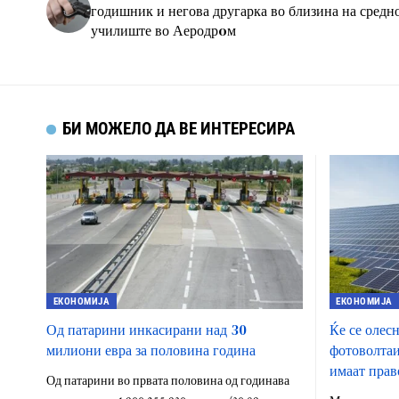
годишник и негова другарка во близина на средн
училиште во Аеродрoм
БИ МОЖЕЛО ДА ВЕ ИНТЕРЕСИРА
ЕКОНОМИЈА
ЕКОНОМИЈА
Од патарини инкасирани над 30
Ќе се олес
милиони евра за половина година
фотоволтаи
имаат прав
Од патарини во првата половина од годинава