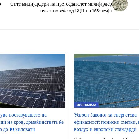
о
Сите милијардери на претседателот милијардер
тежат повеќе од БДП на 169 земји
ЕКОНОМИЈА
нува поставувањето на
Усвоен Законот за енергетска
ци на кров, домаќинствата ќе
ефикасност: пониски сметки,
о до 10 киловати
воздух и европски стандарди