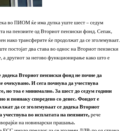
ека во ПИОМ ќе има дупка уште шест – седум
ата на пензиите од Вториот пензиски фонд. Сепак,
ен иако трансферите ќе продолжат да се зголемуваат.
 постојат два става во однос на Вториот пензиски
, а другиот за негово функционирање како што е
 додека Вториот пензиски фонд не почне да
ше очекувано. И сега почнува да учествува
е, но тоа е минимално. За шест до седум години
но и поинаку споредено со денес. Фондот е
лжат да се зголемуваат се додека Вториот
а учествува во исплатата на пензиите,
рече
оворајќи на новинарски прашања.
на ЕСС имало предлог да се зголеми ДДВ-то од страна