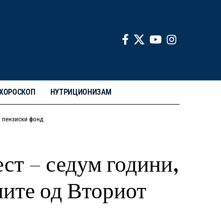
ХОРОСКОП
НУТРИЦИОНИЗАМ
т пензиски фонд
т – седум години,
иите од Вториот