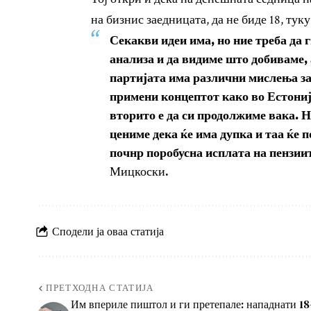
на бизнис заедницата, да не биде 18, туку 
Секакви идеи има, но ние треба да 
анализа и да видиме што добиваме, 
партијата има различни мислења за 
примени концептот како во Естониј
вторито е да си продолжиме вака. Н
цениме дека ќе има дупка и таа ќе п
почнр поробусна исплата на пензии
Мицкоски.
Сподели ја оваа статија
ПРЕТХОДНА СТАТИЈА
Им впериле пиштол и ги претепале: нападнати 18