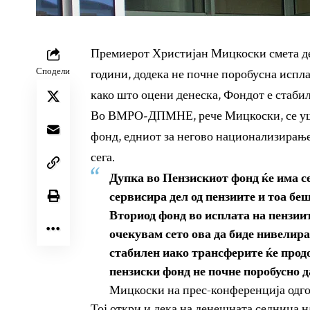
Премиерот Христијан Мицкоски смета д
Сподели
години, додека не почне поробусна испл
како што оцени денеска, Фондот е стабил
Во ВМРО-ДПМНЕ, рече Мицкоски, се уште
фонд, едниот за негово национализирање
сега.
Дупка во Пензискиот фонд ќе има се
сервисира дел од пензиите и тоа бе
Вториод фонд во исплата на пензиит
очекувам сето ова да биде нивелира
стабилен иако трансферите ќе продо
пензиски фонд не почне поробусно д
Мицкоски на прес-конференција одг
Тој откри и дека на денешната седница 