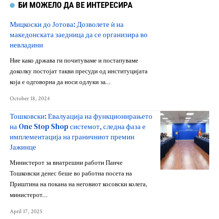
БИ МОЖЕЛО ДА ВЕ ИНТЕРЕСИРА
Мицкоски до Јотова: Дозволете ѝ на
македонската заедница да се организира во
невладини
Ние како држава ги почитуваме и постапуваме
доколку постојат такви пресуди од институцијата
која е одговорна да носи одлуки за…
October 18, 2024
Тошковски: Евалуација на функционирањето
на One Stop Shop системот, следна фаза е
имплементација на граничниот премин
Јажинце
Министерот за внатрешни работи Панче
Тошковски денес беше во работна посета на
Приштина на покана на неговиот косовски колега,
министерот…
April 17, 2025