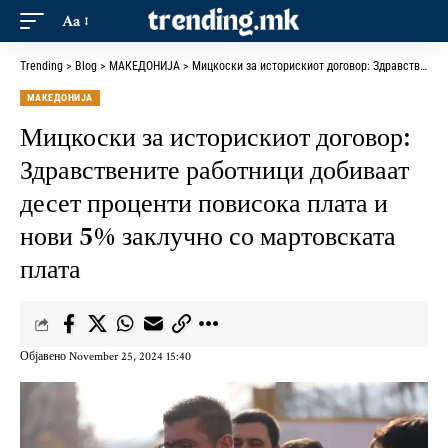
Aa
Trending
>
Blog
>
МАКЕДОНИЈА
>
Мицкоски за историскиот договор: Здравствените работници добиваат десет проценти повисока плата и нови 5% заклучно со мартовската плата
МАКЕДОНИЈА
Мицкоски за историскиот договор:
Здравствените работници добиваат
десет проценти повисока плата и
нови 5% заклучно со мартовската
плата
Објавено November 25, 2024 15:40