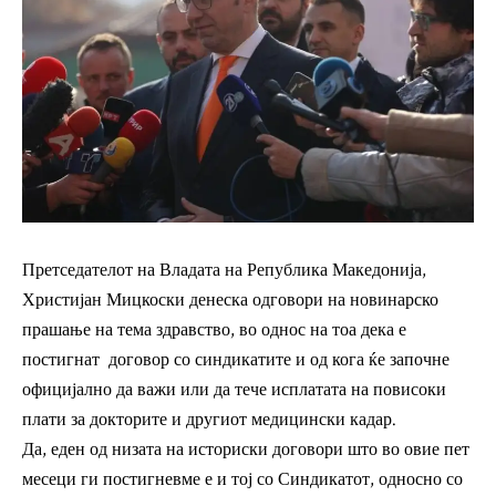
Претседателот на Владата на Република Македонија,
Христијан Мицкоски денеска одговори на новинарско
прашање на тема здравство, во однос на тоа дека е
постигнат договор со синдикатите и од кога ќе започне
официјално да важи или да тече исплатата на повисоки
плати за докторите и другиот медицински кадар.
Да, еден од низата на историски договори што во овие пет
месеци ги постигневме е и тој со Синдикатот, односно со