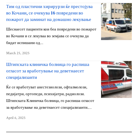
Тим од пластични хирирурзи ќе престојува
во Кочани, се очекува 16 повредени во
пожарот да заминат на домашно лекување
Шеснаесет пациенти кои беа повредени во пожарот
во Кочани и се лекуваа во земјава се очекува да
бидат испишани од…
March 25, 2025
Штипската клиничка болница го распиша
огласот за вработување на деветнаесет
специјализанти
Ќе се вработуват анестезиолози, офталмолози,
педијатри, ортопеди, психијатри, радиолози.
Штипската Клиничка болница, го распиша огласот
за вработување на деветнаесет специјализанти.…
April 6, 2025