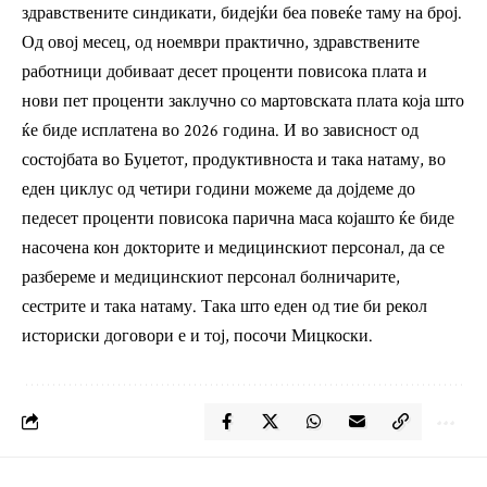
здравствените синдикати, бидејќи беа повеќе таму на број.
Од овој месец, од ноември практично, здравствените
работници добиваат десет проценти повисока плата и
нови пет проценти заклучно со мартовската плата која што
ќе биде исплатена во 2026 година. И во зависност од
состојбата во Буџетот, продуктивноста и така натаму, во
еден циклус од четири години можеме да дојдеме до
педесет проценти повисока парична маса којашто ќе биде
насочена кон докторите и медицинскиот персонал, да се
разбереме и медицинскиот персонал болничарите,
сестрите и така натаму. Така што еден од тие би рекол
историски договори е и тој, посочи Мицкоски.