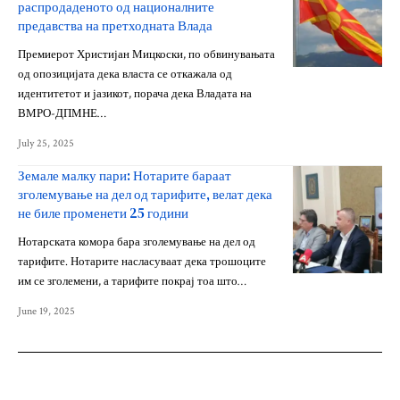
распродаденото од националните
предавства на претходната Влада
Премиерот Христијан Мицкоски, по обвинувањата
од опозицијата дека власта се откажала од
идентитетот и јазикот, порача дека Владата на
ВМРО-ДПМНЕ…
July 25, 2025
Земале малку пари: Нотарите бараат
зголемување на дел од тарифите, велат дека
не биле променети 25 години
Нотарската комора бара зголемување на дел од
тарифите. Нотарите насласуваат дека трошоците
им се зголемени, а тарифите покрај тоа што…
June 19, 2025