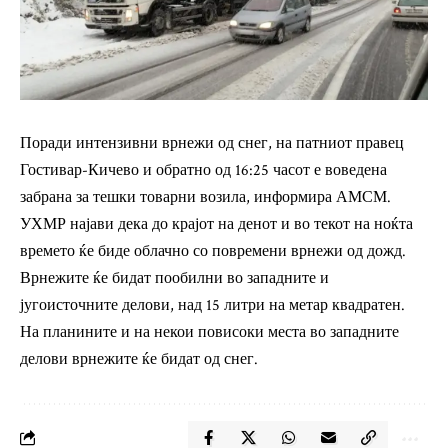
Поради интензивни врнежи од снег, на патниот правец
Гостивар-Кичево и обратно од 16:25 часот е воведена
забрана за тешки товарни возила, информира АМСМ.
УХМР најави дека до крајот на денот и во текот на ноќта
времето ќе биде облачно со повремени врнежи од дожд.
Врнежите ќе бидат пообилни во западните и
југоисточните делови, над 15 литри на метар квадратен.
На планините и на некои повисоки места во западните
делови врнежите ќе бидат од снег.