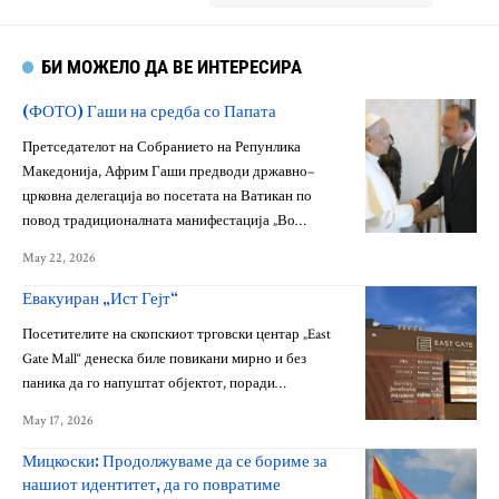
БИ МОЖЕЛО ДА ВЕ ИНТЕРЕСИРА
(ФОТО) Гаши на средба со Папата
Претседателот на Собранието на Репунлика
Македонија, Африм Гаши предводи државно–
црковна делегација во посетата на Ватикан по
повод традиционалната манифестација „Во…
May 22, 2026
Евакуиран „Ист Гејт“
Посетителите на скопскиот трговски центар „East
Gate Mall“ денеска биле повикани мирно и без
паника да го напуштат објектот, поради…
May 17, 2026
Мицкоски: Продолжуваме да се бориме за
нашиот идентитет, да го повратиме