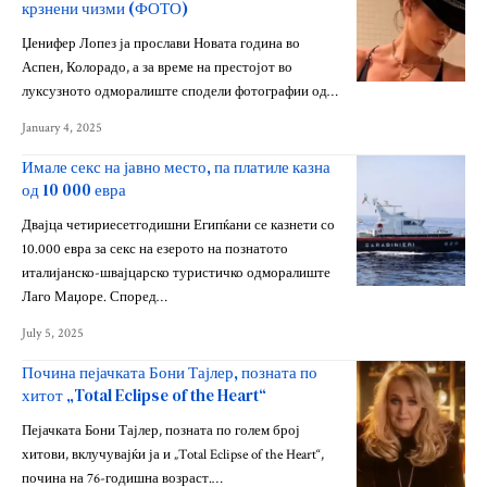
крзнени чизми (ФОТО)
Џенифер Лопез ја прослави Новата година во
Аспен, Колорадо, а за време на престојот во
луксузното одморалиште сподели фотографии од…
January 4, 2025
Имале секс на јавно место, па платиле казна
од 10 000 евра
Двајца четириесетгодишни Египќани се казнети со
10.000 евра за секс на езерото на познатото
италијанско-швајцарско туристичко одморалиште
Лаго Маџоре. Според…
July 5, 2025
Почина пејачката Бони Тајлер, позната по
хитот „Total Eclipse of the Heart“
Пејачката Бони Тајлер, позната по голем број
хитови, вклучувајќи ја и „Total Eclipse of the Heart“,
почина на 76-годишна возраст.…