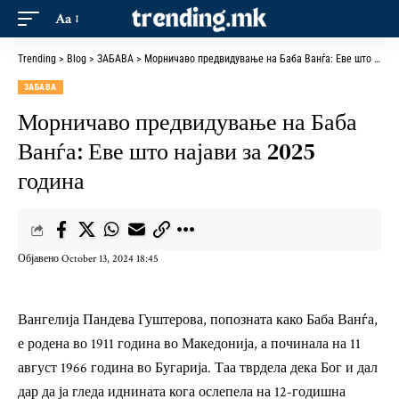
Aa
Trending
>
Blog
>
ЗАБАВА
>
Морничаво предвидување на Баба Ванѓа: Еве што најави за 2025 година
ЗАБАВА
Морничаво предвидување на Баба
Ванѓа: Еве што најави за 2025
година
Објавено October 13, 2024 18:45
Вангелија Пандева Гуштерова, попозната како Баба Ванѓа,
е родена во 1911 година во Македонија, а починала на 11
август 1966 година во Бугарија. Таа тврдела дека Бог и дал
дар да ја гледа иднината кога ослепела на 12-годишна