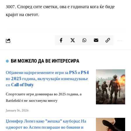
Според сите сметки, ова е годината кога ќе биде
крајот на светот.
БИ МОЖЕЛО ДА ВЕ ИНТЕРЕСИРА
Објавени најпреземените игри за PS5 и PS4
во 2025 година, вклучувајќи изненадување
со Call of Duty
Спортските игри доминираа во 2025 година, а
Battlefield 6 не заостанува многу
January 16, 2026
Џенифер Лопез како “жешка“ каубојка: На
одморот во Аспен позираше во бикини и