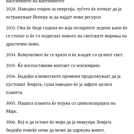
населението на континентот
Наводно очајни за енергија, луѓето ќе почнат да ја
истражуваат Венера за да најдат нови ресурси.
Ова ќе биде година во која поларните ледени капи ќе
се стопат и ќе го подигнат нивото на светските мориња на
драстично ниво.
Комунизмот ќе се врати и ќе владее со целиот свет.
Ќе воспоставиме контакт со вонземјани.
Бидејќи климатските промени продолжуваат да ја
пустошат Земјата, суша наводно ќе ја зафати целата
планета.
Нашата планета ќе војува со цивилизацијата на
Марс.
Кој и да остане ќе мора да ја евакуира Земјата
бидејќи повеќе нема да може да одржува живот.