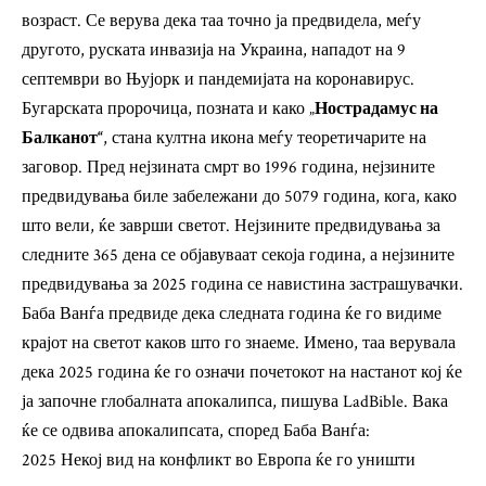
возраст. Се верува дека таа точно ја предвидела, меѓу
другото, руската инвазија на Украина, нападот на 9
септември во Њујорк и пандемијата на коронавирус.
Бугарската пророчица, позната и како „
Нострадамус на
Балканот“
, стана култна икона меѓу теоретичарите на
заговор. Пред нејзината смрт во 1996 година, нејзините
предвидувања биле забележани до 5079 година, кога, како
што вели, ќе заврши светот. Нејзините предвидувања за
следните 365 дена се објавуваат секоја година, а нејзините
предвидувања за 2025 година се навистина застрашувачки.
Баба Ванѓа предвиде дека следната година ќе го видиме
крајот на светот каков што го знаеме. Имено, таа верувала
дека 2025 година ќе го означи почетокот на настанот кој ќе
ја започне глобалната апокалипса, пишува LadBible. Вака
ќе се одвива апокалипсата, според Баба Ванѓа:
2025 Некој вид на конфликт во Европа ќе го уништи