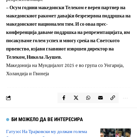
– Осум години македонски Телеком е верен партнер на
македонскиот ракомет давајќи безрезервна поддршка на
македонскиот национален тим. И со оваа прес-
конференција даваме поддршка на репрезентацијата, им
посакуваме голем успех и многу среќа на Светското
првенство, изјави главниот извршен директор на
Телеком, Никола Љушев.
Македонија на Мундијалот 2025 е во група со Унгарија,
Холандија и Гвинеја
БИ МОЖЕЛО ДА ВЕ ИНТЕРЕСИРА
Гатузо: На Трајковски му должам голема