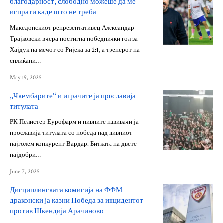
благодарност, слободно можеше да ме
испрати каде што не треба
Македонскиот репрезентативец Александар
Трајковски вчера постигна победнички гол за
Хајдук на мечот со Ријека за 2:1, а тренерот на
сплиќани…
May 19, 2025
„Чкембарите“ и играчите ја прославија
титулата
РК Пелистер Еурофарм и нивните навивачи ја
прославија титулата со победа над нивниот
најголем конкурент Вардар. Битката на двете
најдобри…
June 7, 2025
Дисциплинската комисија на ФФМ
драконски ја казни Победа за инцидентот
против Шкендија Арачиново