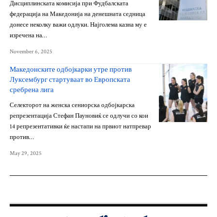
Дисциплинската комисија при Фудбалската
федерација на Македонија на денешната седница
донесе неколку важи одлуки. Најголема казна му е
изречена на…
November 6, 2025
Македонските одбојкарки утре против
Луксембург стартуваат во Европската
сребрена лига
Селекторот на женска сениорска одбојкарска
репрезентација Стефан Пауновиќ се одлучи со кои
14 репрезентативки ќе настапи на првиот натпревар
против…
May 29, 2025