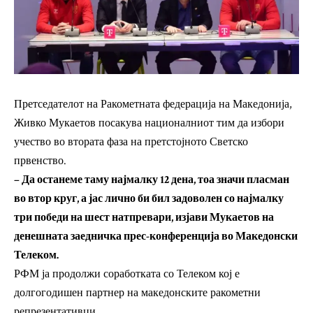
Претседателот на Ракометната федерација на Македонија,
Живко Мукаетов посакува националниот тим да избори
учество во втората фаза на претстојното Светско
првенство.
– Да останеме таму најмалку 12 дена, тоа значи пласман
во втор круг, а јас лично би бил задоволен со најмалку
три победи на шест натпревари, изјави Мукаетов на
денешната заедничка прес-конференција во Македонски
Телеком.
РФМ ја продолжи соработката со Телеком кој е
долгогодишен партнер на македонските ракометни
репрезентативци.