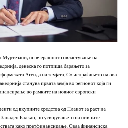
 Муртезани, по вчерашното овластување на
донија, денеска го потпиша барањето за
формската Агенда на земјата. Со испраќањето на ова
акедонија станува првата земја во регионот која ги
финансирање во рамките на новиот европски
енти од вкупните средства од Планот за раст на
 Западен Балкан, по усвојувањето на нивните
едствата како претфинансирање. Оваа финансиска