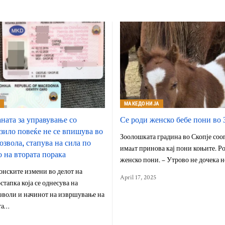
А
МАКЕДОНИЈА
ната за управување со
Се роди женско бебе пони во
зило повеќе не се впишува во
Зоолошката градина во Скопје соо
озвола, стапува на сила по
имаaт принова кај пони коњите. Ро
 на втората порака
женско пони. – Утрово не дочека 
онските измени во делот на
April 17, 2025
стапка која се однесува на
зволи и начинот на извршување на
та…