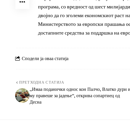
програма, со вредност од шест милијарди
двојно да го зголеми економскиот раст н
Министерството за европски прашања ос
достапните средства за поддршка на евро
Сподели ја оваа статија
ПРЕТХОДНА СТАТИЈА
„Имаа поданички однос кон Палчо, Влатко дури 
му правеше за јадење“, открива сопартиец од
Десна