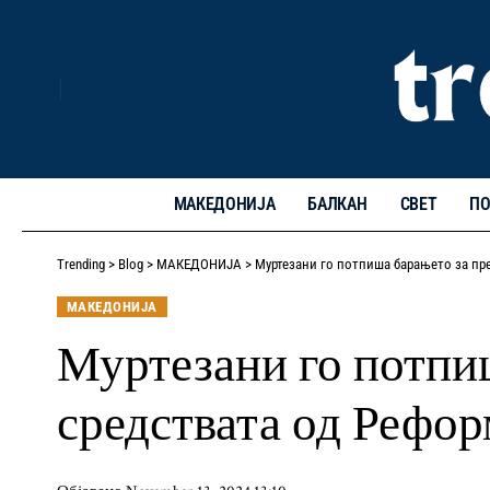
МАКЕДОНИЈА
БАЛКАН
СВЕТ
ПО
Trending
>
Blog
>
МАКЕДОНИЈА
>
Муртезани го потпиша барањето за пр
МАКЕДОНИЈА
Муртезани го потпи
средствата од Рефор