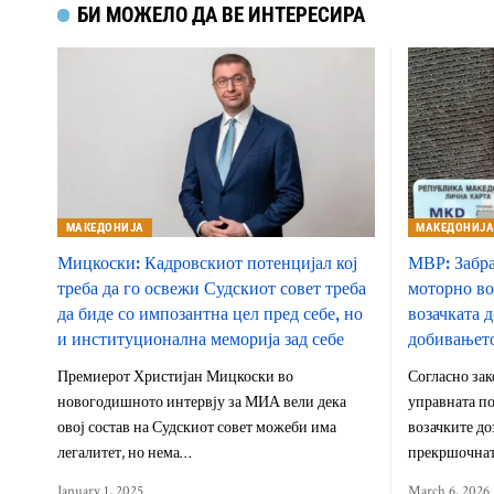
БИ МОЖЕЛО ДА ВЕ ИНТЕРЕСИРА
МАКЕДОНИЈА
МАКЕДОНИЈ
Мицкоски: Кадровскиот потенцијал кој
МВР: Забра
треба да го освежи Судскиот совет треба
моторно во
да биде со импозантна цел пред себе, но
возачката д
и институционална меморија зад себе
добивањето
Премиерот Христијан Мицкоски во
Согласно зак
новогодишното интервју за МИА вели дека
управната по
овој состав на Судскиот совет можеби има
возачките до
легалитет, но нема…
прекршочна
January 1, 2025
March 6, 2026