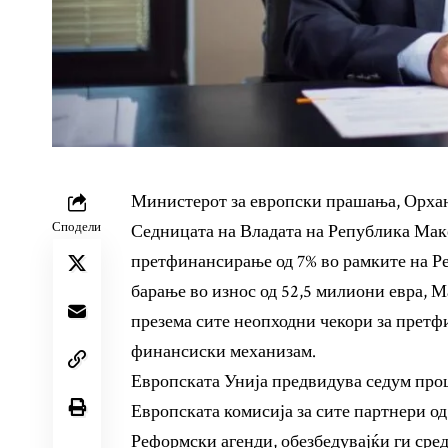
Министерот за европски прашања, Орхан
Сподели
Седницата на Владата на Република Маке
претфинансирање од 7% во рамките на Ре
барање во износ од 52,5 милиони евра, М
презема сите неопходни чекори за прет
финансиски механизам.
Европската Унија предвидува седум проц
Европската комисија за сите партнери од
Реформски агенди, обезбедувајќи ги ср