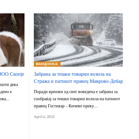
МАКЕДОНИЈА
 ЗОО Скопје
Забрана за тешки товарни возила на
Стража и патниот правец Маврово-Дебар
пшти дека
дено е
Поради врнежи од снег воведена е забрана за
нова…
сообраќај за тешки товарни возила на патниот
правец Гостивар – Кичево преку…
April 6, 2025