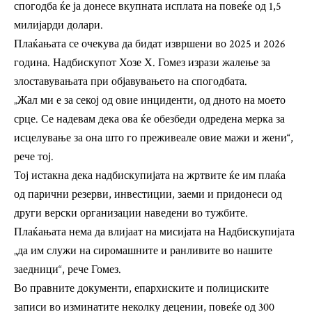
спогодба ќе ја донесе вкупната исплата на повеќе од 1,5
милијарди долари.
Плаќањата се очекува да бидат извршени во 2025 и 2026
година. Надбискупот Хозе Х. Гомез изрази жалење за
злоставувањата при објавувањето на спогодбата.
„Жал ми е за секој од овие инциденти, од дното на моето
срце. Се надевам дека ова ќе обезбеди одредена мерка за
исцелување за она што го преживеале овие мажи и жени“,
рече тој.
Тој истакна дека надбискупијата на жртвите ќе им плаќа
од парични резерви, инвестиции, заеми и придонеси од
други верски организации наведени во тужбите.
Плаќањата нема да влијаат на мисијата на Надбискупијата
„да им служи на сиромашните и ранливите во нашите
заедници“, рече Гомез.
Во правните документи, епархиските и полициските
записи во изминатите неколку децении, повеќе од 300