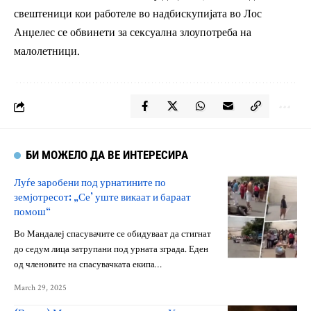
свештеници кои работеле во надбискупијата во Лос
Анџелес се обвинети за сексуална злоупотреба на
малолетници.
БИ МОЖЕЛО ДА ВЕ ИНТЕРЕСИРА
Луѓе заробени под урнатините по
земјотресот: „Се’ уште викаат и бараат
помош“
Во Мандалеј спасувачите се обидуваат да стигнат
до седум лица затрупани под урната зграда. Еден
од членовите на спасувачката екипа…
March 29, 2025