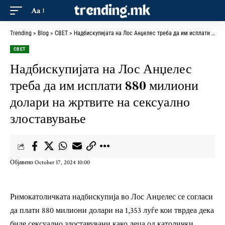
Aa
Trending
>
Blog
>
СВЕТ
>
Надбискупијата на Лос Анџелес треба да им исплати 880 милиони долари на жртвите на сексуално злоставување
СВЕТ
Надбискупијата на Лос Анџелес
треба да им исплати 880 милиони
долари на жртвите на сексуално
злоставување
Објавено October 17, 2024 10:00
Римокатоличката надбискупија во Лос Анџелес се согласи
да плати 880 милиони долари на 1,353 луѓе кои тврдеа дека
биле сексуално злоставувани како деца од католички