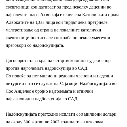
свештеници кои датираат од пред неколку децении во
најголемата населба во која е вклучена Католичката црква.
Адвокатите на 1,353 лица кои тврдат дека претрпеле
малтретирање од страна на локалните католички
свештеници постигнале спогодба по неколкумесечни
преговори со надбискупијата.
Договорот става крај на четвртвековниот судски спор
против најголемата надбискупија во САД.
Со повеќе од пет милиони редовни членови и неделни
литургии што се служат на 32 јазици, Надбискупијата во
Лос Анџелес е бројно најголемата и етнички
најразновидна надбискупија во САД.
Надбискупијата претходно исплати 660 милиони долари
на околу 500 жртви во 2007 година, така што оваа