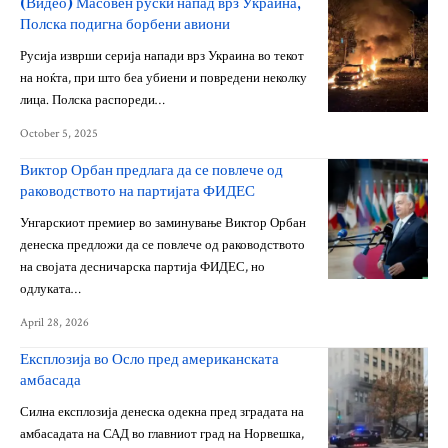
(Видео) Масовен руски напад врз Украина,
Полска подигна борбени авиони
Русија изврши серија напади врз Украина во текот
на ноќта, при што беа убиени и повредени неколку
лица. Полска распореди…
October 5, 2025
Виктор Орбан предлага да се повлече од
раководството на партијата ФИДЕС
Унгарскиот премиер во заминување Виктор Орбан
денеска предложи да се повлече од раководството
на својата десничарска партија ФИДЕС, но
одлуката…
April 28, 2026
Експлозија во Осло пред американската
амбасада
Силна експлозија денеска одекна пред зградата на
амбасадата на САД во главниот град на Норвешка,