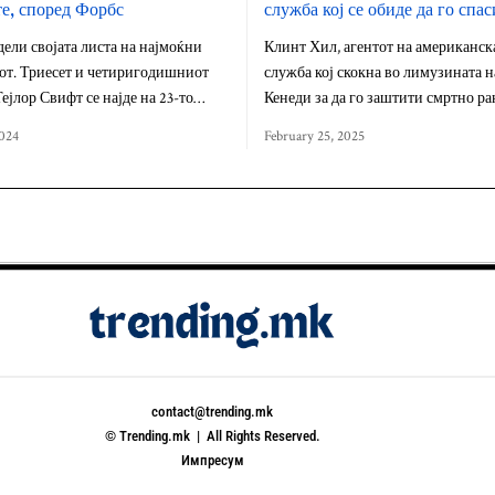
е, според Форбс
служба кој се обиде да го спа
дели својата листа на најмоќни
Клинт Хил, агентот на американск
от. Триесет и четиригодишниот
служба кој скокна во лимузината 
ејлор Свифт се најде на 23-то…
Кенеди за да го заштити смртно р
024
February 25, 2025
contact@trending.mk
© Trending.mk | All Rights Reserved.
Импресум