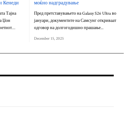
си Кенеди
моќно надградување
ата Тајна
Пред претставувањето на Galaxy S26 Ultra во
на Џон
јануари, документите на Самсунг откриваат
анетиот…
одговор на долгогодишно прашање...
December 15, 2025