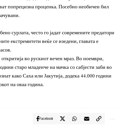
ават попрецизна проценка. Посебно необичен бил
зачувани.
обено сурлата, често го јадат современите предатори
ните екстремитети веќе се изедени, главата е
асов.
 откритија во рускиот вечен мраз. Во ноември,
одини старо младенче на мачка со сабјести заби во
знат како Саха или Јакутија, додека 44.000 години
окот на оваа година.
Facebook