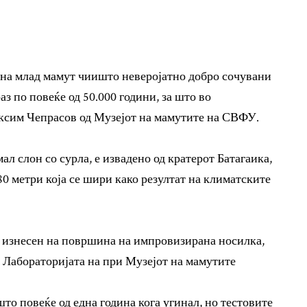
 на млад мамут чиишто неверојатно добро сочувани
з по повеќе од 50.000 години, за што во
ксим Чепрасов од Музејот на мамутите на СВФУ.
ал слон со сурла, е извадено од кратерот Батагаика,
0 метри која се шири како резултат на климатските
 е изнесен на површина на импровизирана носилка,
 Лабораторијата на при Музејот на мамутите
што повеќе од една година кога угинал, но тестовите