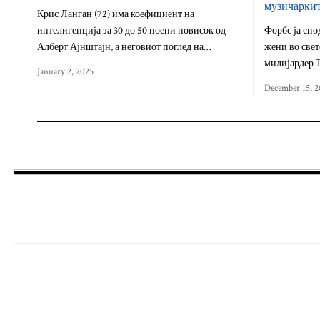
музичаркит
Крис Ланган (72) има коефициент на
интелигенција за 30 до 50 поени повисок од
Форбс ја спо
Алберт Ајнштајн, а неговиот поглед на…
жени во свет
милијардер Т
January 2, 2025
December 15, 2