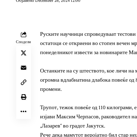
Објавено December 26, 2024 12:00
Руските научници спроведуваат тестови
Сподели
остатоци се откриени во стопен вечен мра
понеделникот извести за новинарите Ма
Останките на су штеството, кое личи на м
огромна вдлабнатина длабока повеќе од 8
промени.
Трупот, тежок повеќе од 110 килограми,
изјави Максим Черпасов, раководител на
„Лазарев“ во градот Јакутск.
Рече дека мамутот веројатно бил стар не