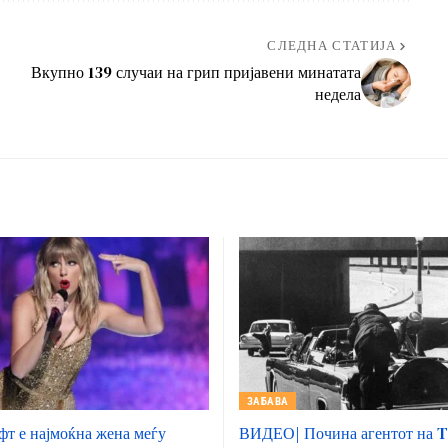
СЛЕДНА СТАТИЈА
Вкупно 139 случаи на грип пријавени минатата
недела
ЗАБАВА
фт е најмоќна жена меѓу
ВИДЕО| Почина агентот на T