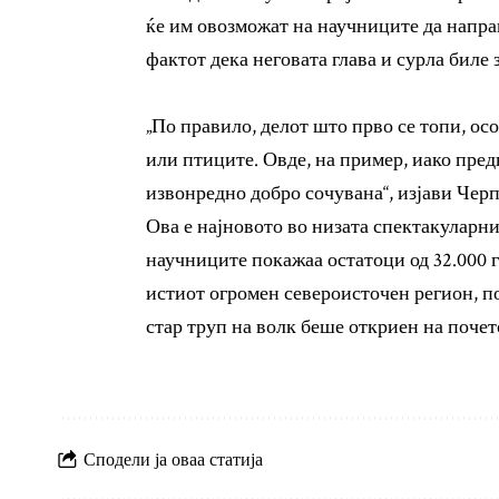
ќе им овозможат на научниците да напр
фактот дека неговата глава и сурла биле 
„По правило, делот што прво се топи, ос
или птиците. Овде, на пример, иако пред
извонредно добро сочувана“, изјави Черп
Ова е најновото во низата спектакуларни
научниците покажаа остатоци од 32.000 г
истиот огромен североисточен регион, по
стар труп на волк беше откриен на почет
Сподели ја оваа статија