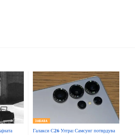
ЗАБАВА
ајната
Галакси С26 Ултра: Самсунг потврдува