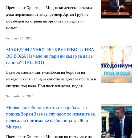
Премиерот Христијан Мицкоски денеска истакна
дека поранешниот вицепремиер Артан Груби е
обезбеден од страна на органите на редот и
целата…
February 26, 2026
МАКЕДОНИУМОТ ВО КРУШЕВО ПЛИВА
ВО ВОДА Немало ни пари ни кадар за да се
санира?! (ВИДЕО)
Еден од спомениците-симболи на борбата на
македонскиот народ за сопствена држава пропаѓа и
скапува под вода. При посилен дожд, подот…
September 9, 2025
Мицкоски: Обвинителството треба да го
повика Зоран Заев за случајот со исказите за
нелегално преземање на болницата „Жан
Митрев“
Премиерот Христијан Мицкоски во гостување на