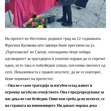
На протест во Неготино, родниот град на 22-годишната
Фросина Кулакова што завчера беше прегазена на ул.
„Партизанска“ во Скопје, попладнево беше побара
одговорност за трагедијата и упатени пораки да се спречат
идни, исто така и побезбедни улици, поголема свесност од
сите. Неказнивоста е правен неуспех!, да не се повтори!,
беше порачано на протестот.
– Ова не е само трагедија за изгубен млад живот и
огромна загуба на семејството. Ова е предупредување за
нас дека не сме безбедни. Оние кои треба да не штитат, се
на страната на виновниците. Ни даваат порака дека