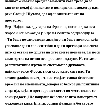
нашиот живот не вреди во моменти кога треба да се
заштити некој финансиски и позициски помоќен од нас,
рече Софија Шутова, дел од организаторите на
протестот.
Вера Најдовска, другарка на Фросина, посочи дека нема
зборови кои можат да ја изразат болката од трагедијата.
– Ти беше не само моден дизајнер, ти беше личност која
успеваше да ги спои сите бои и да ги претвори во нешто
што ќе остане во срцата на сите кои те познаваа. Ти не си
само жртва на нечии неопростливи одлуки. Не си само
репетитативна жртва на системот во државата,
најмногу од се, Фроси, ти си херојка во сите нас. Ти
остави длабок печат, а за нас твојата слика ќе остане
врежана во сеќавањата, девојка со бескрајна позитивна
енергија, која го претвораше светот во место полно со
бои и радост. „Шо напраив бе” беше се што монструмот
можеше да каже. Епа ти, остави фамилија без своето