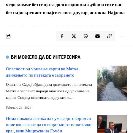
чедо, момче без својата долгогодишна љубов и сите нас
без најискрениот и најсветлиот другар, истакна Најдова
БИ МОЖЕЛО ДА ВЕ ИНТЕРЕСИРА
Опасност од уривање карпи во Матка,
движењето по патеката е забрането
Општина Сарај објави дека движењето по патеката
Матка е забранет поради опасност од уривање на
карпи. Според општината, одлуката е…
February 26, 2026
Нема никаква логика да сум се договорил со
оние кои сакаат да го видат мојот политички
крај, вели Мицкоски за Груби