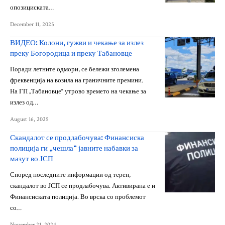
опозициската…
December 11, 2025
ВИДЕО: Колони, гужви и чекање за излез
преку Богородица и преку Табановце
Поради летните одмори, се бележи зголемена
фреквенција на возила на граничните премини.
На ГП „Табановце“ утрово времето на чекање за
излез од…
August 16, 2025
Скандалот се продлабочува: Финансиска
полиција ги „чешла“ јавните набавки за
мазут во ЈСП
Според последните информации од терен,
скандалот во ЈСП се продлабочува. Активирана е и
Финансиската полиција. Во врска со проблемот
со…
November 21, 2024