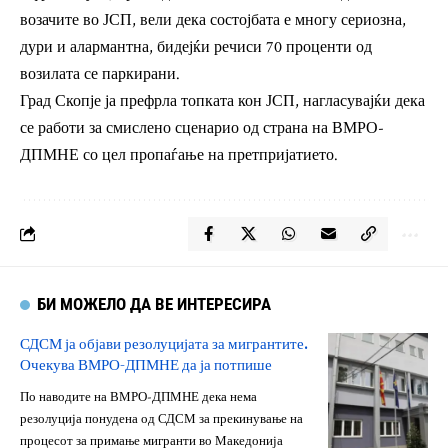
возачите во ЈСП, вели дека состојбата е многу сериозна,
дури и алармантна, бидејќи речиси 70 проценти од
возилата се паркирани.
Град Скопје ја префрла топката кон ЈСП, нагласувајќи дека
се работи за смислено сценарио од страна на ВМРО-
ДПМНЕ со цел пропаѓање на претпријатието.
БИ МОЖЕЛО ДА ВЕ ИНТЕРЕСИРА
СДСМ ја објави резолуцијата за мигрантите.
Очекува ВМРО-ДПМНЕ да ја потпише
По наводите на ВМРО-ДПМНЕ дека нема
резолуција понудена од СДСМ за прекинување на
процесот за примање мигранти во Македонија