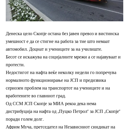
Денеска цело Скопје остана без јавен превоз и вистинска
умешност е да се стигне на работа за тие што немаат
автомобил. Доцнат и учениците за на училиште.
Бесот се искажува на социјалните мрежи а се најавуваат и
протести.
Недостигот на нафта веќе неколку недели го попречува
нормалното функционирање на ЈСП и предизвика
сериозен проблем на транспортот на учениците и на
вработените во главниот град.
Од ССМ ЈСП Скопје за МИА рекоа дека нема
дистрибуција на нафта од „Пуцко Петрол“ за ЈСП „Скопје“
поради голем долг.
Африм Муча, претседател на Независниот синдикат на