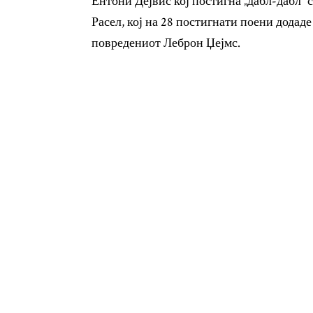
Ентони Дејвис кој постигна „дабл-дабл“ 
Расел, кој на 28 постигнати поени додад
повредениот Леброн Џејмс.