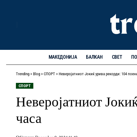
МАКЕДОНИЈА
БАЛКАН
СВЕТ
ПО
Trending
>
Blog
>
СПОРТ
>
Неверојатниот Јокиќ урива рекорди: 104 поен
СПОРТ
Неверојатниот Јокиќ
часа