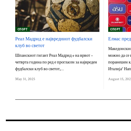
СПОРТ
СПОРТ
Реал Мадрид е највредниот фудбалски
Елмас пред
клуб во светот
Македонскио
Шпанскиот гигант Реал Мадрид e на врвот –
можно да се 
четврта година по ред е прогласен за највреден
поранешен к
фудбалски клуб во светот,…
Италија“ На
May 31, 2025
August 15, 202