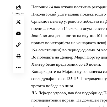
Неполни 24 чаа откако постигна рекордн
Сподели
Никола Јокиќ уште еднаш покажа зошто в
Српскиот центар утрово во победата на Д
поени, а имаше и 14 скока и осум асисте
Јокиќ во два дена постигна вкупно 104 п
првпат во историјата на кошарката некој 
15+ асистенции) во период од само 24 час
Во победата на Денвер Мајкл Портер дода
Хантер беше предводник со 20 поени.
Кошаркарите на Мајами му го нанесоа са
совладувајќи го со 122:113. Предводени о
третата победа во низа.
ЛА Лејкерс утрово, пак беа подобри од По
последователни порази. На домашен терен