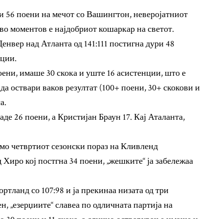
и 56 поени на мечот со Вашингтон, неверојатниот
о моментов е најдобриот кошаркар на светот.
енвер над Атланта од 141:111 постигна дури 48
нции.
оени, имаше 30 скока и уште 16 асистенции, што е
да оствари ваков резултат (100+ поени, 30+ скокови и
а.
де 26 поени, а Кристијан Браун 17. Кај Аталанта,
мо четвртиот сезонски пораз на Кливленд
д Хиро кој постгна 34 поени, „жешките“ ја забележаа
ртланд со 107:98 и ја прекинаа низата од три
, „езерџиите“ славеа по одличната партија на