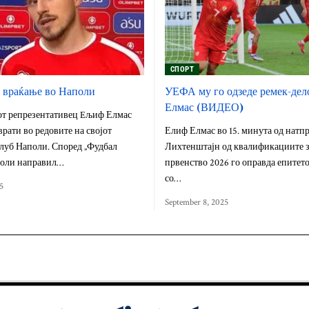
СПОРТ
 враќање во Наполи
УЕФА му го одзеде ремек-дел
Елмас (ВИДЕО)
т репрезентативец Eљиф Елмас
врати во редовите на својот
Елиф Елмас во 15. минута од натпр
луб Наполи. Според „Фудбал
Лихтенштајн од квалификациите з
поли направил…
првенство 2026 го оправда епитето
со…
5
September 8, 2025