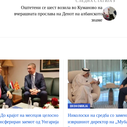
СЛЕДНА СТАТИЈА
Оштетени се шест возила во Куманово на
вчерашната прослава на Денот на албанското
знаме
ЕКОНОМИЈА
До крајот на месецов целосно
Николоски на средба со заме
ансфериран заемот од Унгарија
извршниот директор на „Муба