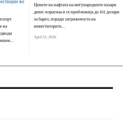
вестиции во
Цените на нафтата на меѓународните пазари
денес пораснаа и се приближија до 102 долари
нспорт
за барел, поради загриженоста на
е на
инвеститорите…
редводи
April 13, 2026
орешни…