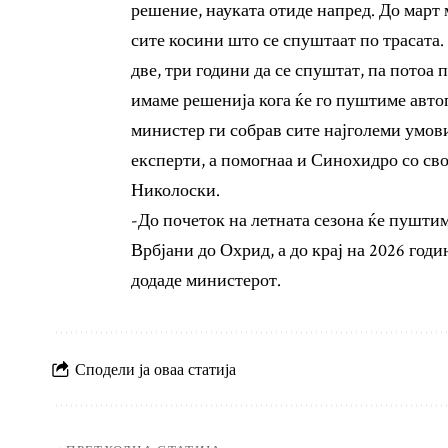
решение, науката отиде напред. До март
сите косини што се спуштаат по трасата.
две, три години да се спуштат, па потоа 
имаме решенија кога ќе го пуштиме авто
министер ги собрав сите најголеми умови
експерти, а помогнаа и Синохидро со сво
Николоски.
-До почеток на летната сезона ќе пуштим
Врбјани до Охрид, а до крај на 2026 годи
додаде министерот.
Сподели ја оваа статија