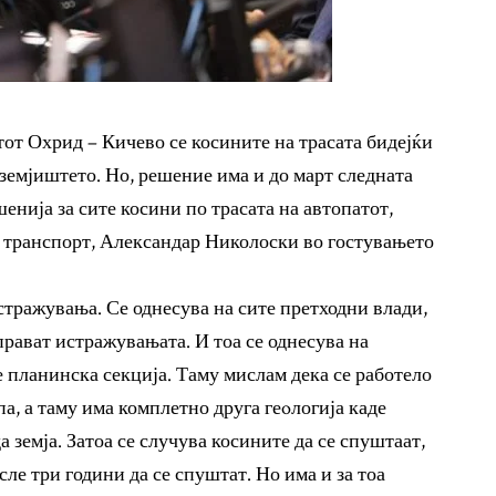
тот Охрид – Кичево се косините на трасата бидејќи
 земјиштето. Но, решение има и до март следната
нија за сите косини по трасата на автопатот,
 транспорт, Александар Николоски во гостувањето
тражувања. Се однесува на сите претходни влади,
аправат истражувањата. И тоа се однесува на
 е планинска секција. Таму мислам дека се работело
па, а таму има комплетно друга геoлогија каде
а земја. Затоа се случува косините да се спуштаат,
осле три години да се спуштат. Но има и за тоа