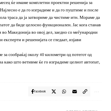
 месец ќе имаме комплетни проектни решенија за
 Најлесно е да го изградиме и да го пуштиме и после
пола траса да ја затвориме да чистиме итн. Мораме да
патот да биде целосно функционален. Јас кога станав
 во Македонија во овој дел, заедно со меѓународни
и експерти и решенијата се гледаат, изјави
е за сообраќај околу 40 километри од потегот од
на како што ветивме ќе го изградиме целиот автопат,
Facebook