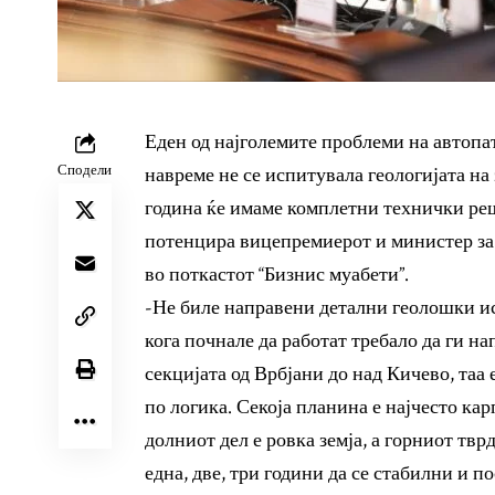
Еден од најголемите проблеми на автопа
Сподели
навреме не се испитувала геологијата на
година ќе имаме комплетни технички реше
потенцира вицепремиерот и министер за
во поткастот “Бизнис муабети”.
-Не биле направени детални геолошки ис
кога почнале да работат требало да ги н
секцијата од Врбјани до над Кичево, таа
по логика. Секоја планина е најчесто кар
долниот дел е ровка земја, а горниот тврд
една, две, три години да се стабилни и п