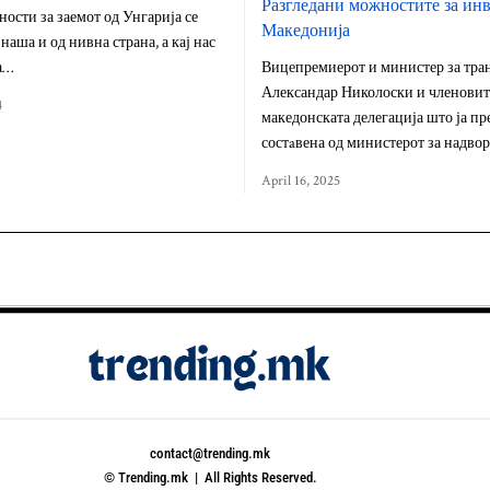
Разгледани можностите за ин
ости за заемот од Унгарија се
Македонија
наша и од нивна страна, а кај нас
а…
Вицепремиерот и министер за тра
Александар Николоски и членовит
4
македонската делегација што ја п
состaвена од министерот за надв
April 16, 2025
contact@trending.mk
© Trending.mk | All Rights Reserved.