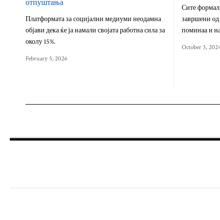
отпуштања
Сите формалн
Платформата за социјални медиуми неодамна
завршени од 
објави дека ќе ја намали својата работна сила за
поминаа и н
околу 15%.
October 3, 202
February 5, 2026