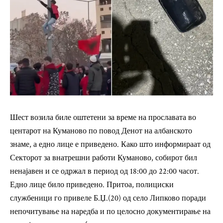
Шест возила биле оштетени за време на прославата во
центарот на Куманово
по повод Денот на албанското
знаме, а едно лице е приведено. Како што информираат од
Секторот за внатрешни работи Куманово, собирот бил
ненајавен и се одржал в период од 18:00 до 22:00 часот.
Едно лице било приведено. Притоа, полициски
службеници го привеле Б.Џ.(20) од село Липково поради
непочитување на наредба и по целосно документирање на