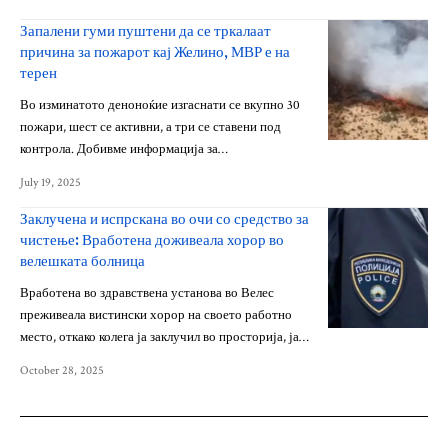
Запалени гуми пуштени да се тркалаат
причина за пожарот кај Желино, МВР е на
терен
Во изминатото деноноќие изгаснати се вкупно 30
пожари, шест се активни, а три се ставени под
контрола. Добивме информација за…
July 19, 2025
Заклучена и испрскана во очи со средство за
чистење: Вработена доживеала хорор во
велешката болница
Вработена во здравствена установа во Велес
преживеала вистински хорор на своето работно
место, откако колега ја заклучил во просторија, ја…
October 28, 2025