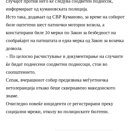
случајот против него ќе следува соодветен поднесок,
информираат од кумановската полиција.
Исто така, додаваат од СВР Куманово, за време на собирот
биле оштетени шест патнички моторни возила, а
констатирани биле 20 мерки по Закон за безбедност на
сообраќајот на патиштата и една мерка од Закон за возачка
дозвола.
– По целосно расчистување и документирање на случаите
ќе бидат поднесени соодветни поднесоци, стои во
соопштението.
Сепак, вчерашниот собир предизвика меѓуетничка
нетолеранција откако беше сквернавено македонското
знаме.
Очигледно повеќе инциденти се регистрирани преку
социјални мрежи, отколу во полициските билтени.