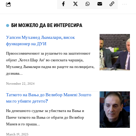
БИ МОЖЕЛО ДА ВЕ ИНТЕРЕСИРА
Уапсен Мухамед Љамалари, висок
функционер на ДУИ
Првоосомничениот за рушењето на заштитениот
објект „Хотел Шар Ан“ во скопската чаршија,
Мухамед Љамалари падна во рацете на полицијата,
дознава…
November 22, 2024
Таткото на Вања до Велибор Манев: Зошто
ми го убивте детето?
На денешното судење за убиствата на Вања и
Панче таткото на Вања се обрати до Велибор
Манев и го праша…
March 19, 2025