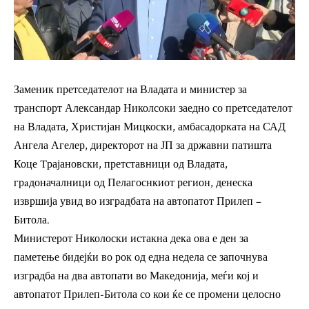
Заменик претседателот на Владата и министер за
транспорт Александар Николсоки заедно со претседателот
на Владата, Христијан Мицкоски, амбасадорката на САД
Ангела Агелер, директорот на ЈП за државни патишта
Коце Tрајановски, претставници од Владата,
грaдоначалници од Пелагоснкиот регион, денеска
извршија увид во изградбата на автопатот Прилеп –
Битола.
Министерот Николоски истакна дека ова е ден за
паметење бидејќи во рок од една недела се започнува
изградба на два автопати во Македонија, меѓи кој и
автопатот Прилеп-Битола со кои ќе се промени целосно