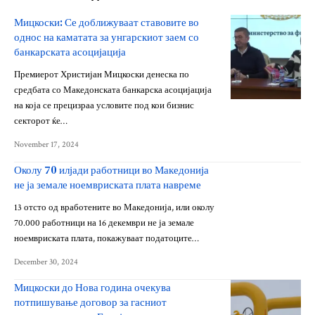
Мицкоски: Се доближуваат ставовите во
однос на каматата за унгарскиот заем со
банкарската асоцијација
Премиерот Христијан Мицкоски денеска по
средбата со Македонската банкарска асоцијација
на која се прецизраа условите под кои бизнис
секторот ќе…
November 17, 2024
Околу 70 илјади работници во Македонија
не ја земале ноемвриската плата навреме
13 отсто од вработените во Македонија, или околу
70.000 работници на 16 декември не ја земале
ноемвриската плата, покажуваат податоците…
December 30, 2024
Мицкоски до Нова година очекува
потпишување договор за гасниот