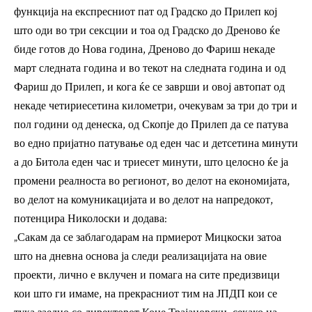
функција на експресниот пат од Градско до Прилеп кој
што оди во три сексции и тоа од Градско до Дреново ќе
биде готов до Нова година, Дреново до Фариш некаде
март следната година и во текот на следната година и од
Фариш до Прилеп, и кога ќе се заврши и овој автопат од
некаде четириесетина километри, очекувам за три до три и
пол години од денеска, од Скопје до Прилеп да се патува
во едно пријатно патување од еден час и детсетина минути
а до Битола еден час и триесет минути, што целосно ќе ја
промени реалноста во регионот, во делот на економијата,
во делот на комуникацијата и во делот на напредокот,
потенцира Николоски и додава:
„Сакам да се заблагодарам на прмиерот Мицкоски затоа
што на дневна основа ја следи реализацијата на овие
проекти, лично е вклучен и помага на сите предизвици
кои што ги имаме, на прекрасниот тим на ЈПДП кои се