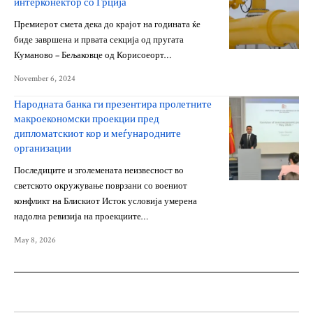
интерконектор со Грција
Премиерот смета дека до крајот на годината ќе
биде завршена и првата секција од пругата
Куманово – Бељаковце од Корисоеорт…
November 6, 2024
Народната банка ги презентира пролетните
макроекономски проекции пред
дипломатскиот кор и меѓународните
организации
Последиците и зголемената неизвесност во
светското окружување поврзани со воениот
конфликт на Блискиот Исток условија умерена
надолна ревизија на проекциите…
May 8, 2026