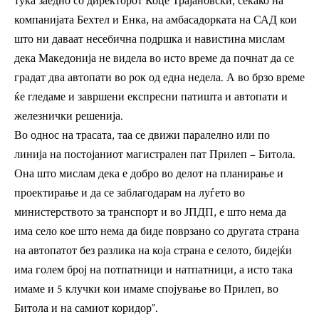
тука заедно со директорот Коце Трајановски, секако на
компанијата Бехтел и Енка, на амбасадорката на САД кои
што ни даваат несебична подршка и навистина мислам
дека Македонија не видела во исто време да почнат да се
градат два автопати во рок од една недела. А во брзо време
ќе гледаме и завршени експресни патишта и автопати и
железнички решенија.
Во однос на трасата, таа се движи паралелно или по
линија на постојаниот магистрален пат Прилеп – Битола.
Она што мислам дека е добро во делот на планирање и
проектирање и да се заблагодарам на луѓето во
министерството за транспорт и во ЈПДП, е што нема да
има село кое што нема да биде поврзано со другата страна
на автопатот без разлика на која страна е селото, бидејќи
има голем број на потпатници и натпатници, а исто така
имаме и 5 клучки кои имаме спојување во Прилеп, во
Битола и на самиот коридор”.