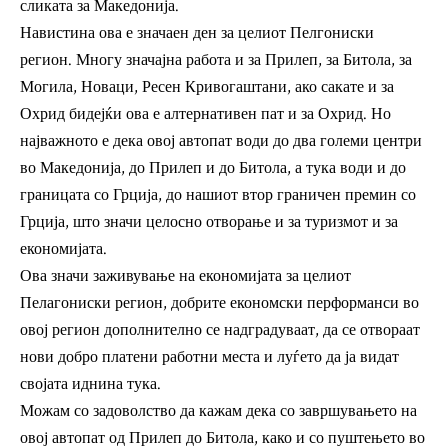
сликата за Македонија.
Навистина ова е значаен ден за целиот Пелгониски
регион. Многу значајна работа и за Прилеп, за Битола, за
Могила, Новаци, Ресен Кривогаштани, ако сакате и за
Охрид бидејќи ова е алтернативен пат и за Охрид. Но
најважното е дека овој автопат води до два големи центри
во Македонија, до Прилеп и до Битола, а тука води и до
границата со Грција, до нашиот втор граничен премин со
Грција, што значи целосно отворање и за туризмот и за
економијата.
Ова значи заживување на економијата за целиот
Пелагониски регион, добрите економски перформанси во
овој регион дополнително се надградуваат, да се отвораат
нови добро платени работни места и луѓето да ја видат
својата иднина тука.
Можам со задоволство да кажам дека со завршувањето на
овој автопат од Прилеп до Битола, како и со пуштењето во