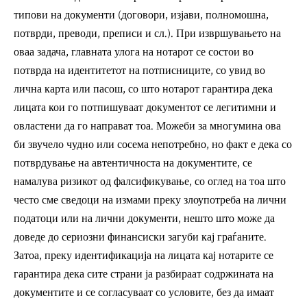
типови на документи (договори, изјави, полномошна,
потврди, преводи, преписи и сл.). При извршувањето на
оваа задача, главната улога на нотарот се состои во
потврда на идентитетот на потписниците, со увид во
лична карта или пасош, со што нотарот гарантира дека
лицата кои го потпишуваат документот се легитимни и
овластени да го направат тоа. Можеби за многумина ова
би звучело чудно или сосема непотребно, но факт е дека со
потврдување на автентичноста на документите, се
намалува ризикот од фалсификување, со оглед на тоа што
често сме сведоци на измами преку злоупотреба на лични
податоци или на лични документи, нешто што може да
доведе до сериозни финансиски загуби кај граѓаните.
Затоа, преку идентификација на лицата кај нотарите се
гарантира дека сите страни ја разбираат содржината на
документите и се согласуваат со условите, без да имаат