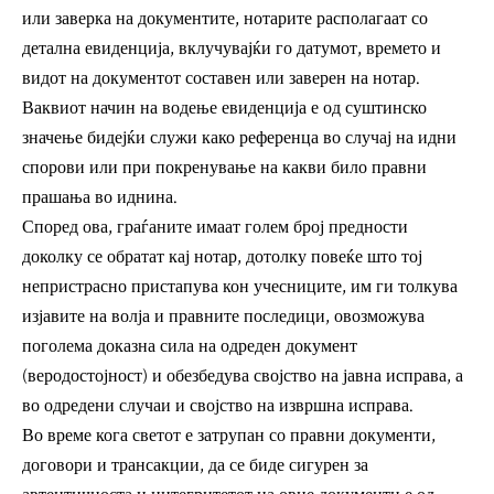
или заверка на документите, нотарите располагаат со
детална евиденција, вклучувајќи го датумот, времето и
видот на документот составен или заверен на нотар.
Ваквиот начин на водење евиденција е од суштинско
значење бидејќи служи како референца во случај на идни
спорови или при покренување на какви било правни
прашања во иднина.
Според ова, граѓаните имаат голем број предности
доколку се обратат кај нотар, дотолку повеќе што тој
непристрасно пристапува кон учесниците, им ги толкува
изјавите на волја и правните последици, овозможува
поголема доказна сила на одреден документ
(веродостојност) и обезбедува својство на јавна исправа, а
во одредени случаи и својство на извршна исправа.
Во време кога светот е затрупан со правни документи,
договори и трансакции, да се биде сигурен за