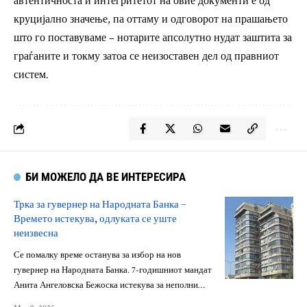
автентичноста и интегритетот на овие документи е од
круцијално значење, па оттаму и одговорот на прашањето
што го поставуваме – нотарите апсолутно нудат заштита за
граѓаните и токму затоа се неизоставен дел од правниот
систем.
БИ МОЖЕЛО ДА ВЕ ИНТЕРЕСИРА
Трка за гувернер на Народната Банка –
Времето истекува, одлуката се уште
неизвесна
Се помалку време останува за избор на нов
гувернер на Народната Банка. 7-годишниот мандат
Анита Ангеловска Бежоска истекува за неполни…