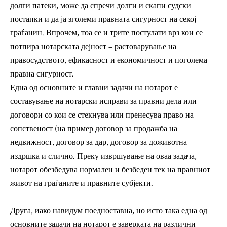
долги патеки, може да спречи долги и скапи судски
постапки и да ја зголеми правната сигурност на секој
граѓанин. Впрочем, тоа се и трите постулати врз кои се
потпира нотарската дејност – растоварување на
правосудството, ефикасност и економичност и поголема
правна сигурност.
Една од основните и главни задачи на нотарот е
составување на нотарски исправи за правни дела или
договори со кои се стекнува или пренесува право на
сопственост (на пример договор за продажба на
недвижност, договор за дар, договор за доживотна
издршка и слично. Преку извршување на оваа задача,
нотарот обезбедува нормален и безбеден тек на правниот
живот на граѓаните и правните субјекти.
Друга, иако навидум поедноставна, но исто така една од
основните задачи на нотарот е заверката на различни