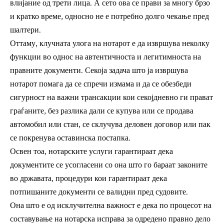
влијание од трети лица. А сето ова се прави за многу брзо
и кратко време, односно не е потребно долго чекање пред
шалтери.
Оттаму, клучната улога на нотарот е да извршува неколку
функции во однос на автентичноста и легитимноста на
правните документи. Секоја задача што ја извршува
нотарот помага да се спречи измама и да се обезбеди
сигурност на важни трансакции кои секојдневно ги прават
граѓаните, без разлика дали се купува или се продава
автомобил или стан, се склучува деловен договор или пак
се покренува оставинска постапка.
Освен тоа, нотарските услуги гарантираат дека
документите се усогласени со она што го бараат законите
во државата, процедури кои гарантираат дека
потпишаните документи се валидни пред судовите.
Она што е од исклучителна важност е дека по процесот на
составување на нотарска исправа за одредено правно дело