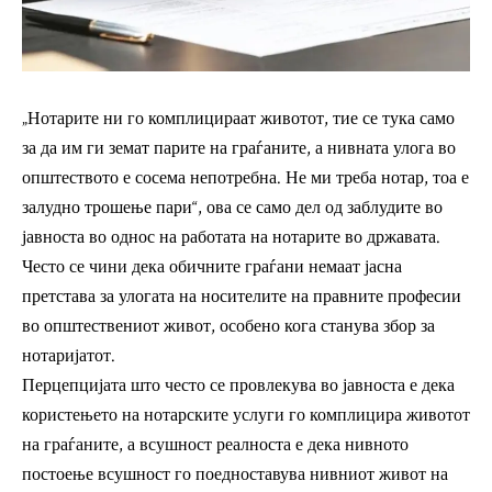
„Нотарите ни го комплицираат животот, тие се тука само
за да им ги земат парите на граѓаните, а нивната улога во
општеството е сосема непотребна. Не ми треба нотар, тоа е
залудно трошење пари“, ова се само дел од заблудите во
јавноста во однос на работата на нотарите во државата.
Често се чини дека обичните граѓани немаат јасна
претстава за улогата на носителите на правните професии
во општествениот живот, особено кога станува збор за
нотаријатот.
Перцепцијата што често се провлекува во јавноста е дека
користењето на нотарските услуги го комплицира животот
на граѓаните, а всушност реалноста е дека нивното
постоење всушност го поедноставува нивниот живот на