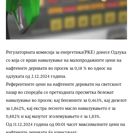
Регулаторната комисија за енергетика(РКЕ) донесе Одлука
со која се врши намалување на малопродажните цени на
нафтените деривати во просек за 0,18 % во однос на
одлуката од 2.12.2024 година.
Референтните цени на нафтените деривати на светскиот
пазар во споредба со претходната пресметка бележат
намалување во просек: кај бензините за 0,463%, кај дизелот
за 1,862%, кај екстра лесното масло намалувањето е за
0,882% и кај мазутот зголемувањето е за 1,83%.
Од 11.12.2024 година од 00:01 часот максималните цени на
нафтените деривати ќе изнесуваат: