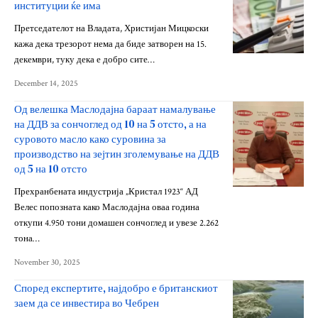
институции ќе има
Претседателот на Владата, Христијан Мицкоски
кажа дека трезорот нема да биде затворен на 15.
декември, туку дека е добро сите…
December 14, 2025
Од велешка Маслодајна бараат намалување
на ДДВ за сончоглед од 10 на 5 отсто, а на
суровото масло како суровина за
производство на зејтин зголемување на ДДВ
од 5 на 10 отсто
Прехранбената индустрија „Кристал 1923“ АД
Велес попозната како Маслодајна оваа година
откупи 4.950 тони домашен сончоглед и увезе 2.262
тона…
November 30, 2025
Според експертите, најдобро е британскиот
заем да се инвестира во Чебрен