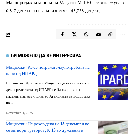
Малопродажната цена на Мазутот М-1 НС се зголемува за
0,517 ден/кг и сега ќе изнесува 45,775 ден/кг.
БИ МОЖЕЛО ДА ВЕ ИНТЕРЕСИРА
Мицкоски: Ќе се истражи злоупотребата на
пари од ИПАРД
Премиерот Христијан Мицкоски денеска негираше
дека средствата од ИПАРД се блокирани по
апсењата за корупција во Агенцијата за поддршка
на…
November 11, 2025
Мицкоски: Не реков дека на 15 декември ќе
се затвори трезорот, К-15 во државните