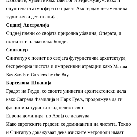
Каналите, музеите како Ван Гог и Ријксмузеум, како и
опуштената атмосфера го прават Амстердам незаменлива
туристичка дестинација.
Сиднеј, Австралија
Сиднеј плени со својата природна убавина, Операта, и
познатите плажи како Бонди.
Сингапур
Сингапур е познат по својата футуристичка архитектура,
беспрекорна чистота и импресивни атракции како Marina
Bay Sands и Gardens by the Bay.
Барселона, Шпанија
Градот на Гауди, со своите уникатни архитектонски дела
како Саграда Фамилија и Парк Гуељ, продолжува да ги
фасцинира туристите од целиот свет.
Европа доминира, но Азија се искачува
Иако европските градови се доминантни на листата, Токио
и Сингапур докажуваат дека азиските метрополи имаат