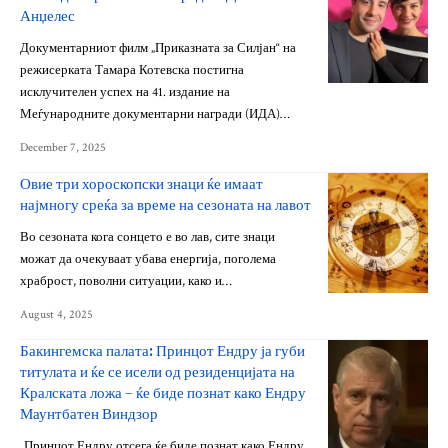
Анџелес
Документарниот филм „Приказната за Силјан“ на
режисерката Тамара Котевска постигна
исклучителен успех на 41. издание на
Меѓународните документарни награди (ИДА)…
December 7, 2025
Овие три хороскопски знаци ќе имаат
најмногу среќа за време на сезоната на лавот
Во сезоната кога сонцето е во лав, сите знаци
можат да очекуваат убава енергија, поголема
храброст, поволни ситуации, како и…
August 4, 2025
Бакингемска палата: Принцот Ендру ја губи
титулата и ќе се исели од резиденцијата на
Кралската ложа – ќе биде познат како Ендру
Маунтбатен Виндзор
„Принцот Ендру отсега ќе биде познат како Ендру