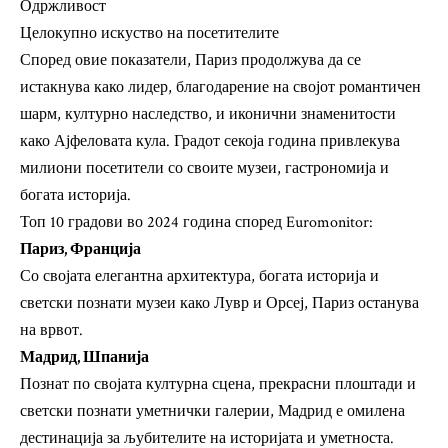
Одржливост
Целокупно искуство на посетителите
Според овие показатели, Париз продолжува да се
истакнува како лидер, благодарение на својот романтичен
шарм, културно наследство, и иконични знаменитости
како Ајфеловата кула. Градот секоја година привлекува
милиони посетители со своите музеи, гастрономија и
богата историја.
Топ 10 градови во 2024 година според Euromonitor:
Париз, Франција
Со својата елегантна архитектура, богата историја и
светски познати музеи како Лувр и Орсеј, Париз останува
на врвот.
Мадрид, Шпанија
Познат по својата културна сцена, прекрасни плоштади и
светски познати уметнички галерии, Мадрид е омилена
дестинација за љубителите на историјата и уметноста.