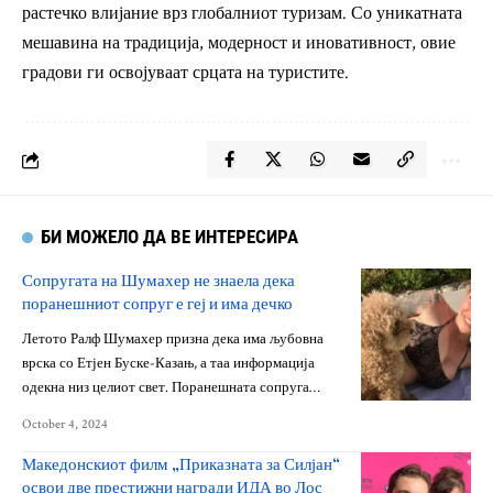
растечко влијание врз глобалниот туризам. Со уникатната
мешавина на традиција, модерност и иновативност, овие
градови ги освојуваат срцата на туристите.
БИ МОЖЕЛО ДА ВЕ ИНТЕРЕСИРА
Сопругата на Шумахер не знаела дека
поранешниот сопруг е геј и има дечко
Летото Ралф Шумахер призна дека има љубовна
врска со Етјен Буске-Казањ, а таа информација
одекна низ целиот свет. Поранешната сопруга…
October 4, 2024
Македонскиот филм „Приказната за Силјан“
освои две престижни награди ИДА во Лос