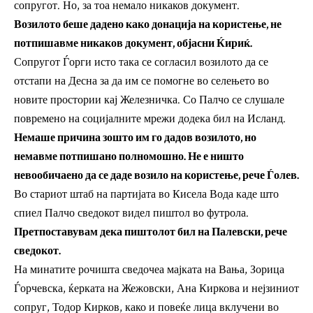
сопругот. Но, за тоа немало никаков документ.
Возилото беше дадено како донација на користење, не
потпишавме никаков документ, објасни Ќириќ.
Сопругот Ѓорги исто така се согласил возилото да се
отстапи на Десна за да им се помогне во селењето во
новите простории кај Железничка. Со Палчо се слушале
повремено на социјалните мрежи додека бил на Исланд.
Немаше причина зошто им го дадов возилото, но
немавме потпишано полномошно. Не е ништо
невообичаено да се даде возило на користење, рече Ѓолев.
Во стариот штаб на партијата во Кисела Вода каде што
спиел Палчо сведокот видел пиштол во футрола.
Претпоставувам дека пиштолот бил на Палевски, рече
сведокот.
На минатите рочишта сведочеа мајката на Вања, Зорица
Ѓорчевска, ќерката на Жежовски, Ана Киркова и нејзиниот
сопруг, Тодор Кирков, како и повеќе лица вклучени во