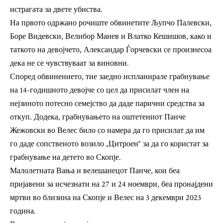
истрагата за двете убиства.
На првото одржано рочиште обвинетите Љупчо Палевски,
Боре Видевски, Велибор Манев и Влатко Кешишов, како и
таткото на девојчето, Александар Ѓорчевски се произнесоа
дека не се чувствуваат за виновни.
Според обвинението, тие заедно испланирале грабнување
на 14-годишното девојче со цел да присилат член на
нејзиното потесно семејство да даде парични средства за
откуп. Додека, грабнувањето на оштетениот Панче
Жежовски во Велес било со намера да го присилат да им
го даде сопственото возило „Цитроен“ за да го користат за
грабнување на детето во Скопје.
Малолетната Вања и велешанецот Панче, кои беа
пријавени за исчезнати на 27 и 24 ноември, беа пронајдени
мртви во близина на Скопје и Велес на 3 декември 2023
година.