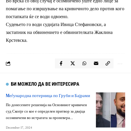
Во врска со овој случај е осомничено уште едно лице за
помагање по извршување на кривичното дело против кого
постапката ќе се води одвоено.
Судењето го води судијата Ивица Стефановски, а
застапник на обвинението е обвинителката Жаклина
Крстевска.
БИ МОЖЕЛО ДА ВЕ ИНТЕРЕСИРА
Mеѓународна потерница по Груби и Бајрами
По донесените решенија на Основниот кривичен
суд Скопје со кое е определен притвор за двајца
осомничени во истрагата за проневера…
December 17, 2024