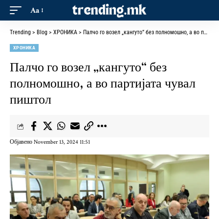
Aa
Trending
>
Blog
>
ХРОНИКА
>
Палчо го возел „кангуто“ без полномошно, а во партијата чувал пиштол
ХРОНИКА
Палчо го возел „кангуто“ без
полномошно, а во партијата чувал
пиштол
Објавено November 13, 2024 11:51