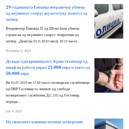
29-годишната Емилија вчеравечер убиена
од нејзиниот сопруг кој штотуку излегол од
затвор
Вчеравечер Емилија П. од Штип била убиена
страна на од нејзиниот сопруг, повратник од
затвор. „Денеска 01.11.2024 околу 20.15 часот…
November 2, 2024
До каде оди криминалот: Крим техничар од
шкаф на работа украл 25.000 евра и злато од
50.000 евра
На 03.07.2025 во 17.50 часот полициски службеници
од ОВР Гостивар го лишиле од слобода
полицискиот службеник Д.С.(51) од Гостивар,
поради…
July 4, 2025
На скопските клиники почина затвореник