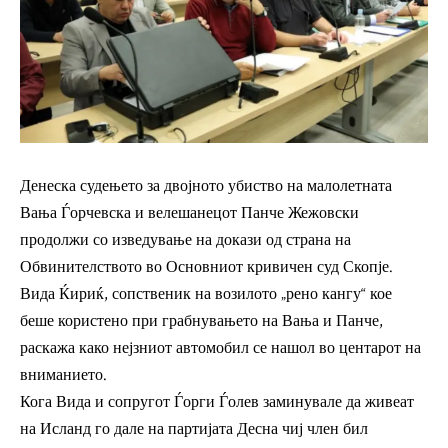
Денеска судењето за двојното убиство на малолетната
Вања Ѓорчевска и велешанецот Панче Жежовски
продолжи со изведување на докази од страна на
Обвинителството во Основниот кривичен суд Скопје.
Вида Ќириќ, сопственик на возилото „рено кангу“ кое
беше користено при грабнувањето на Вања и Панче,
раскажа како нејзниот автомобил се нашол во центарот на
вниманието.
Кога Вида и сопругот Ѓорги Ѓолев заминувале да живеат
на Исланд го дале на партијата Десна чиј член бил