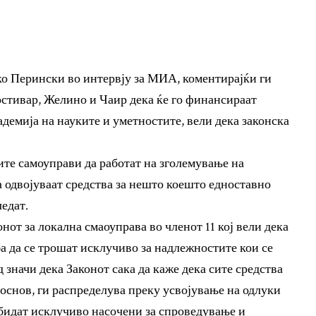
ко Перински во интервју за МИА, коментирајќи ги
остивар, Желино и Чаир дека ќе го финансираат
демија на науките и уметностите, вели дека законска
те самоуправи да работат на зголемување на
да одвојуваат средства за нешто коешто едноставно
едат.
нот за локална смаоуправа во членот 11 кој вели дека
а да се трошат исклучиво за надлежностите кои се
 значи дека Законот сака да каже дека сите средства
основ, ги распределува преку усвојување на одлуки
 бидат исклучиво насочени за спроведување и