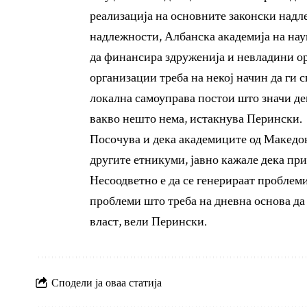
реализација на основните законски надл
надлежности, Албанска академија на на
да финансира здруженија и невладини ор
организации треба на некој начин да ги 
локална самоуправа постои што значи дек
вакво нешто нема, истакнува Перински.
Посочува и дека академиците од Македонс
другите етникуми, јавно кажале дека при
Несоодветно е да се генерираат проблем
проблеми што треба на дневна основа да 
власт, вели Перински.
Сподели ја оваа статија