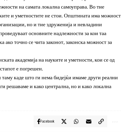
ежности на самата локална самоуправа. Во тие
уките и уметностите не стои. Општината има можност
ганизации, но и тие здруженија и невладини
спроведуваат основните надлежности за кои таа
а ако точно се чита законот, законска можност за
ката академија на науките и уметности, кои се од
стапот е погрешен.
и таму каде што ги нема бидејќи имаме други реални
ги решаваме и како централна, но и како локална
Facebook