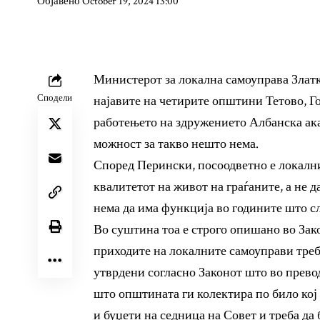
Објавено October 19, 2024 13:00
Министерот за локална самоуправа Злат
Сподели
најавите на четирите општини Тетово, Г
работењето на здружението Албанска ака
можност за такво нешто нема.
Според Перински, посоодветно е локални
квалитетот на живот на граѓаните, а не 
нема да има функција во годините што сл
Во суштина тоа е строго опишано во Зако
приходите на локалните самоуправи треб
утврдени согласно Законот што во превод
што општината ги колектира по било кој 
и буџети на седница на Совет и треба да