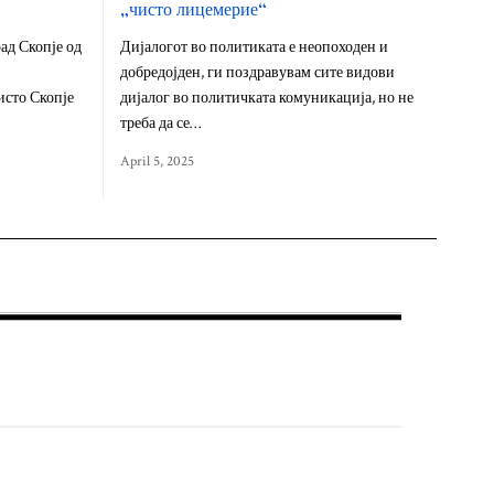
„чисто лицемерие“
ад Скопје од
Дијалогот во политиката е неопоходен и
добредојден, ги поздравувам сите видови
исто Скопје
дијалог во политичката комуникација, но не
треба да се…
April 5, 2025