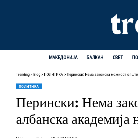
МАКЕДОНИЈА
БАЛКАН
СВЕТ
ПО
Trending
>
Blog
>
ПОЛИТИКА
>
Перински: Нема законска можност општин
ПОЛИТИКА
Перински: Нема зак
албанска академија 