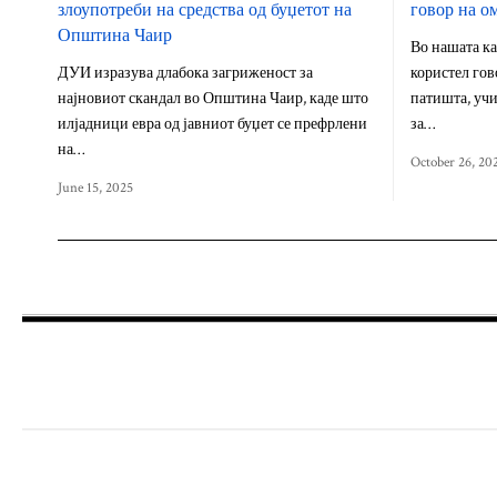
злоупотреби на средства од буџетот на
говор на о
Општина Чаир
Во нашата ка
ДУИ изразува длабока загриженост за
користел гов
најновиот скандал во Општина Чаир, каде што
патишта, учи
илјадници евра од јавниот буџет се префрлени
за…
на…
October 26, 20
June 15, 2025