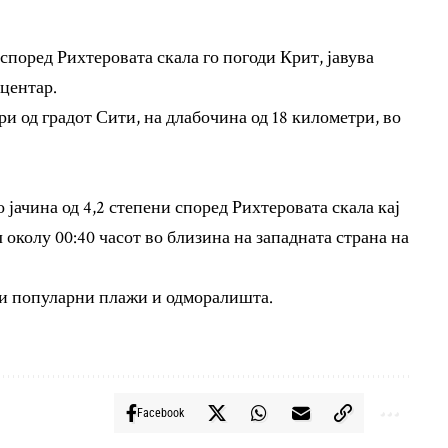
 според Рихтеровата скала го погоди Крит, јавува
центар.
ри од градот Сити, на длабочина од 18 километри, во
 јачина од 4,2 степени според Рихтеровата скала кај
 околу 00:40 часот во близина на западната страна на
јни популарни плажи и одморалишта.
Facebook