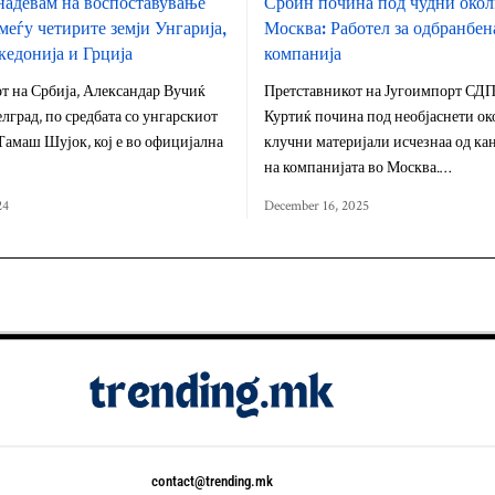
надевам на воспоставување
Србин почина под чудни окол
меѓу четирите земји Унгарија,
Москва: Работел за одбранбен
кедонија и Грција
компанија
т на Србија, Александар Вучиќ
Претставникот на Југоимпорт СД
елград, по средбата со унгарскиот
Куртиќ почина под необјаснети ок
Тамаш Шујок, кој е во официјална
клучни материјали исчезнаа од ка
на компанијата во Москва.…
24
December 16, 2025
contact@trending.mk