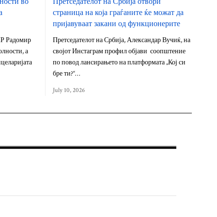
ности во
Претседателот на Србија отвори
а
страница на која граѓаните ќе можат да
пријавуваат закани од функционерите
ПР Радомир
Претседателот на Србија, Александар Вучиќ, на
олности, а
својот Инстаграм профил објави соопштение
нцеларијата
по повод лансирањето на платформата „Кој си
бре ти?“…
July 10, 2026