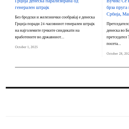
Грција денеска парализирана од
Вучиќ: Се 
генерален штрајк
брза пруга 
Србија, Ма
Без бродски и железнички сообраќај е денеска
Грција поради 24-часовниот генерален штрајк
Претседатело
на најголемите грчките синдикати на
денеска во Б
вработените во државниот…
претседател 
посета…
October 1, 2025
October 28, 20