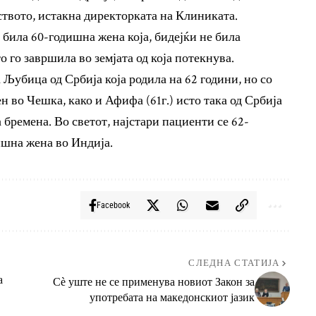
ството, истакна директорката на Клиниката.
била 60-годишна жена која, бидејќи не била
 го завршила во земјата од која потекнува.
 Љубица од Србија која родила на 62 години, но со
н во Чешка, како и Афифа (61г.) исто така од Србија
 бремена. Во светот, најстари пациенти се 62-
ишна жена во Индија.
Facebook
СЛЕДНА СТАТИЈА
а
Сѐ уште не се применува новиот Закон за
употребата на македонскиот јазик