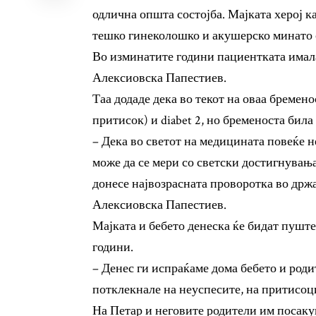
одлична општа состојба. Мајката херој к
тешко гинеколошко и акушерско минато с
Во изминатите години пациентката имала
Алексиовска Папестиев.
Таа додаде дека во текот на оваа бремено
притисок) и diabet 2, но бременоста била
– Дека во светот на медицината повеќе 
може да се мери со светски достигнувања,
донесе највозрасната проворотка во држ
Алексиовска Папестиев.
Мајката и бебето денеска ќе бидат пуштен
години.
– Денес ги испраќаме дома бебето и родит
потклекнале на неуспесите, на притисоци
На Петар и неговите родители им посаку