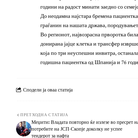
години на радост минати заедно со семеј
До неодамна најстара бремена пациентка 
граѓанин на нашата држава, породувањето
Во регионот, највозрасна прворотка била
донирана јајце клетка и трансфер изврше
која по три неуспешни инвитра, останала
годишна пациентка од Шпанија и 76 год
Сподели ја оваа статија
ПРЕТХОДНА СТАТИЈА
Меџити: Владата повторно ќе излезе во пресрет н
потребите на ЈСП-Скопје доколку не успее
тендерот за нафта