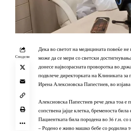
Дека во светот на медицината повеќе не
Сподели
може да се мери со светски достигнувања,
донесе највозрасната проворотка во држа
подвлече директорката на Клиниката за г
Ирена Алексиовска Папестиев, во изјава
Алексиовска Папестиев рече дека тоа е п
сопствена јајце клетка, бременоста била 
Пациентката била породена во 36 г.н. со 
– Родено е живо машко бебе со родилна те