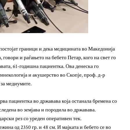
 постојат граници и дека медицината во Македонија
 говори и раѓањето на бебето Петар, кого на свет го
вата, 61-годишна пациентка. Ова денеска го
инекологија и акушерство во Скопје, проф. д-р
 за медиумите.
рва пациентка во државава која останала бремена со
следена во земјава и породила во државава.
царски рез со уреден оперативен тек.
жина од 2350 гр. и 48 см. И мајката и бебето се во