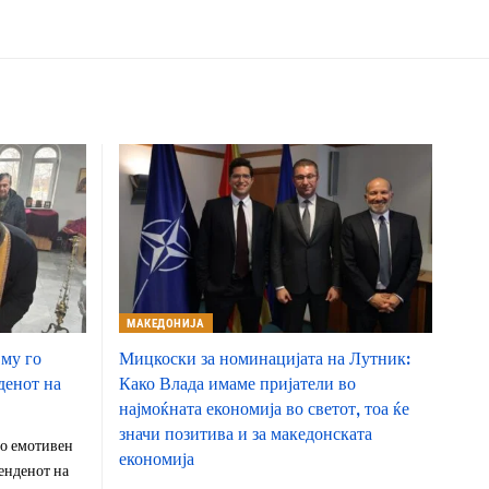
МАКЕДОНИЈА
 му го
Мицкоски за номинацијата на Лутник:
денот на
Како Влада имаме пријатели во
најмоќната економија во светот, тоа ќе
значи позитива и за македонската
о емотивен
економија
енденот на