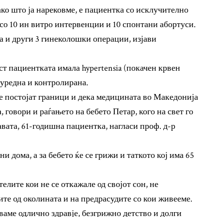
ако што ја нарековме, е пациентка со исклучително
о 10 ин витро интервенции и 10 спонтани абортуси.
 и други 3 гинеколошки операции, изјави
ст пациентката имала hypertensia (покачен крвен
 уредна и контролирана.
не постојат граници и дека медицината во Македонија
 говори и раѓањето на бебето Петар, кого на свет го
авата, 61-годишна пациентка, нагласи проф. д-р
и дома, а за бебето ќе се грижи и таткото кој има 65
елите кои не се откажале од својот сон, не
те од околината и на предрасудите со кои живееме.
ваме одлично здравје, безгрижно детство и долги