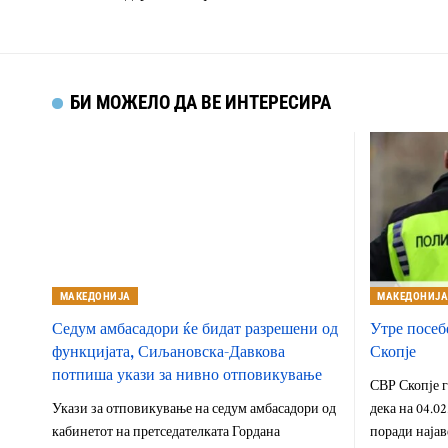
БИ МОЖЕЛО ДА ВЕ ИНТЕРЕСИРА
МАКЕДОНИЈА
МАКЕДОНИЈ
Седум амбасадори ќе бидат разрешени од
Утре посеб
функцијата, Сиљановска-Давкова
Скопје
потпиша укази за нивно отповикување
СВР Скопје г
Укази за отповикување на седум амбасадори од
дека на 04.02
кабинетот на претседателката Гордана
поради најав