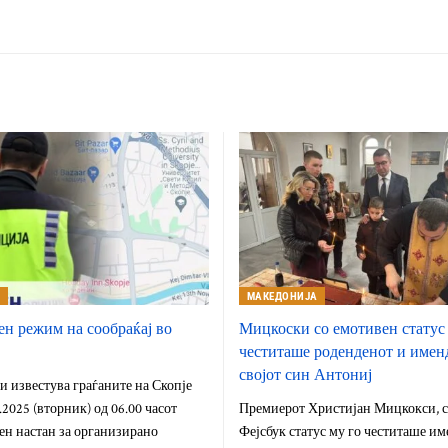
А
МАКЕДОНИЈА
ен режим на сообраќај во
Мицкоски со емотивен статус
честиташе роденденот и имен
својот син Антониј
и известува граѓаните на Скопје
.2025 (вторник) од 06.00 часот
Премиерот Христијан Мицкокси, с
ен настан за организирано
Фејсбук статус му го честиташе им