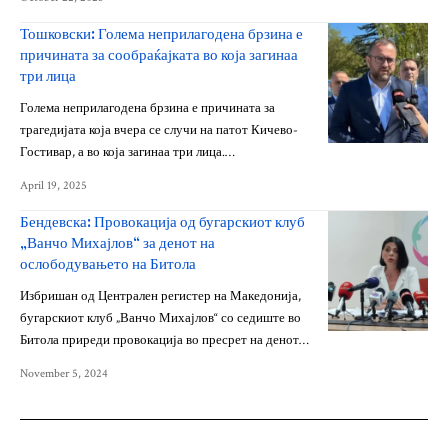
Тошковски: Голема неприлагодена брзина е
причината за сообраќајката во која загинаа
три лица
Голема неприлагодена брзина е причината за
трагедијата која вчера се случи на патот Кичево-
Гостивар, а во која загинаа три лица.…
April 19, 2025
Бендевска: Провокација од бугарскиот клуб
„Ванчо Михајлов“ за денот на
ослободувањето на Битола
Избришан од Централен регистер на Македонија,
бугарскиот клуб „Ванчо Михајлов“ со седиште во
Битола приреди провокација во пресрет на денот…
November 5, 2024