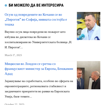
БИ МОЖЕЛО ДА ВЕ ИНТЕРЕСИРА
Осум од повредените во Кочани се во
„Пирогов“ во Софија, нивната состојба е
тешка
Вкупно осум лица повредени во пожарот што
избувна во дискотека во Кочани се
хоспитализирани во Универзитетската болница „Н.
И. Пирогов“…
March 17, 2025
Мицкоски во Лондон се сретна со
францускиот министер за Европа, Бенжамин
Адад
Зајакнување на соработката, особено во сферата на
евроинтеграциите, регионалната стабилност и
заедничките приоритети во рамки на Европската
Унија, биле темите…
October 22, 2025