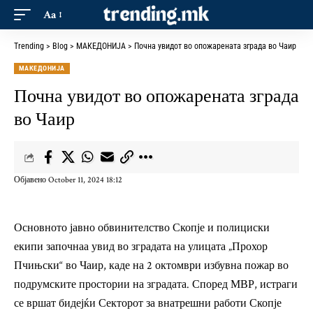
Aa
Trending
>
Blog
>
МАКЕДОНИЈА
>
Почна увидот во опожарената зграда во Чаир
МАКЕДОНИЈА
Почна увидот во опожарената зграда
во Чаир
Објавено October 11, 2024 18:12
Основното јавно обвинителство Скопје и полициски
екипи започнаа увид во зградата на улицата „Прохор
Пчињски“ во Чаир, каде на 2 октомври избувна пожар во
подрумските простории на зградата. Според МВР, истраги
се вршат бидејќи Секторот за внатрешни работи Скопје