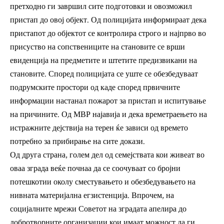
претходно ги завршил сите подготовки и овозможил
пристап до овој објект. Од полицијата информираат дека
пристапот до објектот се контролира строго и најпрво во
присуство на сопствениците на становите се врши
евиденција на предметите и штетите предизвикани на
становите. Според полицијата се уште се обезбедуваат
подрумските простори од каде според првичните
информации настанал пожарот за пристап и испитување
на причините. Од МВР најавија и дека времетраењето на
истражните дејствија на терен ќе зависи од времето
потребно за прибирање на сите докази.
Од друга страна, голем дел од семејствата кои живеат во
оваа зграда веќе почнаа да се соочуваат со бројни
потешкотии околу сместувањето и обезбедувањето на
нивната материјална егзистенција. Впрочем, на
социјалните мрежи Советот на зградата апелира до
добротворните организации кои имаат можност да ги