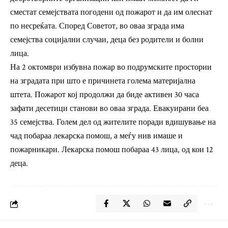
сместат семејствата погодени од пожарот и да им олеснат
по несреќата. Според Советот, во оваа зграда има
семејства социјални случаи, деца без родители и болни
лица.
На 2 октомври избувна пожар во подрумските простории
на зградата при што е причинета голема материјална
штета. Пожарот кој продолжи да биде активен 30 часа
зафати десетици станови во оваа зграда. Евакуирани беа
35 семејства. Голем дел од жителите поради вдишување на
чад побараа лекарска помош, а меѓу нив имаше и
пожарникари. Лекарска помош побараа 43 лица, од кои 12
деца.