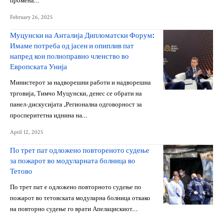
промена…
February 26, 2025
Муцунски на Анталија Дипломатски Форум:
Имаме потреба од јасен и опиплив пат
напред кон полноправно членство во
Европската Унија
Министерот за надворешни работи и надворешна
трговија, Тимчо Муцунски, денес се обрати на
панел-дискусијата „Регионална одговорност за
просперитетна иднина на…
April 12, 2025
По трет пат одложено повтореното судење
за пожарот во модуларната болница во
Тетово
По трет пат е одложено повторното судење по
пожарот во тетовската модуларна болница откако
на повторно судење го врати Апелацискиот…