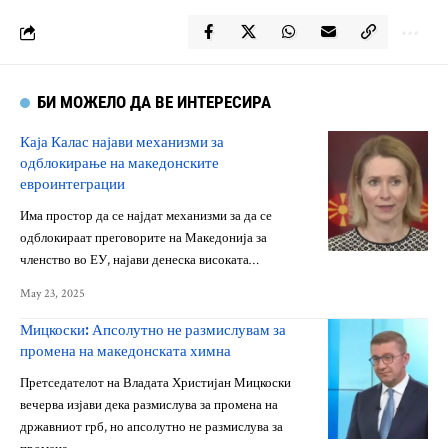
БИ МОЖЕЛО ДА ВЕ ИНТЕРЕСИРА
Каја Калас најави механизми за
одблокирање на македонските
евроинтеграции
Има простор да се најдат механизми за да се
одблокираат преговорите на Македонија за
членство во ЕУ, најави денеска високата…
May 23, 2025
Мицкоски: Апсолутно не размислувам за
промена на македонската химна
Претседателот на Владата Христијан Мицкоски
вечерва изјави дека размислува за промена на
државниот грб, но апсолутно не размислува за