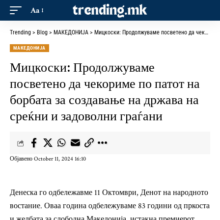
Aa
Trending
>
Blog
>
МАКЕДОНИЈА
>
Мицкоски: Продолжуваме посветено да чекориме по патот на борбата за создавање на држава на среќни и задоволни граѓани
МАКЕДОНИЈА
Мицкоски: Продолжуваме
посветено да чекориме по патот на
борбата за создавање на држава на
среќни и задоволни граѓани
Објавено October 11, 2024 16:10
Денеска го одбележавме 11 Октомври, Денот на народното
востание. Оваа година одбележуваме 83 години од пркоста
и желбата за слободна Македонија, истакна премиерот