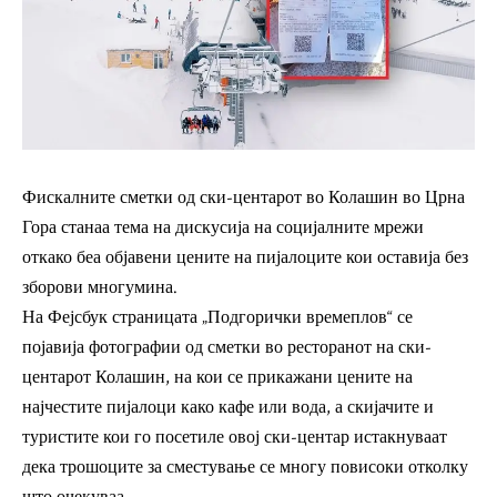
Фискалните сметки од ски-центарот во Колашин во Црна
Гора станаа тема на дискусија на социјалните мрежи
откако беа објавени цените на пијалоците кои оставија без
зборови многумина.
На Фејсбук страницата „Подгорички времеплов“ се
појавија фотографии од сметки во ресторанот на ски-
центарот Колашин, на кои се прикажани цените на
најчестите пијалоци како кафе или вода, а скијачите и
туристите кои го посетиле овој ски-центар истакнуваат
дека трошоците за сместување се многу повисоки отколку