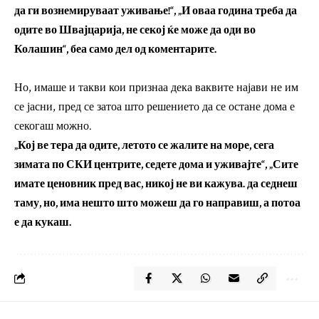
да ги вознемируваат уживање!“, „И оваа година треба да
одите во Швајцарија, не секој ќе може да оди во
Колашин“, беа само дел од коментарите.
Но, имаше и такви кои признаа дека ваквите најави не им
се јасни, пред се затоа што решението да се остане дома е
секогаш можно.
„Кој ве тера да одите, летото се жалите на море, сега
зимата по СКИ центрите, седете дома и уживајте“, „Сите
имате ценовник пред вас, никој не ви кажува. да седнеш
таму, но, има нешто што можеш да го направиш, а потоа
е да кукаш.