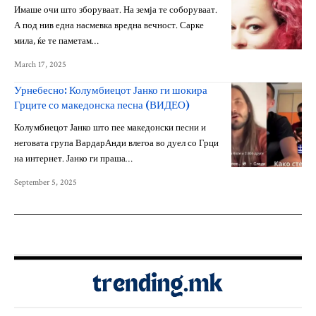
Имаше очи што зборуваат. На земја те соборуваат.
А под нив една насмевка вредна вечност. Сарке
мила, ќе те паметам…
March 17, 2025
Урнебесно: Колумбиецот Јанко ги шокира
Грците со македонска песна (ВИДЕО)
Колумбиецот Јанко што пее македонски песни и
неговата група ВардарАнди влегоа во дуел со Грци
на интернет. Јанко ги праша…
September 5, 2025