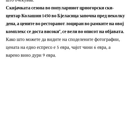
што очекуваа.
Скијачката сезона во популарниот црногорски ски-
центар Колашин 1450 во Бјеласица започна пред неколку
дена, а цените во ресторанот лоциран во рамките на овој
комплекс се доста високи“, се вели во описот на објавата.
Како што можете да видите на споделените фотографии,
цената на едно еспресо е 5 евра, чајот чини 6 евра, а
варено вино дури 9 евра.