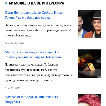
БИ МОЖЕЛО ДА ВЕ ИНТЕРЕСИРА
Џони Деп гради куќа во Србија, Новак
Ѓоковиќ ќе му биде прв сосед
Очигледно Србија толку многу му се допаднала на
познатиот актер Џони Деп што решил да „пазари“
имот во Рогача на…
October 24, 2024
Многу ја обожуваа, а сега е крај: Се
прекинува една верзија на Тоблероне
Производителот на чоколади Тоблероне
предизвика бурни реакции меѓу своите
обожаватели откако го прекина производството на
еден од своите производи. Темната…
April 19, 2025
Џамбазов за Сара: Имаше очи што
зборуваат…