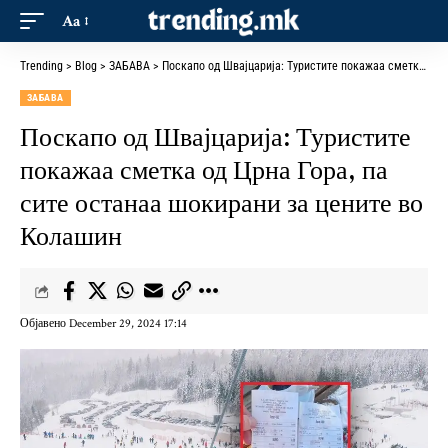
Aa
Trending
>
Blog
>
ЗАБАВА
>
Поскапо од Швајцарија: Туристите покажаа сметка од Црна Гора, па сите останаа шокирани за цените во Колашин
ЗАБАВА
Поскапо од Швајцарија: Туристите
покажаа сметка од Црна Гора, па
сите останаа шокирани за цените во
Колашин
Објавено December 29, 2024 17:14