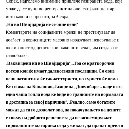
Сепак, најголемо внимание привлече газираната вода, која
може да се купи во ресторанот на овој скијачки центар,
исто како и еспресото, за 5 евра.
„Ни во Швајцарија не се овие цени“
Коментарите на социјалните мрежи не престануваат да
доаѓаат, а корисниците масовно изразуваат неверување и
шокираност од цените кои, како што велат, им создаваат
главоболка.
„Вакви цени ни во Швајцарија“, „Тоа се краткорочни
потези кои ќе имаат далекосежни последици. Со овие
цени патиштата ќе сакаат туристи, но туристи ќе нема.
Ќе ги има на Копаоник, Јахорина , Дивчибаре… каде што
една чаша топла вода ќе биде во границите на нормалата
и достапна за секој паричник“, „Реално, само богатите
можат да си го дозволат ова, па покачувањето на цените
е токму најдоброто решение за да не вознемируваат
сиромашните магарињата да уживаат, да прават врева и