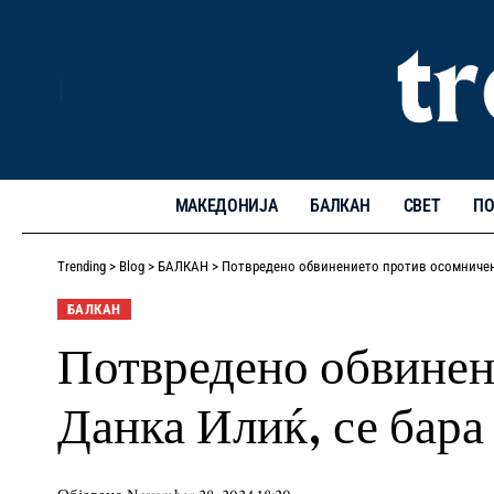
МАКЕДОНИЈА
БАЛКАН
СВЕТ
ПО
Trending
>
Blog
>
БАЛКАН
>
Потвредено обвинението против осомничени
БАЛКАН
Потвредено обвинен
Данка Илиќ, се бара