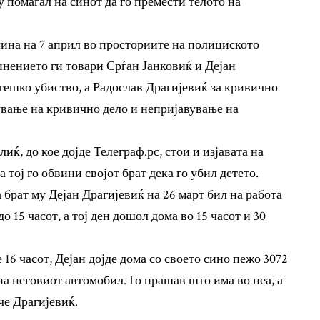
 помагал на синот да го премести телото на
чина на 7 април во просториите на полициското
нението ги товари Срѓан Јанковиќ и Дејан
тешко убиство, а Радослав Драгијевиќ за кривично
вање на кривично дело и непријавување на
ќ, до кое дојде Телеграф.рс, стои и изјавата на
 тој го обвини својот брат дека го убил детето.
 брат му Дејан Драгијевиќ на 26 март бил на работа
о 15 часот, а тој ден дошол дома во 15 часот и 30
 16 часот, Дејан дојде дома со своето сино пежо 3072
на неговиот автомобил. Го прашав што има во неа, а
ече Драгијевиќ.