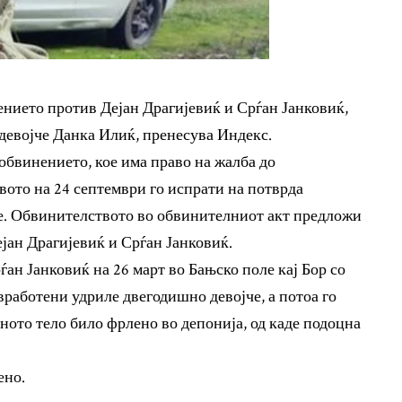
ението против Дејан Драгијевиќ и Срѓан Јанковиќ,
девојче Данка Илиќ, пренесува Индекс.
обвинението, кое има право на жалба до
ото на 24 септември го испрати на потврда
е. Обвинителството во обвинителниот акт предложи
ејан Драгијевиќ и Срѓан Јанковиќ.
ѓан Јанковиќ на 26 март во Бањско поле кај Бор со
вработени удриле двегодишно девојче, а потоа го
иното тело било фрлено во депонија, од каде подоцна
ено.