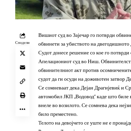
Вишиот суд во Зајечар го потврди обвин
Сподели
обвинети за убиството на двегодишното 
Судот донесе решение со кое го потврди 
Апелациониот суд во Ниш. Обвинителств
обвинителниот акт против осомниченит
судот да ги осуди на доживотен затвор Д
Се сомневаат дека Дејан Драгијевиќ и Ср
автомобил ЈКП „Водовод“ каде што биле 
внеле во возилото. Се сомнева дека нејз
било преместено.
Телото на девојчето се уште не е пронајд