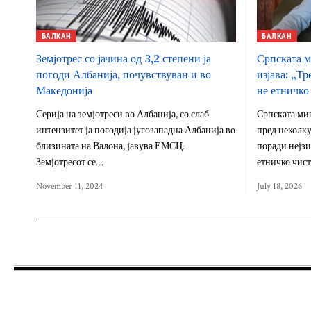
БАЛКАН
БАЛКАН
Земјотрес со јачина од 3,2 степени ја
Српската м
погоди Албанија, почувствуван и во
изјава: „Тр
Македонија
не етничко
Серија на земјотреси во Албанија, со слаб
Српската ми
интензитет ја погодија југозападна Албанија во
пред неколку
близината на Валона, јавува ЕМСЦ.
поради нејзи
Земјотресот се…
етничко чис
November 11, 2024
July 18, 2026