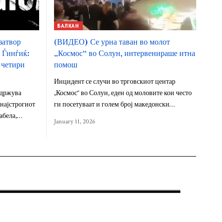
БАЛКАН
затвор
(ВИДЕО) Се урна таван во молот
а Ѓинѓиќ:
„Космос“ во Солун, интервенираше итна
 четири
помош
Инцидент се случи во трговскиот центар
здржува
„Космос“ во Солун, еден од моловите кои често
 најстрогиот
ги посетуваат и голем број македонски…
Забела,…
January 11, 2026