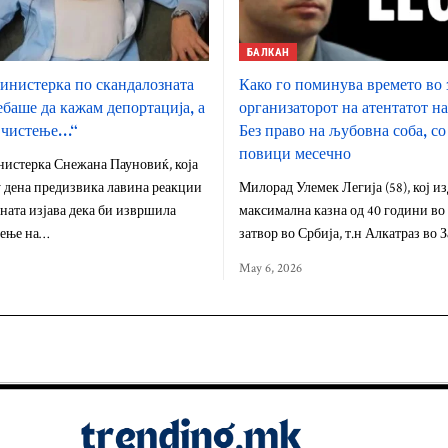
БАЛКАН
инистерка по скандалозната
Како го поминува времето во 
ебаше да кажам депортација, а
организаторот на атентатот н
 чистење…“
Без право на љубовна соба, со
повици месечно
нистерка Снежана Пауновиќ, која
 дена предизвика лавина реакции
Милорад Улемек Легија (58), кој и
ната изјава дека би извршила
максимална казна од 40 години во
тење на…
затвор во Србија, т.н Алкатраз во 
May 6, 2026