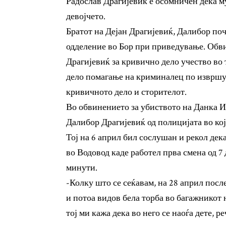
Радослав Драгијевиќ е осомничен дека му
девојчето.
Братот на Дејан Драгијевиќ, Далибор по
одделение во Бор при приведување. Обви
Драгијевиќ за кривично дело учество во 
дело помагање на криминалец по извршу
кривичното дело и сторителот.
Во обвинението за убиството на Данка Или
Далибор Драгијевиќ од полицијата во која
Тој на 6 април бил сослушан и рекол дека
во Водовод каде работел прва смена од 7 д
минути.
-Колку што се сеќавам, на 28 април после
и потоа видов бела торба во багажникот 
тој ми кажа дека во него се наоѓа дете, р