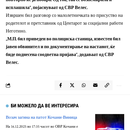
исплашила“, појаснуваат од СВР Велес.
Извршен бил разговор со малолетничката во присуство на
родителот и претставник од Центарот за социјални работи
Неготино.
„М.П. бил приведен во полициска станица, известен бил
јавен обвинител и по документирање на настанот, ќе
биде поднесена соодветна пријава“, додаваат од СВР
Велес.
БИ МОЖЕЛО ДА ВЕ ИНТЕРЕСИРА
Возач загина на патот Кочани-Виница
На 16.12.2025 во 17:35 часот во ОВР Кочани е