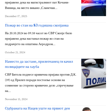
пријавено дека на магистралниот пат Кочани-
Виница, на место викано „Сланечки…
December 17, 2025
Пожар во стан на 83 годишна скопјанка
На 20.10.2024 во 09.38 часот во СВР Скопје било
пријавено дека настанал пожар во стан на
подрачјето на општина Аеродром…
October 21, 2024
Наместо да застане, прилепчанец ги качил
полицајците на хауба
СВР Битола поднесе кривична пријава против Д.К.
(39) од Прилеп поради постоење основи на
сомнение за сторено кривично дело „спречување
на…
November 13, 2024
Одбраната на Нацев уште на првиот ден