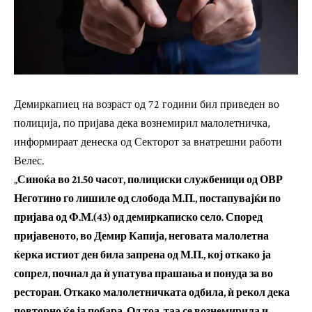
Демиркапиец на возраст од 72 години бил приведен во
полиција, по пријава дека вознемирил малолетничка,
информираат денеска од Секторот за внатрешни работи
Велес.
„Синоќа во 21.50 часот, полициски службеници од ОВР
Неготино го лишиле од слобода М.П., постапувајќи по
пријава од Ф.М.(43) од демиркаписко село. Според
пријавеното, во Демир Капија, неговата малолетна
ќерка истиот ден била запрена од М.П., кој откако ја
сопрел, почнал да ѝ упатува прашања и понуда за во
ресторан. Откако малолетничката одбила, ѝ рекол дека
повторно ќе ја побара. Од тоа, таа се вознемирила и