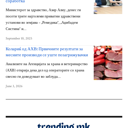
соработка
Министерот за здравство, Азир Алиу, денес ги
посети трите најголеми приватни здравствени
установи во земјава – „Ремедика“, „Аџибадем
Систина“ и…
September 10, 2025
Колариќ од АХВ: Првичните резултати за
месните производи се уште позагрижувачки
Анализите на Агенцијата за храна и ветеринарство
(АХВ) открија дека дел од операторите со храна
свесно ги доведуваат во заблуда…
June 3, 2026