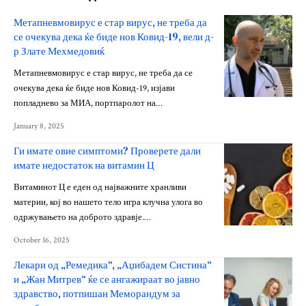
Метапневмовирус е стар вирус, не треба да
се очекува дека ќе биде нов Ковид-19, вели д-
р Злате Мехмедовиќ
Метапневмовирус е стар вирус, не треба да се
очекува дека ќе биде нов Ковид-19, изјави
попладнево за МИА, портпаролот на…
January 8, 2025
Ги имате овие симптоми? Проверете дали
имате недостаток на витамин Ц
Витаминот Ц е еден од најважните хранливи
материи, кој во нашето тело игра клучна улога во
одржувањето на доброто здравје.…
October 16, 2025
Лекари од „Ремедика“, „Аџибадем Систина“
и „Жан Митрев“ ќе се ангажираат во јавно
здравство, потпишан Меморандум за