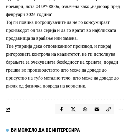
ноември, лота 2429700006, означена како „најдобар пред
февруари 2026 година“.
Тој ги повика потрошувачите да не го консумираат
производот од таа серија и да го вратат во најблиската
продавница за враќање или замена.
Тие утврдија дека отповиканиот производ, и покрај
ригорозната контрола на квалитетот, не ги исполнува
барањата за очекуваната безбедност на храната, поради
грешка во производството што може да доведе до
присуство на туѓо метално тело, што може да доведе до
ризик од физичка повреда на корисник.
БИ МОЖЕЛО ДА ВЕ ИНТЕРЕСИРА