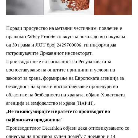
Поради присувство на метални честичким, повлечен е
прашокот Whey Protein со вкус на чоколадо во пакување
од 30 грама и ЛОТ број 2429700006, ги информираа
потрошувачите Државниот инспекторат.
Производот не е во согласност со Регулативата за
воспоставување на општите принципи и услови на
законот за храна, формирање на Европската агенција за
безбедност на храна и воспоставување процедури во
областите на безбедноста на храната, објави Хрватската
агенција за земјоделство и храна (HAPiH).
„Не го консумирајте и вратете го производот во
најблиската продавница“
Производителот Decathlon објави дека отповикувањето се
однесува на производ купен помеѓу 7 ноември и 14