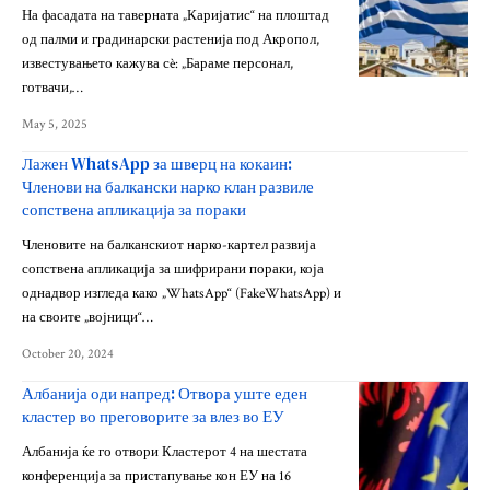
На фасадата на таверната „Каријатис“ на плоштад
од палми и градинарски растенија под Акропол,
известувањето кажува сè: „Бараме персонал,
готвачи,…
May 5, 2025
Лажен WhatsApp за шверц на кокаин:
Членови на балкански нарко клан развиле
сопствена апликација за пораки
Членовите на балканскиот нарко-картел развија
сопствена апликација за шифрирани пораки, која
однадвор изгледа како „WhatsApp“ (FakeWhatsApp) и
на своите „војници“…
October 20, 2024
Албанија оди напред: Отвора уште еден
кластер во преговорите за влез во ЕУ
Албанија ќе го отвори Кластерот 4 на шестата
конференција за пристапување кон ЕУ на 16