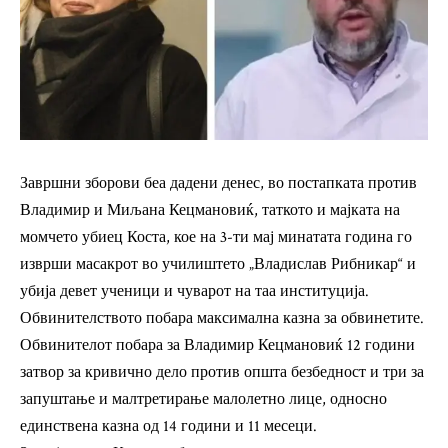
Завршни зборови беа дадени денес, во постапката против
Владимир и Миљана Кецмановиќ, таткото и мајката на
момчето убиец Коста, кое на 3-ти мај минатата година го
изврши масакрот во училиштето „Владислав Рибникар“ и
убија девет ученици и чуварот на таа институција.
Обвинителството побара максимална казна за обвинетите.
Обвинителот побара за Владимир Кецмановиќ 12 години
затвор за кривично дело против општа безбедност и три за
запуштање и малтретирање малолетно лице, односно
единствена казна од 14 години и 11 месеци.