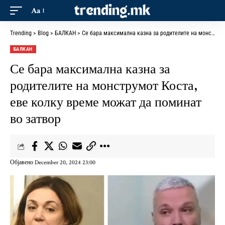
Aa
Trending
>
Blog
>
БАЛКАН
>
Се бара максимална казна за родителите на монструмот Коста, еве колку време можат да поминат во затвор
БАЛКАН
Се бара максимална казна за
родителите на монструмот Коста,
еве колку време можат да поминат
во затвор
Објавено December 20, 2024 23:00