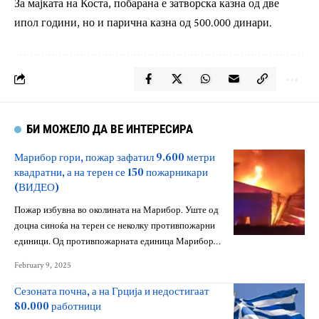
За мајката на Коста, побарана е затворска казна од две
ипол години, но и парична казна од 500.000 динари.
БИ МОЖЕЛО ДА ВЕ ИНТЕРЕСИРА
Марибор гори, пожар зафатил 9.600 метри
квадратни, а на терен се 150 пожарникари
(ВИДЕО)
Пожар избувна во околината на Марибор. Уште од
доцна синоќа на терен се неколку противпожарни
единици. Од противпожарната единица Марибор…
February 9, 2025
Сезоната почна, а на Грција и недостигаат
80.000 работници