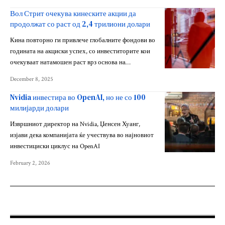
Вол Стрит очекува кинеските акции да
продолжат со раст од 2,4 трилиони долари
Кина повторно ги привлече глобалните фондови во
годината на акциски успех, со инвеститорите кои
очекуваат натамошен раст врз основа на…
December 8, 2025
Nvidia инвестира во OpenAI, но не со 100
милијарди долари
Извршниот директор на Nvidia, Џенсен Хуанг,
изјави дека компанијата ќе учествува во најновиот
инвестициски циклус на OpenAI
February 2, 2026