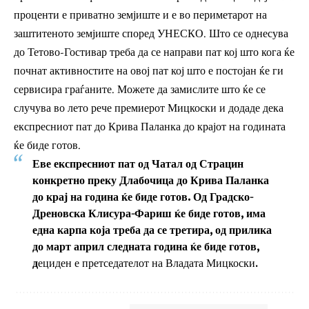
проценти е приватно земјиште и е во периметарот на
заштитеното земјиште според УНЕСКО. Што се однесува
до Тетово-Гостивар треба да се направи пат кој што кога ќе
почнат активностите на овој пат кој што е постојан ќе ги
сервисира граѓаните. Можете да замислите што ќе се
случува во лето рече премиерот Мицкоски и додаде дека
експресниот пат до Крива Паланка до крајот на годината
ќе биде готов.
Еве експресниот пат од Чатал од Страцин
конкретно преку Длабочица до Крива Паланка
до крај на година ќе биде готов. Од Градско-
Дреновска Клисура-Фариш ќе биде готов, има
една карпа која треба да се третира, од прилика
до март април следната година ќе биде готов,
д
ециден е претседателот на Владата Мицкоски.