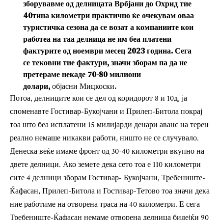
зборувавме од делницата Врбјани до Охрид тие
40тина километри практично ќе очекувам оваа
туристичка сезона да се возат а компаниите кои
работеа на таа делница не им беа платени
фактурите од ноември месец 2023 година. Сега
се тековни тие фактури, значи зборам па да не
претераме некаде 70-80 милиони
долари,
објасни Мицкоски.
Потоа, делниците кои се дел од коридорот 8 и 10д, ја
споменавте Гостивар-Букојчани и Прилеп-Битола покрај
тоа што беа исплатени 15 милијарди денари аванс на терен
реално немаше никакви работи, ништо не се случувало.
Денеска веќе имаме фронт од 30-40 километри вкупно на
двете делници. Ако земете дека сето тоа е 110 километри
сите 4 делници зборам Гостивар- Букојчани, Требениште-
Ќафасан, Прилеп-Битола и Гостивар-Тетово тоа значи дека
ние работиме на отворена траса на 40 километри. Е сега
Требениште-Ќафасан немаме отворена делница бидејќи 90