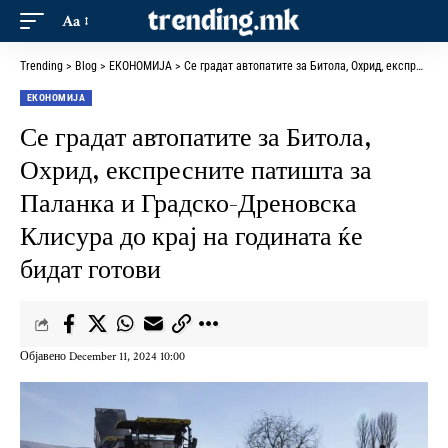
Aa
Trending
>
Blog
>
ЕКОНОМИЈА
>
Се градат автопатите за Битола, Охрид, експресните патишта за Паланка и Градско-Дреновска Клисура до крај на годината ќе бидат готови
ЕКОНОМИЈА
Се градат автопатите за Битола,
Охрид, експресните патишта за
Паланка и Градско-Дреновска
Клисура до крај на годината ќе
бидат готови
Објавено December 11, 2024 10:00