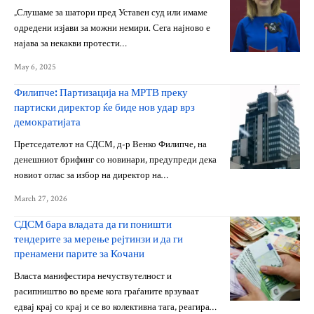
„Слушаме за шатори пред Уставен суд или имаме
одредени изјави за можни немири. Сега најново е
најава за некакви протести…
May 6, 2025
Филипче: Партизација на МРТВ преку
партиски директор ќе биде нов удар врз
демократијата
Претседателот на СДСМ, д-р Венко Филипче, на
денешниот брифинг со новинари, предупреди дека
новиот оглас за избор на директор на…
March 27, 2026
СДСМ бара владата да ги поништи
тендерите за мерење рејтинзи и да ги
пренамени парите за Кочани
Власта манифестира нечуствутелност и
расипништво во време кога граѓаните врзуваат
едвај крај со крај и се во колективна тага, реагира…