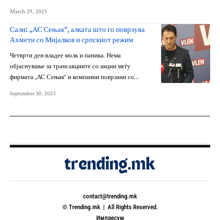
March 29, 2025
Сали: „АС Сењак“, алката што го поврзува
Ахмети со Мијалков и српскиот режим
Четврти ден владее молк и паника. Нема
објаснување за трансакциите со акции меѓу
фирмата „АС Сењак“ и компании поврзани со…
September 30, 2025
contact@trending.mk
© Trending.mk | All Rights Reserved.
Импресум