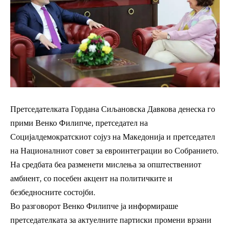
Претседателката Гордана Сиљановска Давкова денеска го
прими Венко Филипче, претседател на
Социјалдемократскиот сојуз на Македонија и претседател
на Националниот совет за евроинтеграции во Собранието.
На средбата беа разменети мислења за општествениот
амбиент, со посебен акцент на политичките и
безбедносните состојби.
Во разговорот Венко Филипче ја информираше
претседателката за актуелните партиски промени врзани