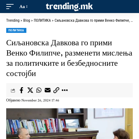
Aa
Trending
>
Blog
>
ПОЛИТИКА
>
Сиљановска Давкова го прими Венко Филипче, разменети мислења за политичките и безбедносните состојби
ПОЛИТИКА
Сиљановска Давкова го прими
Венко Филипче, разменети мислења
за политичките и безбедносните
состојби
Објавено November 26, 2024 17:46