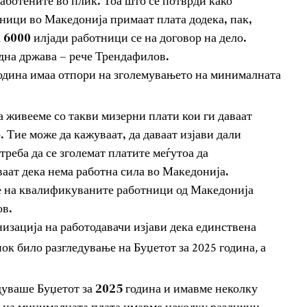
работените во плик. Тоа што се потврди како
ници во Македонија примаат плата додека, пак,
 6000 илјади работници се на договор на дело.
дна држава – рече Трендафилов.
година имаа отпори на зголемувањето на минималната
 живееме со такви мизерни плати кои ги даваат
 Тие може да кажуваат, да даваат изјави дали
 треба да се зголемат платите меѓутоа да
ваат дека нема работна сила во Македонија.
е на квалификуваните работници од Македонија
ов.
низација на работодавачи изјави дека единствена
ок било разгледување на Буџетот за 2025 година, а
дуваше Буџетот за 2025 година и имавме неколку
т на минималната плата имавме неколку различни