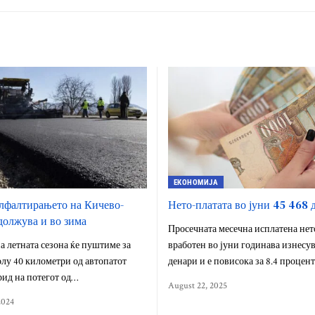
ЕКОНОМИЈА
фалтирањето на Кичево-
Нето-платата во јуни 45 468 
олжува и во зима
Просечната месечна исплатена нет
а летната сезона ќе пуштиме за
вработен во јуни годинава изнесув
олу 40 километри од автопатот
денари и е повисока за 8.4 процен
ид на потегот од…
August 22, 2025
2024