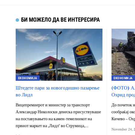
БИ МОЖЕЛО ДА ВЕ ИНТЕРЕСИРА
ЕКОНОМИЈА
ЕКОНОМИЈА
Штедете пари за новогодишно пазарење
(ФОТО) Ал
во Лидл
Охрид прод
Вицепремиерот и министер за транспорт
До почеток н
Александар Николоски денеска присуствуваше
сообраќај ок
на поставувањето на камен-темелникот на
Кичево – Охр
првиот маркет на „Лидл“ во Струмица,…
November 24, 