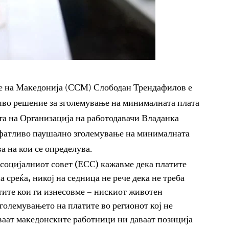
те на Македонија (ССМ) Слободан Трендафилов е
иво решение за зголемување на минималната плата
ата на Организација на работодавачи Владанка
рифатливо паушално зголемување на минималната
а на кои се определува.
социјалниот совет (ЕСС) кажавме дека платите
а среќа, никој на седница не рече дека не треба
нтите кои ги изнесовме – нискиот животен
големувањето на платите во регионот кој не
ваат македонските работници ни даваат позиција