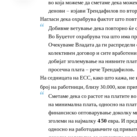
во која можеме да сметаме дека може
денови – изјави Трендафилов по втор
Нагласи дека охрабрува фактот што повт
Добивме ветување дека повторно ќе се
Во Буџетот охрабрува тоа што има пр
Очекуваме Владата да ги распредели
колективен договор и сите вработени
добијат зголемување на нивните пла
просечна плата – рече Трендафилов.
На седницата на ЕСС, како што кажа, не 
број на работници, близу 30.000, кои пр
Сметаме дека со растот на платите во
на минимална плата, односно на плат
финансиско оптоварување доколку ми
зголеми на најмалку 450 евра. И пре
односно на работодавачите од приватн