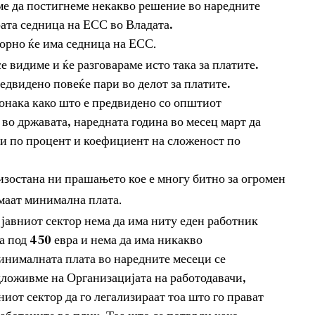
ме да постигнеме некакво решение во наредните
ата седница на ЕСС во Владата.
орно ќе има седница на ЕСС.
 видиме и ќе разговараме исто така за платите.
едвидено повеќе пари во делот за платите.
 онака како што е предвидено со општиот
 во државата, наредната година во месец март да
ти по процент и коефициент на сложеност по
изостана ни прашањето кое е многу битно за огромен
имаат минимална плата.
 јавниот сектор нема да има ниту еден работник
а под 450 евра и нема да има никакво
нималната плата во наредните месеци се
дложивме на Организацијата на работодавачи,
иот сектор да го легализираат тоа што го прават