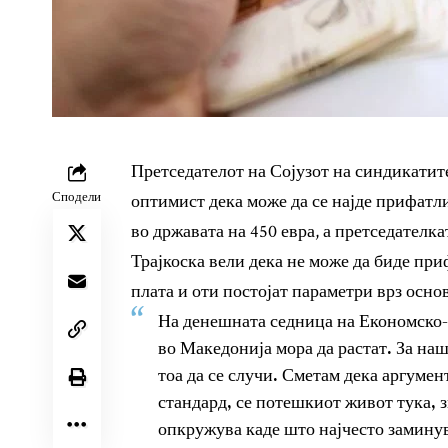
Претседателот на Сојузот на синдикати
Сподели
оптимист дека може да се најде прифатл
во државата на 450 евра, а претседателк
Трајкоска вели дека не може да биде п
плата и оти постојат параметри врз основ
На денешната седница на Економско-
во Македонија мора да растат. За наш
тоа да се случи. Сметам дека аргуме
стандард, се потешкиот живот тука, з
опкружува каде што најчесто замину