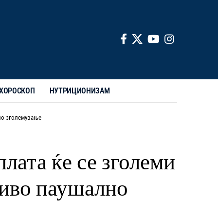
ХОРОСКОП
НУТРИЦИОНИЗАМ
лно зголемување
лата ќе се зголеми
тливо паушално