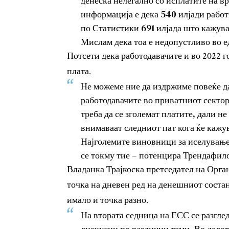
денеска нелегално со исплатите на в
информација е дека 540 илјади работ
по Статистики 691 илјада што кажува
Мислам дека тоа е недопустливо во е
Потсети дека работодавачите и во 2022 
плата.
Не можеме ние да издржиме повеќе да
работодавачите во приватниот сектор.
треба да се зголемат платите, дали не
внимаваат следниот пат кога ќе кажу
Најголемите виновници за иселувањ
се токму тие – потенцира Трендафил
Владанка Трајкоска претседател на Орга
точка на дневен ред на денешниот состан
имало и точка разно.
На втората седница на ЕСС се разгле
дискусии по различни теми. Во дело