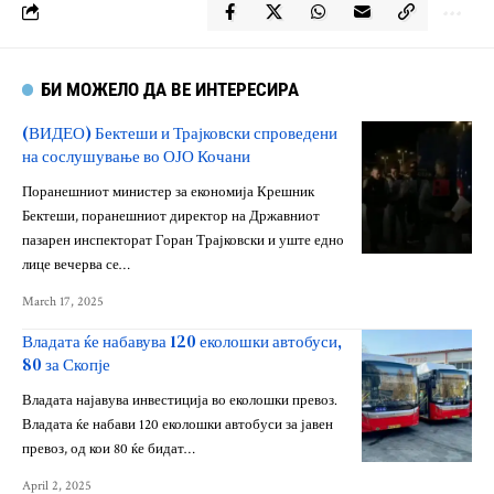
БИ МОЖЕЛО ДА ВЕ ИНТЕРЕСИРА
(ВИДЕО) Бектеши и Трајковски спроведени
на сослушување во ОЈО Кочани
Поранешниот министер за економија Крешник
Бектеши, поранешниот директор на Државниот
пазарен инспекторат Горан Трајковски и уште едно
лице вечерва се…
March 17, 2025
Владата ќе набавува 120 еколошки автобуси,
80 за Скопје
Владата најавува инвестиција во еколошки превоз.
Владата ќе набави 120 еколошки автобуси за јавен
превоз, од кои 80 ќе бидат…
April 2, 2025