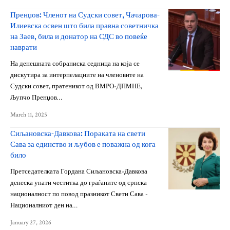
Пренџов: Членот на Судски совет, Чачарова-
Илиевска освен што била правна советничка
на Заев, била и донатор на СДС во повеќе
наврати
На денешната собраниска седница на која се
дискутира за интерпелациите на членовите на
Судски совет, пратеникот од ВМРО-ДПМНЕ,
Љупчо Пренџов…
March 11, 2025
Сиљановска-Давкова: Пораката на свети
Сава за единство и љубов е поважна од кога
било
Претседателката Гордана Сиљановска-Давкова
денеска упати честитка до граѓаните од српска
националност по повод празникот Свети Сава -
Националниот ден на…
January 27, 2026