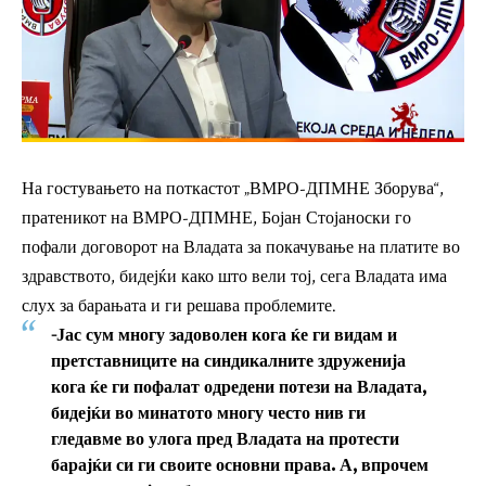
На гостувањето на поткастот „ВМРО-ДПМНЕ Зборува“,
пратеникот на ВМРО-ДПМНЕ, Бојан Стојаноски го
пофали договорот на Владата за покачување на платите во
здравството, бидејќи како што вели тој, сега Владата има
слух за барањата и ги решава проблемите.
-Јас сум многу задоволен кога ќе ги видам и
претставниците на синдикалните здруженија
кога ќе ги пофалат одредени потези на Владата,
бидејќи во минатото многу често нив ги
гледавме во улога пред Владата на протести
барајќи си ги своите основни права. А, впрочем