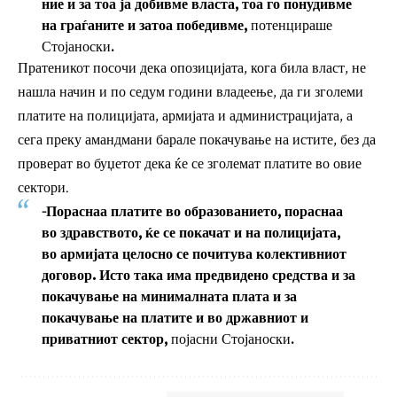
ние и за тоа ја добивме власта, тоа го понудивме
на граѓаните и затоа победивме,
потенцираше
Стојаноски.
Пратеникот посочи дека опозицијата, кога била власт, не
нашла начин и по седум години владеење, да ги зголеми
платите на полицијата, армијата и администрацијата, а
сега преку амандмани барале покачување на истите, без да
проверат во буџетот дека ќе се зголемат платите во овие
сектори.
-Пораснаа платите во образованието, пораснаа
во здравството, ќе се покачат и на полицијата,
во армијата целосно се почитува колективниот
договор. Исто така има предвидено средства и за
покачување на минималната плата и за
покачување на платите и во државниот и
приватниот сектор,
појасни Стојаноски.