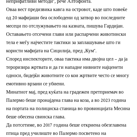
неприфатливи методи“, рече Алтофонта.
Оваа вест предизвика кавга на островот, каде што повеќе
од 20 мафијаши беа ослободени од затвор во последните
месеци по отслужувањето на казната,
пишува Гардијан.
Оставањето отсечени глави или распарчени животински
тела е меѓу најчестите тактики за заплашување што ги
користи мафијата на Сицилија, пред „Кум“.
Според инспекторите, оваа тактика има двојна цел – да ја
тероризира жртвата и да ги нападне нивните најценети
односи, бидејќи животните со кои жртвите често се многу
емотивно врзани се убиени.
Минатиот мај, пред куќата на градежен претприемач во
Палермо беше пронајдена глава на коза, а во 2023 година
на портата на полициска станица во провинцијата Месина
беше обесена свинска глава.
Да потсетиме, во 2017 година беше откриена обезглавена
птица пред училиште во Палермо посветено на