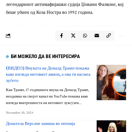
легендарниот антимафијашки судија Џовани Фалконе, кој
беше убиен од Коза Ностра во 1992 година.
БИ МОЖЕЛО ДА ВЕ ИНТЕРЕСИРА
(ВИДЕО) Внуката на Доналд Трамп покажа
како изгледа неговиот авион, а ова ги насмеа
луѓето
Каи Трамп, 17-годишната внука на Доналд Трамп,
неодамна на својот канал на YouTube покажа како
изгледа внатрешноста на неговиот луксузен…
November 30, 2024
Донатела Версаче замина во пензија