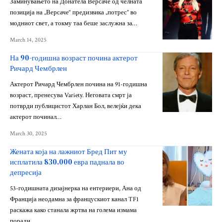
Заминувањето на Донатела Версаче од челната
позиција на „Версаче“ предизвика „потрес” во
модниот свет, а токму таа беше заслужна за…
March 14, 2025
На 90-годишна возраст почина актерот
Ричард Чембрлен
Актерот Ричард Чембрлен почина на 91-годишна
возраст, пренесува Variety. Неговата смрт ја
потврди публицистот Харлан Бол, велејќи дека
актерот починал…
March 30, 2025
Жената која на лажниот Бред Пит му
исплатила 830.000 евра паднала во
депресија
53-годишната дизајнерка на ентериери, Ана од
Франција неодамна за францускиот канал TF1
раскажа како станала жртва на голема измама
поради…