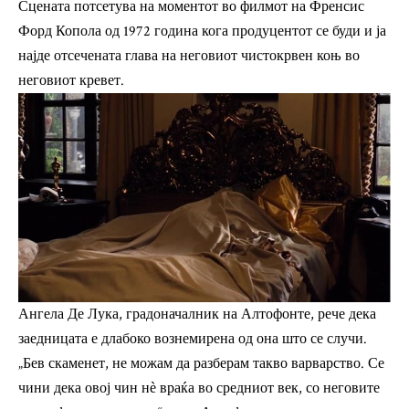
Сцената потсетува на моментот во филмот на Френсис
Форд Копола од 1972 година кога продуцентот се буди и ја
најде отсечената глава на неговиот чистокрвен коњ во
неговиот кревет.
Ангела Де Лука, градоначалник на Алтофонте, рече дека
заедницата е длабоко вознемирена од она што се случи.
„Бев скаменет, не можам да разберам такво варварство. Се
чини дека овој чин нѐ враќа во средниот век, со неговите