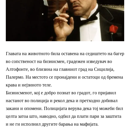
Главата на животното била оставена на седиштето на багер
во сопственост на бизнисмен, градежен изведувач во
Алтофонте, во близина на главниот град на Сицилија,
Палермо. На местото се пронајдени и остатоци од бремена
крава и нејзиното теле.
Бизнисменот, кој е добро познат во градот, го пријавил
настанот во полиција и рекол дека и претходно добивал
закани и опомени. Полицијата верува дека тој можеби бил
целта затоа што, наводно, одбил да плати пари за заштита
и не ги исполнил другите барања на мафијата.