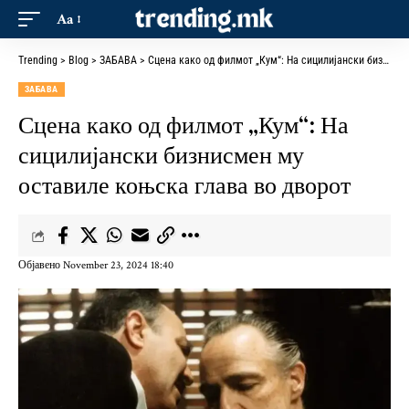
Aa
Trending
>
Blog
>
ЗАБАВА
>
Сцена како од филмот „Кум“: На сицилијански бизнисмен му оставиле коњска глава во дворот
ЗАБАВА
Сцена како од филмот „Кум“: На
сицилијански бизнисмен му
оставиле коњска глава во дворот
Објавено November 23, 2024 18:40