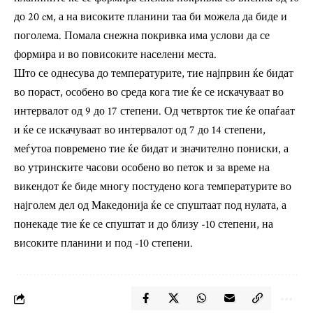
до 20 cм, а на високите планини таа би можела да биде и
поголема. Помала снежна покривка има услови да се
формира и во повисоките населени места.
Што се однесува до температурите, тие најпрвин ќе бидат
во пораст, особено во среда кога тие ќе се искачуваат во
интервалот од 9 до 17 степени. Од четврток тие ќе опаѓаат
и ќе се искачуваат во интервалот од 7 до 14 степени,
меѓутоа повремено тие ќе бидат и значително пониски, а
во утринските часови особено во петок и за време на
викендот ќе биде многу постудено кога температурите во
најголем дел од Македонија ќе се спуштаат под нулата, а
понекаде тие ќе се спуштат и до близу -10 степени, на
високите планини и под -10 степени.