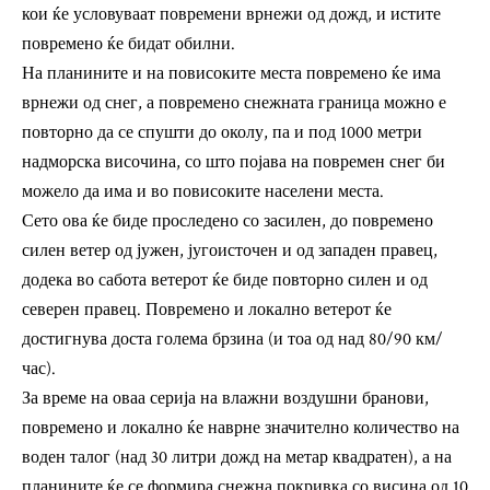
кои ќе условуваат повремени врнежи од дожд, и истите
повремено ќе бидат обилни.
На планините и на повисоките места повремено ќе има
врнежи од снег, а повремено снежната граница можно е
повторно да се спушти до околу, па и под 1000 метри
надморска височина, со што појава на повремен снег би
можело да има и во повисоките населени места.
Сето ова ќе биде проследено со засилен, до повремено
силен ветер од јужен, југоисточен и од западен правец,
додека во сабота ветерот ќе биде повторно силен и од
северен правец. Повремено и локално ветерот ќе
достигнува доста голема брзина (и тоа од над 80/90 км/
час).
За време на оваа серија на влажни воздушни бранови,
повремено и локално ќе наврне значително количество на
воден талог (над 30 литри дожд на метар квадратен), а на
планините ќе се формира снежна покривка со висина од 10