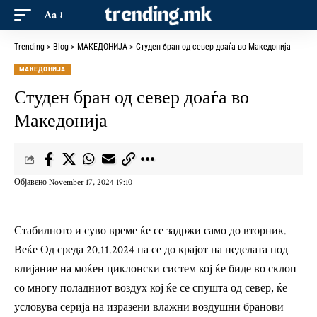
Aa
Trending
>
Blog
>
МАКЕДОНИЈА
>
Студен бран од север доаѓа во Македонија
МАКЕДОНИЈА
Студен бран од север доаѓа во
Македонија
Објавено November 17, 2024 19:10
Стабилното и суво време ќе се задржи само до вторник.
Веќе Од среда 20.11.2024 па се до крајот на неделата под
влијание на моќен циклонски систем кој ќе биде во склоп
со многу поладниот воздух кој ќе се спушта од север, ќе
условува серија на изразени влажни воздушни бранови