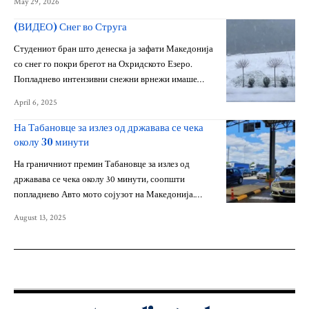
May 29, 2026
(ВИДЕО) Снег во Струга
Студениот бран што денеска ја зафати Македонија
со снег го покри брегот на Охридското Езеро.
Попладнево интензивни снежни врнежи имаше…
April 6, 2025
На Табановце за излез од државава се чека
околу 30 минути
На граничниот премин Табановце за излез од
државава се чека околу 30 минути, соопшти
попладнево Авто мото сојузот на Македонија.…
August 13, 2025