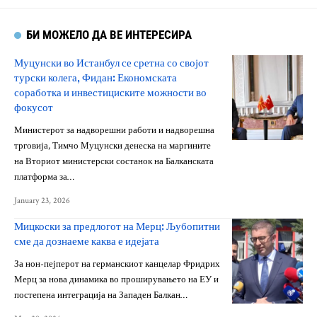
БИ МОЖЕЛО ДА ВЕ ИНТЕРЕСИРА
Муцунски во Истанбул се сретна со својот
турски колега, Фидан: Економската
соработка и инвестициските можности во
фокусот
Министерот за надворешни работи и надворешна
трговија, Тимчо Муцунски денеска на маргините
на Вториот министерски состанок на Балканската
платформа за…
January 23, 2026
Мицкоски за предлогот на Мерц: Љубопитни
сме да дознаеме каква е идејата
За нон-пејперот на германскиот канцелар Фридрих
Мерц за нова динамика во проширувањето на ЕУ и
постепена интеграција на Западен Балкан…