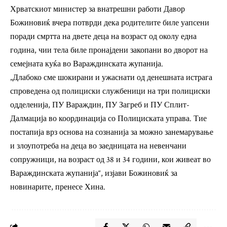
Хрватскиот министер за внатрешни работи Давор
Божиновиќ вчера потврди дека родителите биле уапсени
поради смртта на двете деца на возраст од околу една
година, чии тела биле пронајдени закопани во дворот на
семејната куќа во Вараждинската жупанија.
„Длабоко сме шокирани и ужаснати од денешната истрага
спроведена од полициски службеници на три полициски
одделенија, ПУ Вараждин, ПУ Загреб и ПУ Сплит-
Далмација во координација со Полициската управа. Тие
постапија врз основа на сознанија за можно занемарување
и злоупотреба на деца во заедницата на невенчани
сопружници, на возраст од 38 и 34 години, кои живеат во
Вараждинската жупанија“, изјави Божиновиќ за
новинарите, пренесе Хина.