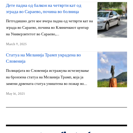
Дете падна од балкон на четврти кат од
зграда во Сараево, почина во болница
Петгодишно дете кое вчера падна од четврти кат на
зграда во Сараево, почина во Клиничкиот центар
на Универзитетот во Сараево,…
March 9, 2025
Статуа на Меланија Трамп украдена во
Словенија
Полицијата во Словенија истражува исчезнување
на бронзена статуа на Меланија Трамп, која ја
замени дрвената статуа уништена во пожар во…
May 16, 2025