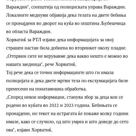
Вараждин“, соопштија од полициската управа Вараждин.
Локалните медиуми објавија дека телата на двете бебиња
се пронајдени во дворот на куќа во општина Љубешчица
во областа Вараждин.
Хорватиќ за РТЛ изјави дека информацијата за овој
страшен настан била добиена во вторникот околу пладне.
„Отпрвин сите не верувавме дека вакво нешто е можно во
нашата заедница“, рече Хорватиќ.
Тој рече дека се точни информациите што ги имала
полицијата и дека двете мртви тела по ексхумацијата биле
пренесени на понатамошна обработка.
„Според некои информации, станува збор за деца кои се
родени во куќата во 2022 и 2023 година. Бебињата се
пронајдени, но текот на истрагата ќе покаже колку години
имале, како се случило, од што умреа и што доведе до сето
ова“, изјави Хорватиќ.