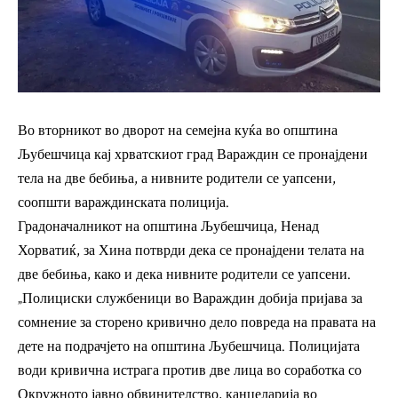
Во вторникот во дворот на семејна куќа во општина
Љубешчица кај хрватскиот град Вараждин се пронајдени
тела на две бебиња, а нивните родители се уапсени,
соопшти вараждинската полиција.
Градоначалникот на општина Љубешчица, Ненад
Хорватиќ, за Хина потврди дека се пронајдени телата на
две бебиња, како и дека нивните родители се уапсени.
„Полициски службеници во Вараждин добија пријава за
сомнение за сторено кривично дело повреда на правата на
дете на подрачјето на општина Љубешчица. Полицијата
води кривична истрага против две лица во соработка со
Окружното јавно обвинителство, канцеларија во