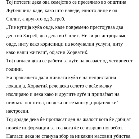
Тој потсети дека ова семејство се преселило во општина
Љубешчица каде, како што наведе, едното лице е од
Сплит, а другото од Загреб.
„Тие купија куќа овде, каде повремено престојуваа два
дена во Загреб, два дена во Сплит. Не ги регистриравме
овде, ниту како корисници на комунални услуги, ниту
како наши жители“, објасни Хорватиќ.
Тој нагласи дека се работи за луѓе на возраст од четириесет
години.
На прашањето дали нивната куќа е на непристапна
локација, Хорватиќ рече дека селото е веќе малку
изолирано и дека како и другите луѓе и припаѓаат на
нивната општина, но дека не се многу „пријателски“
настроени.
Тој додаде дека ќе прогласат ден на жалост кога ќе добијат
повеќе информации за тоа кога ќе се изврши погребот.
Нагласи дека не станува збор за никакви масовни убиства.