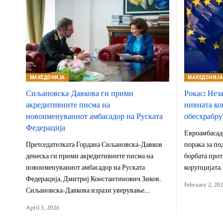
МАКЕДОНИЈА
МАКЕДОНИЈ
Сиљановска-Давкова ги прими
Рокас: Нез
акредитивните писма на
нивната ко
новоименуваниот амбасадор на Руската
обесхрабру
Федерација
Евроамбасад
Претседателката Гордана Сиљановска-Давков
порака за по
денеска ги прими акредитивните писма на
борбата про
новоименуваниот амбасадор на Руската
корупцијата.
Федерација, Дмитриј Константинович Зиков.
February 2, 20
Сиљановска-Давкова изрази уверување…
April 3, 2026