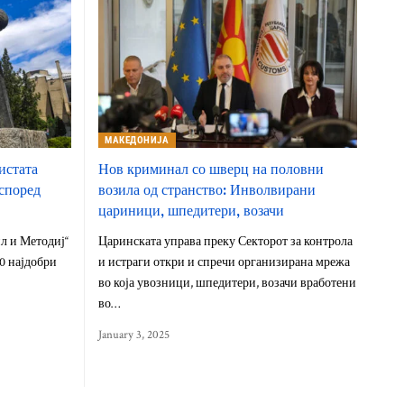
МАКЕДОНИЈА
истата
Нов криминал со шверц на половни
 според
возила од странство: Инволвирани
цариници, шпедитери, возачи
л и Методиј“
Царинската управа преку Секторот за контрола
00 најдобри
и истраги откри и спречи организирана мрежа
во која увозници, шпедитери, возачи вработени
во…
January 3, 2025