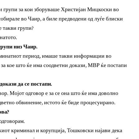
и групи за кои зборуваше Христијан Мицкоски во
обирале во Чаир, а биле предводени од луѓе блиски
 такви групи?
натото.
рупи низ Чаир.
минатиот период, имаше такви информации во
 за кое што ќе има соодветни докази, МВР ќе постапи
докази да се постапи.
вор. Мојот одговор е за се она што ќе има доволно
дветно обвинение, истото ќе биде процесуирано.
ова?
одговорам.
киот криминал и корупција, Тошковски најави дека