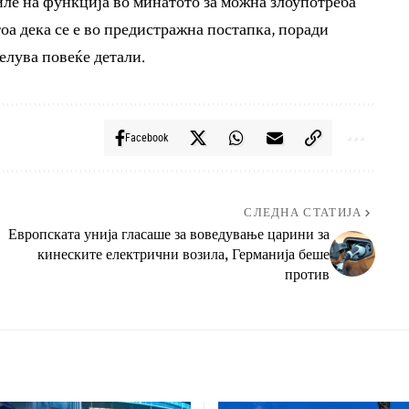
иле на функција во минатото за можна злоупотреба
тоа дека се е во предистражна постапка, поради
елува повеќе детали.
Facebook
СЛЕДНА СТАТИЈА
Европската унија гласаше за воведување царини за
кинеските електрични возила, Германија беше
против