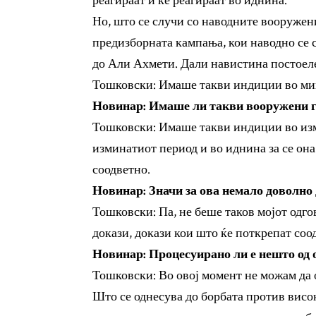
реагираат и ќе реагираат во иднина.
Но, што се случи со наводните вооружен
предизборната кампања, кои наводно се с
до Али Ахмети. Дали навистина постоеле
Тошковски: Имаше такви индиции во ми
Новинар: Имаше ли такви вооружени г
Тошковски: Имаше такви индиции во из
изминатиот период и во иднина за се она
соодветно.
Новинар: Значи за ова немало доволно 
Тошковски: Па, не беше таков мојот одго
докази, докази кои што ќе поткрепат соо
Новинар: Процесуирано ли е нешто од 
Тошковски: Во овој момент не можам да 
Што се однесува до борбата против висо