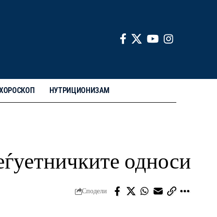
ХОРОСКОП
НУТРИЦИОНИЗАМ
еѓуетничките односи
Сподели