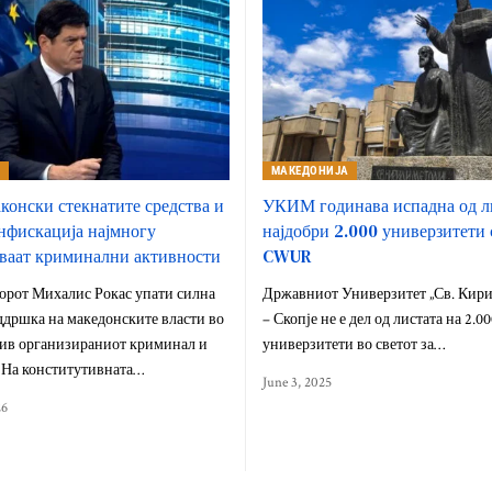
А
МАКЕДОНИЈА
аконски стекнатите средства и
УКИМ годинава испадна од л
нфискација најмногу
најдобри 2.000 универзитети
ваат криминални активности
CWUR
орот Михалис Рокас упати силна
Државниот Универзитет „Св. Кири
ддршка на македонските власти во
– Скопје не е дел од листата на 2.0
тив организираниот криминал и
универзитети во светот за…
 На конститутивната…
June 3, 2025
26