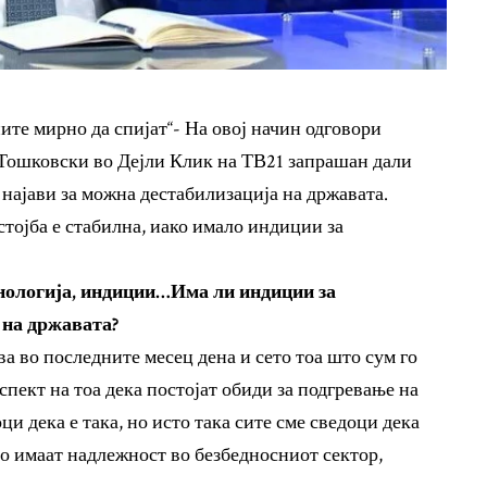
ните мирно да спијат“- На овој начин одговори
Тошковски во Дејли Клик на ТВ21 запрашан дали
 најави за можна дестабилизација на државата.
тојба е стабилна, иако имало индиции за
инологија, индиции…Има ли индиции за
 на државата?
а во последните месец дена и сето тоа што сум го
спект на тоа дека постојат обиди за подгревање на
ци дека е така, но исто така сите сме сведоци дека
о имаат надлежност во безбедносниот сектор,