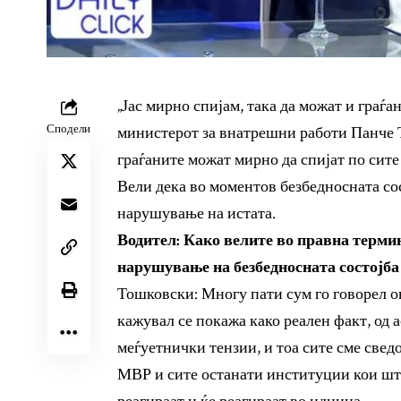
„Јас мирно спијам, така да можат и граѓа
Сподели
министерот за внатрешни работи Панче 
граѓаните можат мирно да спијат по сите
Вели дека во моментов безбедносната сос
нарушување на истата.
Водител: Како велите во правна терм
нарушување на безбедносната состојба
Тошковски: Многу пати сум го говорел ов
кажувал се покажа како реален факт, од а
меѓуетнички тензии, и тоа сите сме сведо
МВР и сите останати институции кои шт