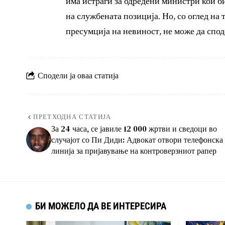
има истраги за одредени министри кои б
на службената позиција. Но, со оглед на 
пресумција на невиност, не може да спод
Сподели ја оваа статија
ПРЕТХОДНА СТАТИЈА
За 24 часа, се јавиле 12 000 жртви и сведоци во
случајот со Пи Диди: ​​Адвокат отвори телефонска
линија за пријавување на контроверзниот рапер
БИ МОЖЕЛО ДА ВЕ ИНТЕРЕСИРА