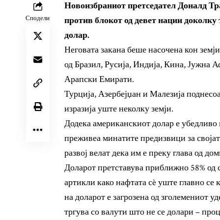
Новоизбраниот претседател Доналд Тра
Сподели
против блокот од девет нации доколку 
долар.
Неговата закана беше насочена кон земји
од Бразил, Русија, Индија, Кина, Јужна 
Арапски Емирати.
Турција, Азербејџан и Малезија поднесоа
изразија уште неколку земји.
Додека американскиот долар е убедливо 
преживеа минатите предизвици за својата
развој велат дека им е преку глава од д
Доларот претставува приближно 58% од 
артикли како нафтата сè уште главно се 
на доларот е загрозена од зголемениот у
тргува со валути што не се долари – про