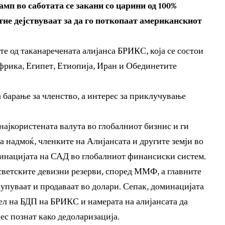
мп во саботата се закани со царини од 100%
тие дејствуваат за да го поткопаат американскиот
те од таканаречената алијанса БРИКС, која се состои
Африка, Египет, Етиопија, Иран и Обединетите
 барање за членство, а интерес за приклучување
најкористената валута во глобалниот бизнис и ги
 надмоќ, членките на Алијансата и другите земји во
оминацијата на САД во глобалниот финансиски систем.
светските девизни резерви, според ММФ, а главните
купуваат и продаваат во долари. Сепак, доминацијата
дел на БДП на БРИКС и намерата на алијансата да
цес познат како дедоларизација.