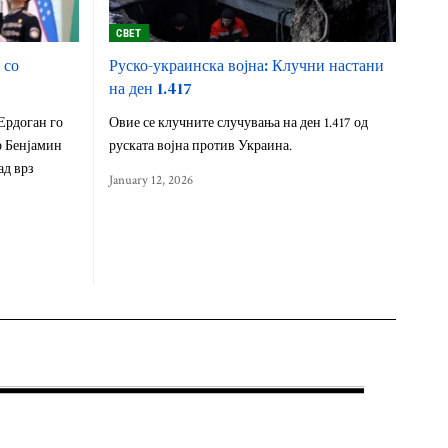
СВЕТ
 со
Руско-украинска војна: Клучни настани
на ден 1.417
Ердоган го
Овие се клучните случувања на ден 1.417 од
р Бенјамин
руската војна против Украина.
ад врз
January 12, 2026