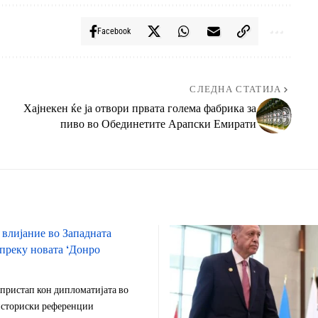
Facebook
СЛЕДНА СТАТИЈА
Хајнекен ќе ја отвори првата голема фабрика за
пиво во Обединетите Арапски Емирати
 влијание во Западната
преку новата ‘Донро
пристап кон дипломатијата во
 историски референции