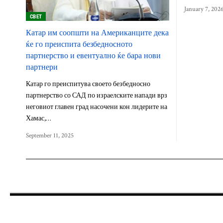
January 7, 202
СВЕТ
Катар им соопшти на Американците дека
ќе го преиспита безбедносното
партнерство и евентуално ќе бара нови
партнери
Катар го преиспитува своето безбедносно
партнерство со САД по израелските напади врз
неговиот главен град насочени кон лидерите на
Хамас,…
September 11, 2025