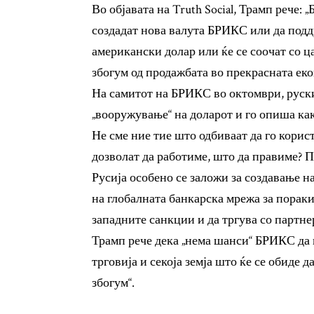
Во објавата на Truth Social, Трамп рече: 
создадат нова валута БРИКС или да поддр
американски долар или ќе се соочат со ц
збогум од продажбата во прекрасната ек
На самитот на БРИКС во октомври, руск
„вооружување“ на доларот и го опиша как
Не сме ние тие што одбиваат да го корист
дозволат да работиме, што да правиме? 
Русија особено се заложи за создавање н
на глобалната банкарска мрежа за пораки
западните санкции и да тргува со партне
Трамп рече дека „нема шанси“ БРИКС да 
трговија и секоја земја што ќе се обиде д
збогум“.