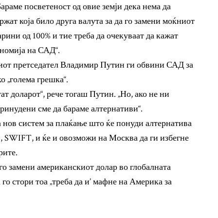
„Бараме посветеност од овие земји дека нема да
жат која било друга валута за да го замени моќниот
арини од 100% и тие треба да очекуваат да кажат
ономија на САД“.
иот претседател Владимир Путин ги обвини САД за
о „голема грешка“.
ат доларот“, рече тогаш Путин. „Но, ако не ни
Принудени сме да бараме алтернативи“.
а нов систем за плаќање што ќе понуди алтернатива
, SWIFT, и ќе и овозможи на Москва да ги избегне
рите.
го замени американскиот долар во глобалната
а го стори тоа „треба да и’ мафне на Америка за