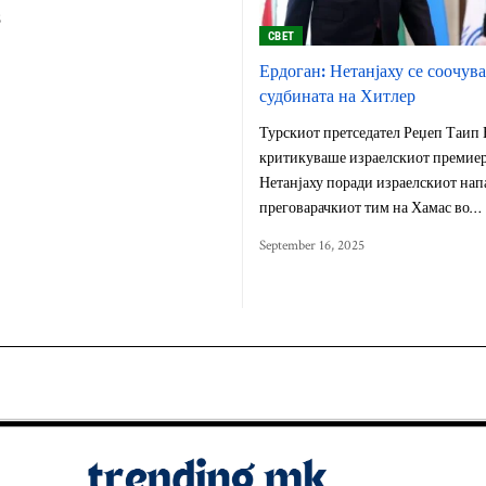
6
СВЕТ
Ердоган: Нетанјаху се соочува
судбината на Хитлер
Турскиот претседател Реџеп Таип 
критикуваше израелскиот премие
Нетанјаху поради израелскиот нап
преговарачкиот тим на Хамас во…
September 16, 2025