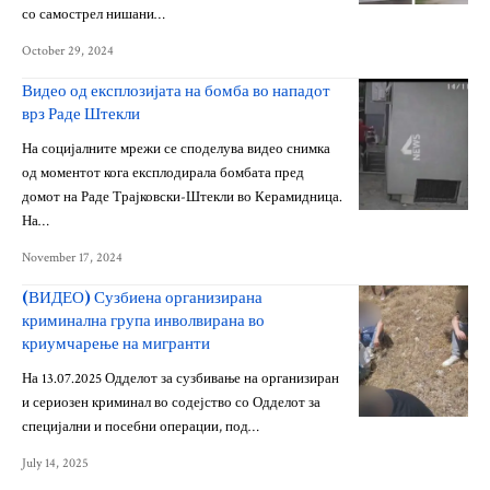
со самострел нишани…
October 29, 2024
Видео од експлозијата на бомба во нападот
врз Раде Штекли
На социјалните мрежи се споделува видео снимка
од моментот кога експлодирала бомбата пред
домот на Раде Трајковски-Штекли во Керамидница.
На…
November 17, 2024
(ВИДЕО) Сузбиена организирана
криминална група инволвирана во
криумчарење на мигранти
На 13.07.2025 Одделот за сузбивање на организиран
и сериозен криминал во содејство со Одделот за
специјални и посебни операции, под…
July 14, 2025