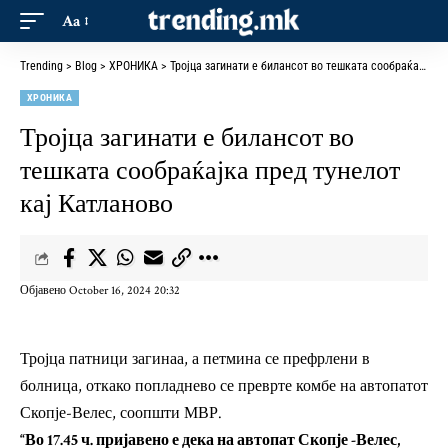
Aa
Trending
>
Blog
>
ХРОНИКА
>
Тројца загинати е билансот во тешката сообраќајка пред тунелот кај Катланово
ХРОНИКА
Тројца загинати е билансот во
тешката сообраќајка пред тунелот
кај Катланово
Објавено October 16, 2024 20:32
Тројца патници загинаа, а петмина се префрлени в
болница, откако попладнево се преврте комбе на автопатот
Скопје-Велес, соопшти МВР.
“Во 17.45 ч. пријавено е дека на автопат Скопје -Велес,