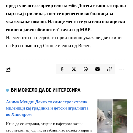
пред тунелот, се превртело комбе. Досега е констатирана
смрт кај три лица, а пет се пренесени во болница за
укажување помош. На лице место се упатени полициски
екипи и јавен обвинител”, велат од МВР.
На местото на несреќата први помош укажале две екипи
на Брза помош од Скопје и една од Велес.
БИ МОЖЕЛО ДА ВЕ ИНТЕРЕСИРА
Анима Мунди: Дечко со самострел стрела
миленици кај градинка и детски игралишта
во Хиподром
Итно да се истражи, открие и најстрого казни
сторителот кој од чиста забава и во повеќе наврати