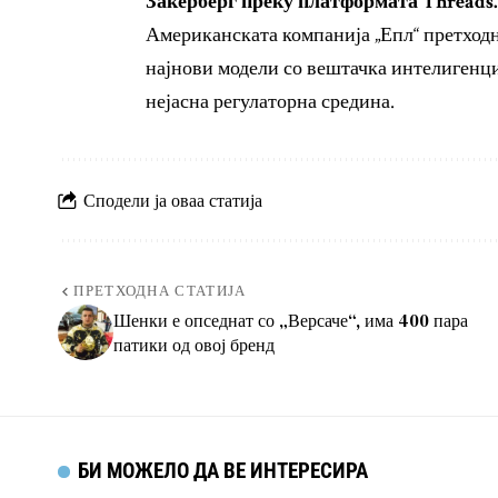
Закерберг преку платформата Threads.
Американската компанија „Епл“ претходно
најнови модели со вештачка интелигенциј
нејасна регулаторна средина.
Сподели ја оваа статија
ПРЕТХОДНА СТАТИЈА
Шенки е опседнат со „Версаче“, има 400 пара
патики од овој бренд
БИ МОЖЕЛО ДА ВЕ ИНТЕРЕСИРА