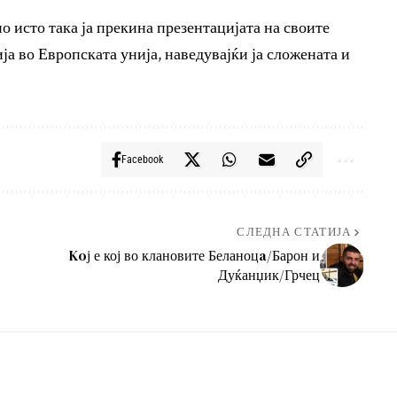
 исто така ја прекина презентацијата на своите
а во Европската унија, наведувајќи ја сложената и
Facebook
СЛЕДНА СТАТИЈА
Koј е кој во клановите Беланоцa/Барон и
Дуќанџик/Грчец