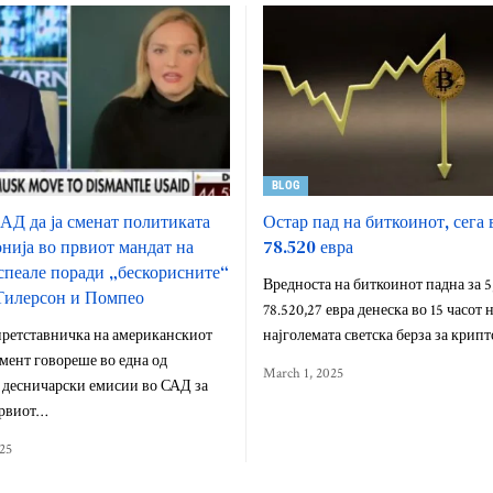
BLOG
АД да ја сменат политиката
Остар пад на биткоинот, сега 
нија во првиот мандат на
78.520 евра
спеале поради „бескорисните“
Вредноста на биткоинот падна за 5,
Тилерсон и Помпео
78.520,27 евра денеска во 15 часот 
ретставничка на американскиот
најголемата светска берза за крип
мент говореше во една од
March 1, 2025
 десничарски емисии во САД за
првиот…
025