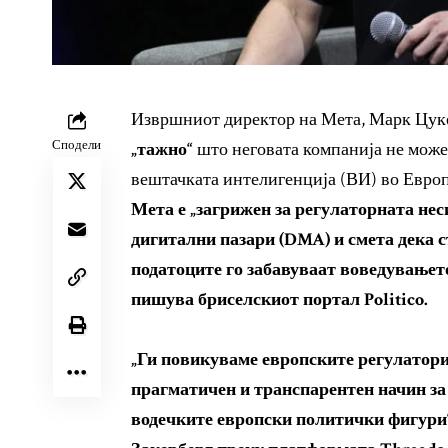
Извршниот директор на Мета, Марк Цукер
Сподели
„тажно“
што неговата компанија не може 
вештачката интелигенција (ВИ) во Европ
Мета е „загрижен за регулаторната нес
дигитални пазари (DMA) и смета дека 
податоците го забавуваат воведувањет
пишува бриселскиот портал Politico.
„Ги повикуваме европските регулатори
прагматичен и транспарентен начин за 
водечките европски политички фигури“,