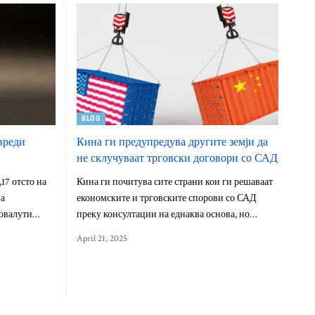
BLOG
вреди
Кина ги предупредува другите земји да
не склучуваат трговски договори со САД
17 отсто на
Кина ги почитува сите страни кои ги решаваат
на
економските и трговските спорови со САД
товалути…
преку консултации на еднаква основа, но…
April 21, 2025