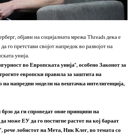
берг, објави на социјалната мрежа Threads дека е
да го претстави својот напредок во развојот на
ската унија.
игурност во Европската унија“, особено Законот за
строгите европски правила за заштита на
о на напредни модели на вештачка интелигенција,
 брзо да ги спроведат овие принципи на
да може ЕУ да го постигне растот на кој бараат
 рече лобистот на Мета, Ник Клег, во темата со