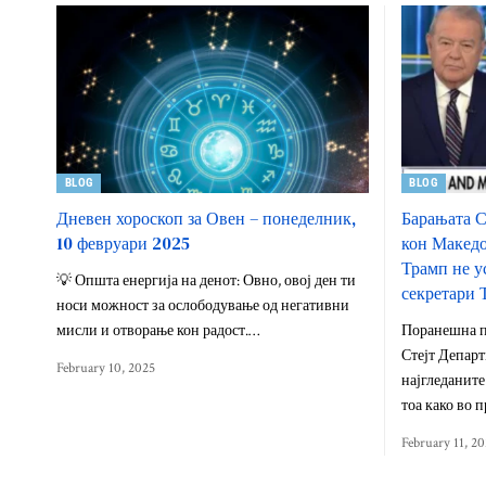
BLOG
BLOG
Дневен хороскоп за Овен – понеделник,
Барањата С
10 февруари 2025
кон Македо
Трамп не у
💡 Општа енергија на денот: Овно, овој ден ти
секретари 
носи можност за ослободување од негативни
мисли и отворање кон радост.…
Поранешна п
Стејт Департ
February 10, 2025
најгледаните
тоа како во 
February 11, 2